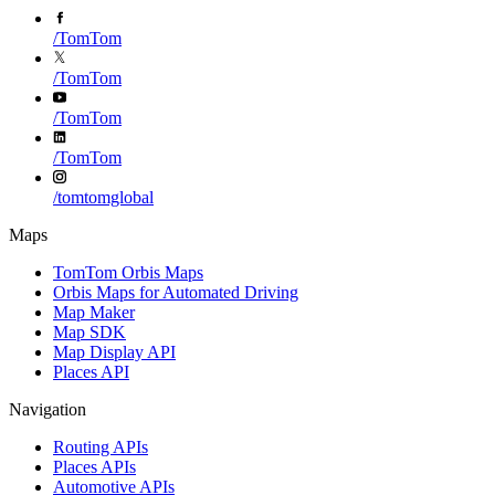
/
TomTom
/
TomTom
/
TomTom
/
TomTom
/
tomtomglobal
Maps
TomTom Orbis Maps
Orbis Maps for Automated Driving
Map Maker
Map SDK
Map Display API
Places API
Navigation
Routing APIs
Places APIs
Automotive APIs