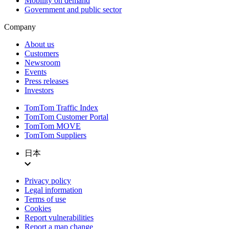
Mobility on demand
Government and public sector
Company
About us
Customers
Newsroom
Events
Press releases
Investors
TomTom Traffic Index
TomTom Customer Portal
TomTom MOVE
TomTom Suppliers
日本
Privacy policy
Legal information
Terms of use
Cookies
Report vulnerabilities
Report a map change