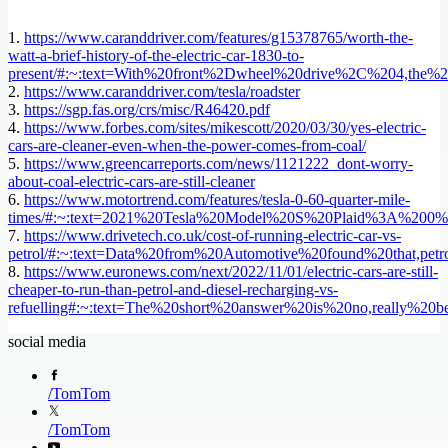
1.
https://www.caranddriver.com/features/g15378765/worth-the-
watt-a-brief-history-of-the-electric-car-1830-to-
present/#:~:text=With%20front%2Dwheel%20drive%2C%204,the
2.
https://www.caranddriver.com/tesla/roadster
3.
https://sgp.fas.org/crs/misc/R46420.pdf
4.
https://www.forbes.com/sites/mikescott/2020/03/30/yes-electric-
cars-are-cleaner-even-when-the-power-comes-from-coal/
5.
https://www.greencarreports.com/news/1121222_dont-worry-
about-coal-electric-cars-are-still-cleaner
6.
https://www.motortrend.com/features/tesla-0-60-quarter-mile-
times/#:~:text=2021%20Tesla%20Model%20S%20Plaid%3A%2
7.
https://www.drivetech.co.uk/cost-of-running-electric-car-vs-
petrol/#:~:text=Data%20from%20Automotive%20found%20that,pet
8.
https://www.euronews.com/next/2022/11/01/electric-cars-are-still-
cheaper-to-run-than-petrol-and-diesel-recharging-vs-
refuelling#:~:text=The%20short%20answer%20is%20no,really%20b
social media
/
TomTom
/
TomTom