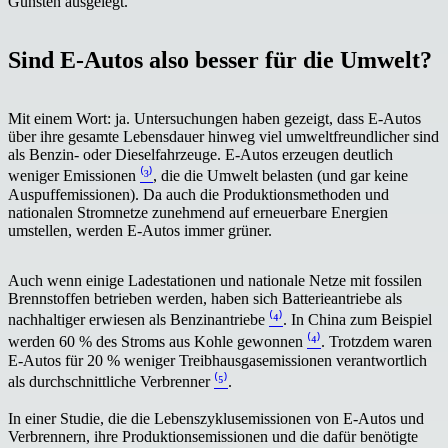
Gunsten ausgelegt.
Sind E-Autos also besser für die Umwelt?
Mit einem Wort: ja. Untersuchungen haben gezeigt, dass E-Autos
über ihre gesamte Lebensdauer hinweg viel umweltfreundlicher sind
als Benzin- oder Dieselfahrzeuge. E-Autos erzeugen deutlich
weniger Emissionen
⁽³⁾
, die die Umwelt belasten (und gar keine
Auspuffemissionen). Da auch die Produktionsmethoden und
nationalen Stromnetze zunehmend auf erneuerbare Energien
umstellen, werden E-Autos immer grüner.
Auch wenn einige Ladestationen und nationale Netze mit fossilen
Brennstoffen betrieben werden, haben sich Batterieantriebe als
nachhaltiger erwiesen als Benzinantriebe
⁽⁴⁾
. In China zum Beispiel
werden 60 % des Stroms aus Kohle gewonnen
⁽⁴⁾
. Trotzdem waren
E-Autos für 20 % weniger Treibhausgasemissionen verantwortlich
als durchschnittliche Verbrenner
⁽⁵⁾
.
In einer Studie, die die Lebenszyklusemissionen von E-Autos und
Verbrennern, ihre Produktionsemissionen und die dafür benötigte