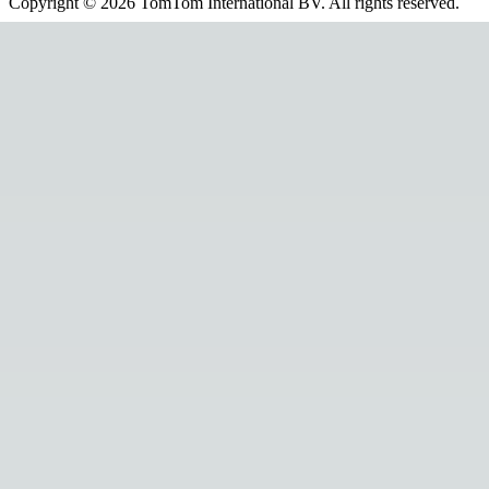
Copyright ©
2026
TomTom International BV. All rights reserved.