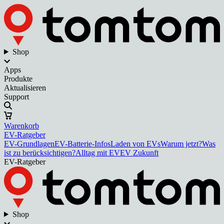
Shop
Apps
Produkte
Aktualisieren
Support
Warenkorb
EV-Ratgeber
EV-Grundlagen
EV-Batterie-Infos
Laden von EVs
Warum jetzt?
Was
ist zu berücksichtigen?
Alltag mit EV
EV Zukunft
EV-Ratgeber
Shop