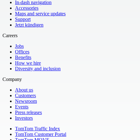
In-dash navigation
Accessories
Maps and service updates
Support
Jetzt kündigen
Careers
Jobs
Offices
Benefits
How we hire
Diversity and inclusion
Company
About us
Customers
Newsroom
Events
Press releases
Investors
TomTom Traffic Index
TomTom Customer Portal
TomTom MOVE