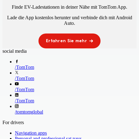
Finde EV-Ladestationen in deiner Nähe mit TomTom App.
Lade die App kostenlos herunter und verbinde dich mit
Android
Auto
.
Erfahren Sie mehr
social media
/
TomTom
/
TomTom
/
TomTom
/
TomTom
/
tomtomglobal
For drivers
Navigation apps
Personal and professional sat navs