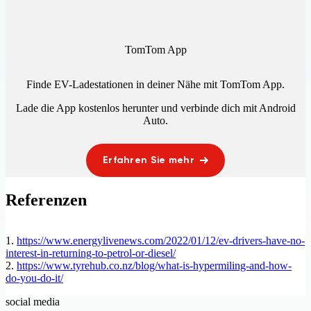
TomTom App
Finde EV-Ladestationen in deiner Nähe mit TomTom App.
Lade die App kostenlos herunter und verbinde dich mit
Android
Auto
.
Erfahren Sie mehr
Referenzen
1.
https://www.energylivenews.com/2022/01/12/ev-drivers-have-no-
interest-in-returning-to-petrol-or-diesel/
2.
https://www.tyrehub.co.nz/blog/what-is-hypermiling-and-how-
do-you-do-it/
social media