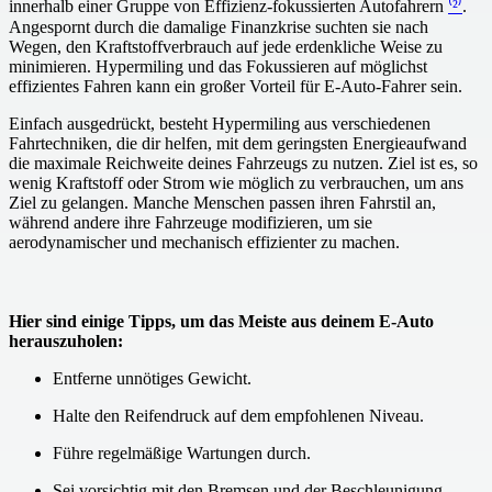
innerhalb einer Gruppe von Effizienz-fokussierten Autofahrern
⁽²⁾
.
Angespornt durch die damalige Finanzkrise suchten sie nach
Wegen, den Kraftstoffverbrauch auf jede erdenkliche Weise zu
minimieren. Hypermiling und das Fokussieren auf möglichst
effizientes Fahren kann ein großer Vorteil für E-Auto-Fahrer sein.
Einfach ausgedrückt, besteht Hypermiling aus verschiedenen
Fahrtechniken, die dir helfen, mit dem geringsten Energieaufwand
die maximale Reichweite deines Fahrzeugs zu nutzen. Ziel ist es, so
wenig Kraftstoff oder Strom wie möglich zu verbrauchen, um ans
Ziel zu gelangen. Manche Menschen passen ihren Fahrstil an,
während andere ihre Fahrzeuge modifizieren, um sie
aerodynamischer und mechanisch effizienter zu machen.
Hier sind einige Tipps, um das Meiste aus deinem E-Auto
herauszuholen:
Entferne unnötiges Gewicht.
Halte den Reifendruck auf dem empfohlenen Niveau.
Führe regelmäßige Wartungen durch.
Sei vorsichtig mit den Bremsen und der Beschleunigung.