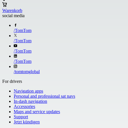
Warenkorb
social media
/
TomTom
/
TomTom
/
TomTom
/
TomTom
/
tomtomglobal
For drivers
Navigation apps
Personal and professional sat navs
In-dash navigation
Accessories
Maps and service updates
Support
Jetzt kündigen