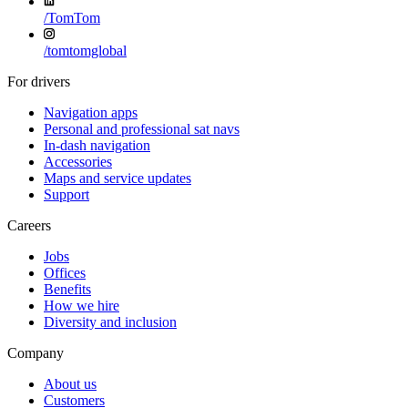
/
TomTom
/
tomtomglobal
For drivers
Navigation apps
Personal and professional sat navs
In-dash navigation
Accessories
Maps and service updates
Support
Careers
Jobs
Offices
Benefits
How we hire
Diversity and inclusion
Company
About us
Customers