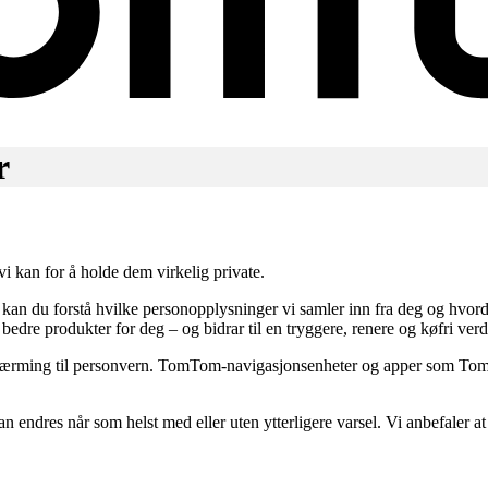
r
vi kan for å holde dem virkelig private.
n du forstå hvilke personopplysninger vi samler inn fra deg og hvord
edre produkter for deg – og bidrar til en tryggere, renere og køfri ver
ilnærming til personvern. TomTom-navigasjonsenheter og apper som To
n endres når som helst med eller uten ytterligere varsel. Vi anbefaler