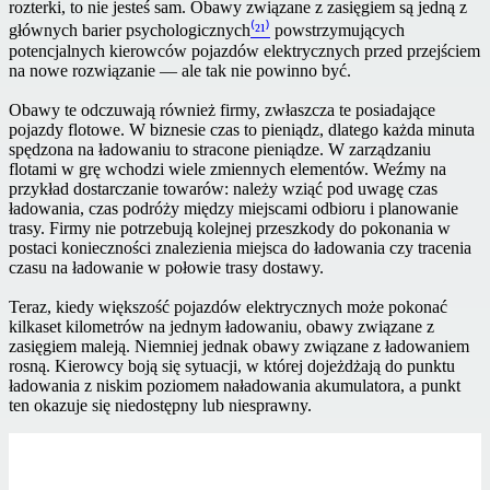
rozterki, to nie jesteś sam. Obawy związane z zasięgiem są jedną z
głównych barier psychologicznych
⁽²¹⁾
powstrzymujących
potencjalnych kierowców pojazdów elektrycznych przed przejściem
na nowe rozwiązanie — ale tak nie powinno być.
Obawy te odczuwają również firmy, zwłaszcza te posiadające
pojazdy flotowe. W biznesie czas to pieniądz, dlatego każda minuta
spędzona na ładowaniu to stracone pieniądze. W zarządzaniu
flotami w grę wchodzi wiele zmiennych elementów. Weźmy na
przykład dostarczanie towarów: należy wziąć pod uwagę czas
ładowania, czas podróży między miejscami odbioru i planowanie
trasy. Firmy nie potrzebują kolejnej przeszkody do pokonania w
postaci konieczności znalezienia miejsca do ładowania czy tracenia
czasu na ładowanie w połowie trasy dostawy.
Teraz, kiedy większość pojazdów elektrycznych może pokonać
kilkaset kilometrów na jednym ładowaniu, obawy związane z
zasięgiem maleją. Niemniej jednak obawy związane z ładowaniem
rosną. Kierowcy boją się sytuacji, w której dojeżdżają do punktu
ładowania z niskim poziomem naładowania akumulatora, a punkt
ten okazuje się niedostępny lub niesprawny.