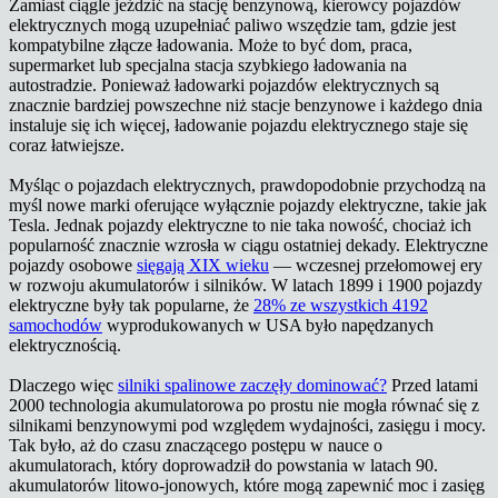
Zamiast ciągle jeździć na stację benzynową, kierowcy pojazdów
elektrycznych mogą uzupełniać paliwo wszędzie tam, gdzie jest
kompatybilne złącze ładowania. Może to być dom, praca,
supermarket lub specjalna stacja szybkiego ładowania na
autostradzie. Ponieważ ładowarki pojazdów elektrycznych są
znacznie bardziej powszechne niż stacje benzynowe i każdego dnia
instaluje się ich więcej, ładowanie pojazdu elektrycznego staje się
coraz łatwiejsze.
Myśląc o pojazdach elektrycznych, prawdopodobnie przychodzą na
myśl nowe marki oferujące wyłącznie pojazdy elektryczne, takie jak
Tesla. Jednak pojazdy elektryczne to nie taka nowość, chociaż ich
popularność znacznie wzrosła w ciągu ostatniej dekady. Elektryczne
pojazdy osobowe
sięgają XIX wieku
— wczesnej przełomowej ery
w rozwoju akumulatorów i silników. W latach 1899 i 1900 pojazdy
elektryczne były tak popularne, że
28% ze wszystkich 4192
samochodów
wyprodukowanych w USA było napędzanych
elektrycznością.
Dlaczego więc
silniki spalinowe zaczęły dominować?
Przed latami
2000 technologia akumulatorowa po prostu nie mogła równać się z
silnikami benzynowymi pod względem wydajności, zasięgu i mocy.
Tak było, aż do czasu znaczącego postępu w nauce o
akumulatorach, który doprowadził do powstania w latach 90.
akumulatorów litowo-jonowych, które mogą zapewnić moc i zasięg