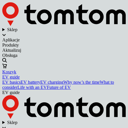
Sklep
Aplikacje
Produkty
Aktualizuj
Obsługa
Koszyk
EV guide
EV basics
EV battery
EV charging
Why now’s the time
What to
consider
Life with an EV
Future of EV
EV guide
Sklep