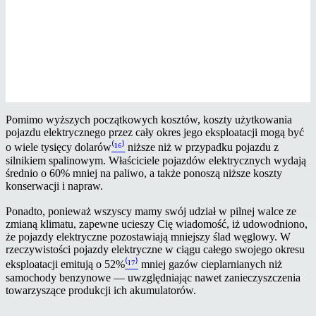
Pomimo wyższych początkowych kosztów, koszty użytkowania
pojazdu elektrycznego przez cały okres jego eksploatacji mogą być
o wiele tysięcy dolarów
⁽¹⁶⁾
niższe niż w przypadku pojazdu z
silnikiem spalinowym. Właściciele pojazdów elektrycznych wydają
średnio o 60% mniej na paliwo, a także ponoszą niższe koszty
konserwacji i napraw.
Ponadto, ponieważ wszyscy mamy swój udział w pilnej walce ze
zmianą klimatu, zapewne ucieszy Cię wiadomość, iż udowodniono,
że pojazdy elektryczne pozostawiają mniejszy ślad węglowy. W
rzeczywistości pojazdy elektryczne w ciągu całego swojego okresu
eksploatacji emitują o 52%
⁽¹⁷⁾
mniej gazów cieplarnianych niż
samochody benzynowe — uwzględniając nawet zanieczyszczenia
towarzyszące produkcji ich akumulatorów.