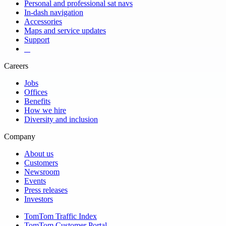
Personal and professional sat navs
In-dash navigation
Accessories
Maps and service updates
Support
​ ​ ​ ​
Careers
Jobs
Offices
Benefits
How we hire
Diversity and inclusion
Company
About us
Customers
Newsroom
Events
Press releases
Investors
TomTom Traffic Index
TomTom Customer Portal