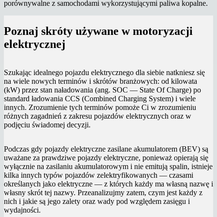
porównywalne z samochodami wykorzystującymi paliwa kopalne.
Poznaj skróty używane w motoryzacji
elektrycznej
Szukając idealnego pojazdu elektrycznego dla siebie natkniesz się
na wiele nowych terminów i skrótów branżowych: od kilowata
(kW) przez stan naładowania (ang. SOC — State Of Charge) po
standard ładowania CCS (Combined Charging System) i wiele
innych. Zrozumienie tych terminów pomoże Ci w zrozumieniu
różnych zagadnień z zakresu pojazdów elektrycznych oraz w
podjęciu świadomej decyzji.
Podczas gdy pojazdy elektryczne zasilane akumulatorem (BEV) są
uważane za prawdziwe pojazdy elektryczne, ponieważ opierają się
wyłącznie na zasilaniu akumulatorowym i nie emitują spalin, istnieje
kilka innych typów pojazdów zelektryfikowanych — czasami
określanych jako elektryczne — z których każdy ma własną nazwę i
własny skrót tej nazwy. Przeanalizujmy zatem, czym jest każdy z
nich i jakie są jego zalety oraz wady pod względem zasięgu i
wydajności.