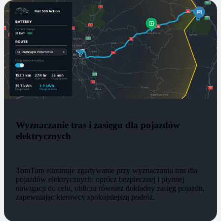
Wyznaczanie tras i zasięgu dla pojazdów
elektrycznych
TomTom eliminuje zgadywanie przy wyznaczaniu tras dla
pojazdów elektrycznych: oprócz bezpiecznej i płynnej
nawigacji do celu, oblicza również dokładny zasięg pojazdu,
zapewniając kierowcy spokojniejszą podróż.