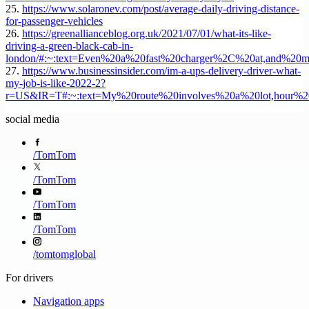
25.
https://www.solaronev.com/post/average-daily-driving-distance-
for-passenger-vehicles
26.
https://greenallianceblog.org.uk/2021/07/01/what-its-like-
driving-a-green-black-cab-in-
london/#:~:text=Even%20a%20fast%20charger%2C%20at,and%20
27.
https://www.businessinsider.com/im-a-ups-delivery-driver-what-
my-job-is-like-2022-2?
r=US&IR=T#:~:text=My%20route%20involves%20a%20lot,hour%2
social media
/
TomTom
/
TomTom
/
TomTom
/
TomTom
/
tomtomglobal
For drivers
Navigation apps