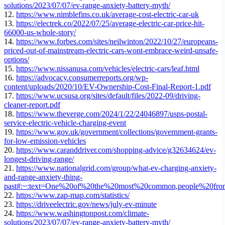
solutions/2023/07/07/ev-range-anxiety-battery-myth/
12.
https://www.nimblefins.co.uk/average-cost-electric-car-uk
13.
https://electrek.co/2022/07/25/average-electric-car-price-hit-
66000-us-whole-story/
14.
https://www.forbes.com/sites/neilwinton/2022/10/27/europeans-
priced-out-of-mainstream-electric-cars-wont-embrace-weird-unsafe-
options/
15.
https://www.nissanusa.com/vehicles/electric-cars/leaf.html
16.
https://advocacy.consumerreports.org/wp-
content/uploads/2020/10/EV-Ownership-Cost-Final-Report-1.pdf
17.
https://www.ucsusa.org/sites/default/files/2022-09/driving-
cleaner-report.pdf
18.
https://www.theverge.com/2024/1/22/24046897/usps-postal-
service-electric-vehicle-charging-event
19.
https://www.gov.uk/government/collections/government-grants-
for-low-emission-vehicles
20.
https://www.caranddriver.com/shopping-advice/g32634624/ev-
longest-driving-range/
21.
https://www.nationalgrid.com/group/what-ev-charging-anxiety-
and-range-anxiety-thing-
past#:~:text=One%20of%20the%20most%20common,people%20fr
22.
https://www.zap-map.com/statistics/
23.
https://driveelectric.gov/news/july-ev-minute
24.
https://www.washingtonpost.com/climate-
solutions/2023/07/07/ev-range-anxiety-battery-myth/