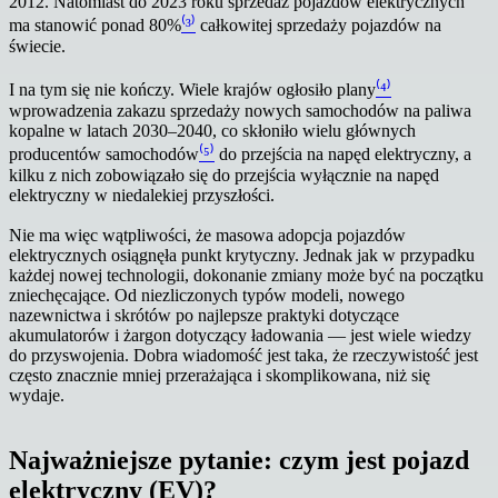
2012. Natomiast do 2023 roku sprzedaż pojazdów elektrycznych
ma stanowić ponad 80%
⁽³⁾
całkowitej sprzedaży pojazdów na
świecie.
I na tym się nie kończy. Wiele krajów ogłosiło plany
⁽⁴⁾
wprowadzenia zakazu sprzedaży nowych samochodów na paliwa
kopalne w latach 2030–2040, co skłoniło wielu głównych
producentów samochodów
⁽⁵⁾
do przejścia na napęd elektryczny, a
kilku z nich zobowiązało się do przejścia wyłącznie na napęd
elektryczny w niedalekiej przyszłości.
Nie ma więc wątpliwości, że masowa adopcja pojazdów
elektrycznych osiągnęła punkt krytyczny. Jednak jak w przypadku
każdej nowej technologii, dokonanie zmiany może być na początku
zniechęcające. Od niezliczonych typów modeli, nowego
nazewnictwa i skrótów po najlepsze praktyki dotyczące
akumulatorów i żargon dotyczący ładowania — jest wiele wiedzy
do przyswojenia. Dobra wiadomość jest taka, że rzeczywistość jest
często znacznie mniej przerażająca i skomplikowana, niż się
wydaje.
Najważniejsze pytanie: czym jest pojazd
elektryczny (EV)?