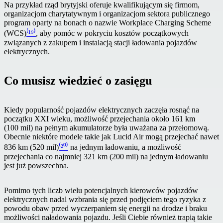
Na przykład rząd brytyjski oferuje kwalifikującym się firmom,
organizacjom charytatywnym i organizacjom sektora publicznego
program oparty na bonach o nazwie Workplace Charging Scheme
(WCS)
⁽¹⁹⁾
, aby pomóc w pokryciu kosztów początkowych
związanych z zakupem i instalacją stacji ładowania pojazdów
elektrycznych.
Co musisz wiedzieć o zasięgu
Kiedy popularność pojazdów elektrycznych zaczęła rosnąć na
początku XXI wieku, możliwość przejechania około 161 km
(100 mil) na pełnym akumulatorze była uważana za przełomową.
Obecnie niektóre modele takie jak Lucid Air mogą przejechać nawet
836 km (520 mil)
⁽²⁰⁾
na jednym ładowaniu, a możliwość
przejechania co najmniej 321 km (200 mil) na jednym ładowaniu
jest już powszechna.
Pomimo tych liczb wielu potencjalnych kierowców pojazdów
elektrycznych nadal wzbrania się przed podjęciem tego ryzyka z
powodu obaw przed wyczerpaniem się energii na drodze i braku
możliwości naładowania pojazdu. Jeśli Ciebie również trapią takie