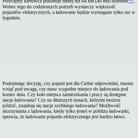
Przeciętny kierowca pokonuje mniej niż 64 km (40 mil) dziennie
⁽¹¹⁾
.
Wobec tego do codziennych potrzeb wystarczy większość
pojazdów elektrycznych, a ładowanie będzie wymagane tylko raz w
tygodniu.
Podejmując decyzję, czy pojazd jest dla Ciebie odpowiedni, musisz
wziąć pod uwagę, czy masz wygodne miejsce do ładowania pod
koniec dnia. Czy koło miejsca zamieszkania i pracy są dostępne
stacje ładowania? Czy na dłuższych trasach, którymi możesz
jeździć, znajdują się stacje szybkiego ładowania? Możliwość
skorzystania z lądowania, kiedy tylko jesteś w pobliżu ładowarki,
sprawia, że ładowanie pojazdu elektrycznego jest bardzo łatwe.