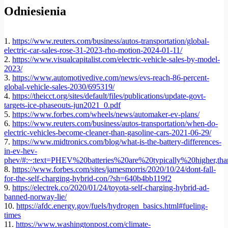
Odniesienia
1.
https://www.reuters.com/business/autos-transportation/global-
electric-car-sales-rose-31-2023-rho-motion-2024-01-11/
2.
https://www.visualcapitalist.com/electric-vehicle-sales-by-model-
2023/
3.
https://www.automotivedive.com/news/evs-reach-86-percent-
global-vehicle-sales-2030/695319/
4.
https://theicct.org/sites/default/files/publications/update-govt-
targets-ice-phaseouts-jun2021_0.pdf
5.
https://www.forbes.com/wheels/news/automaker-ev-plans/
6.
https://www.reuters.com/business/autos-transportation/when-do-
electric-vehicles-become-cleaner-than-gasoline-cars-2021-06-29/
7.
https://www.midtronics.com/blog/what-is-the-battery-differences-
in-ev-hev-
phev/#:~:text=PHEV%20batteries%20are%20typically%20higher,
8.
https://www.forbes.com/sites/jamesmorris/2020/10/24/dont-fall-
for-the-self-charging-hybrid-con/?sh=640b4bb119f2
9.
https://electrek.co/2020/01/24/toyota-self-charging-hybrid-ad-
banned-norway-lie/
10.
https://afdc.energy.gov/fuels/hydrogen_basics.html#fueling-
times
11.
https://www.washingtonpost.com/climate-