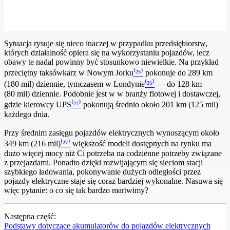
Sytuacja rysuje się nieco inaczej w przypadku przedsiębiorstw,
których działalność opiera się na wykorzystaniu pojazdów, lecz
obawy te nadal powinny być stosunkowo niewielkie. Na przykład
przeciętny taksówkarz w Nowym Jorku
⁽²⁵⁾
pokonuje do 289 km
(180 mil) dziennie, tymczasem w Londynie
⁽²⁶⁾
— do 128 km
(80 mil) dziennie. Podobnie jest w w branży flotowej i dostawczej,
gdzie kierowcy UPS
⁽²⁷⁾
pokonują średnio około 201 km (125 mil)
każdego dnia.
Przy średnim zasięgu pojazdów elektrycznych wynoszącym około
349 km (216 mil)
⁽²⁷⁾
większość modeli dostępnych na rynku ma
dużo więcej mocy niż Ci potrzeba na codzienne potrzeby związane
z przejazdami. Ponadto dzięki rozwijającym się sieciom stacji
szybkiego ładowania, pokonywanie dużych odległości przez
pojazdy elektryczne staje się coraz bardziej wykonalne. Nasuwa się
więc pytanie: o co się tak bardzo martwimy?
Następna część:
Podstawy dotyczące akumulatorów do pojazdów elektrycznych