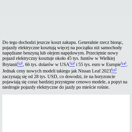
Do tego dochodzi jeszcze koszt zakupu. Generalnie rzecz biorąc,
pojazdy elektryczne kosztują więcej na początku niż samochody
napędzane benzyną lub olejem napędowym. Przeciętnie nowy
pojazd elektryczny kosztuje około 45 tys. funtów w Wielkiej
Brytanii
⁽¹²⁾
, 66 tys. dolarów w USA
⁽¹³⁾
i 55 tys. euro w Europie
⁽¹⁴⁾
.
Jednak ceny nowych modeli takiego jak Nissan Leaf 2023
⁽¹⁵⁾
zaczynają się od 28 tys. USD, co dowodzi, że na horyzoncie
pojawiają się coraz bardziej przystępne cenowo modele, a popyt na
niedrogie pojazdy elektryczne do jazdy po mieście rośnie.