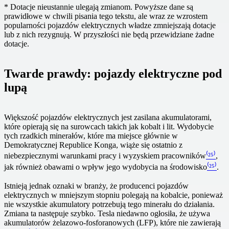
* Dotacje nieustannie ulegają zmianom. Powyższe dane są
prawidłowe w chwili pisania tego tekstu, ale wraz ze wzrostem
popularności pojazdów elektrycznych władze zmniejszają dotacje
lub z nich rezygnują. W przyszłości nie będą przewidziane żadne
dotacje.
Twarde prawdy: pojazdy elektryczne pod
lupą
Większość pojazdów elektrycznych jest zasilana akumulatorami,
które opierają się na surowcach takich jak kobalt i lit. Wydobycie
tych rzadkich minerałów, które ma miejsce głównie w
Demokratycznej Republice Konga, wiąże się ostatnio z
niebezpiecznymi warunkami pracy i wyzyskiem pracowników
⁽²⁵⁾
,
jak również obawami o wpływ jego wydobycia na środowisko
⁽²⁵⁾
.
Istnieją jednak oznaki w branży, że producenci pojazdów
elektrycznych w mniejszym stopniu polegają na kobalcie, ponieważ
nie wszystkie akumulatory potrzebują tego minerału do działania.
Zmiana ta następuje szybko. Tesla niedawno ogłosiła, że używa
akumulatorów żelazowo-fosforanowych (LFP), które nie zawierają