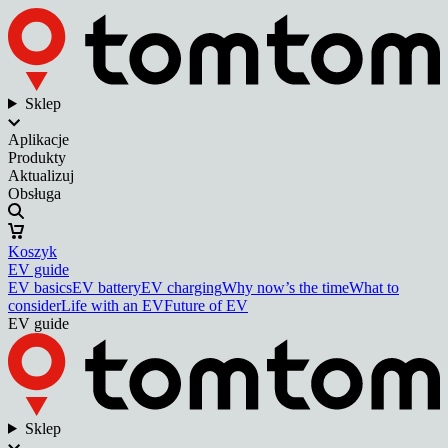
Sklep
Aplikacje
Produkty
Aktualizuj
Obsługa
Koszyk
EV guide
EV basics
EV battery
EV charging
Why now’s the time
What to
consider
Life with an EV
Future of EV
EV guide
Sklep