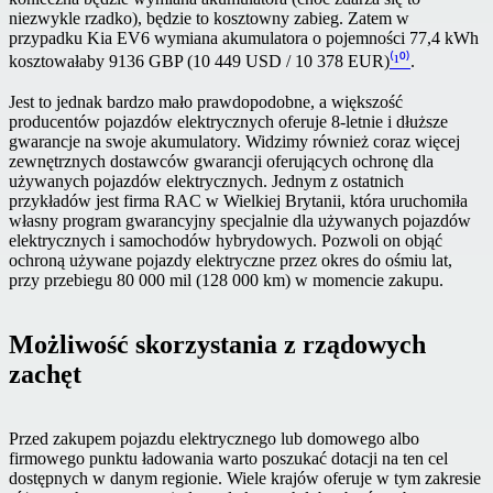
niezwykle rzadko), będzie to kosztowny zabieg. Zatem w
przypadku Kia EV6 wymiana akumulatora o pojemności 77,4 kWh
kosztowałaby 9136 GBP (10 449 USD / 10 378 EUR)
⁽¹⁰⁾
.
Jest to jednak bardzo mało prawdopodobne, a większość
producentów pojazdów elektrycznych oferuje 8-letnie i dłuższe
gwarancje na swoje akumulatory. Widzimy również coraz więcej
zewnętrznych dostawców gwarancji oferujących ochronę dla
używanych pojazdów elektrycznych. Jednym z ostatnich
przykładów jest firma RAC w Wielkiej Brytanii, która uruchomiła
własny program gwarancyjny specjalnie dla używanych pojazdów
elektrycznych i samochodów hybrydowych. Pozwoli on objąć
ochroną używane pojazdy elektryczne przez okres do ośmiu lat,
przy przebiegu 80 000 mil (128 000 km) w momencie zakupu.
Możliwość skorzystania z rządowych
zachęt
Przed zakupem pojazdu elektrycznego lub domowego albo
firmowego punktu ładowania warto poszukać dotacji na ten cel
dostępnych w danym regionie. Wiele krajów oferuje w tym zakresie