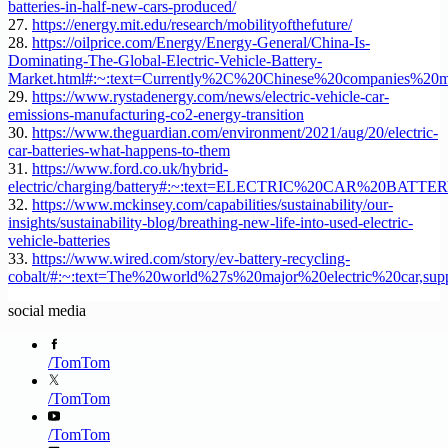
batteries-in-half-new-cars-produced/
27.
https://energy.mit.edu/research/mobilityofthefuture/
28.
https://oilprice.com/Energy/Energy-General/China-Is-
Dominating-The-Global-Electric-Vehicle-Battery-
Market.html#:~:text=Currently%2C%20Chinese%20companies%
29.
https://www.rystadenergy.com/news/electric-vehicle-car-
emissions-manufacturing-co2-energy-transition
30.
https://www.theguardian.com/environment/2021/aug/20/electric-
car-batteries-what-happens-to-them
31.
https://www.ford.co.uk/hybrid-
electric/charging/battery#:~:text=ELECTRIC%20CAR%20BATTE
32.
https://www.mckinsey.com/capabilities/sustainability/our-
insights/sustainability-blog/breathing-new-life-into-used-electric-
vehicle-batteries
33.
https://www.wired.com/story/ev-battery-recycling-
cobalt/#:~:text=The%20world%27s%20major%20electric%20car,su
social media
/
TomTom
/
TomTom
/
TomTom