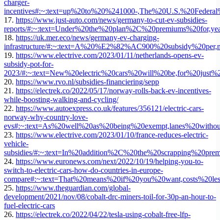
charger-
incentives#:~:text=up%20to%20%241000-,The%20U.S.%20Federal
17.
https://www.just-auto.com/news/germany-to-cut-ev-subsidies-
reports/#:~:text=Under%20the%20plan%2C%20premiums%20for,
18.
https://uk.mer.eco/news/germany-ev-charging-
infrastructure/#:~:text=A%20%E2%82%AC900%20subsidy%20per
19.
https://www.electrive.com/2023/01/11/netherlands-opens-ev-
subsidy-pot-for-
2023/#:~:text=New%20electric%20cars%20will%20be,for%20just
20.
https://www.rvo.nl/subsidies-financiering/sepp
21.
https://electrek.co/2022/05/17/norway-rolls-back-ev-incentives-
while-boosting-walking-and-cycling/
22.
https://www.autoexpress.co.uk/features/356121/electric-cars-
norway-why-country-love-
evs#:~:text=As%20well%20as%20being%20exempt,lanes%20withou
23.
https://www.electrive.com/2023/01/10/france-reduces-electric-
vehicle-
subsidies/#:~:text=In%20addition%2C%20the%20scrapping%20pr
24.
https://www.euronews.com/next/2022/10/19/helping-you-to-
switch-to-electric-cars-how-do-countries-in-europe-
compare#:~:text=That%20means%20if%20you%20want,costs%20l
25.
https://www.theguardian.com/global-
development/2021/nov/08/cobalt-drc-miners-toil-for-30p-an-hour-to-
fuel-electric-cars
26.
https://electrek.co/2022/04/22/tesla-using-cobalt-free-lfp-