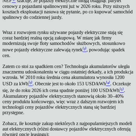
NEF
⁽¹⁾
szacuje, że pojazdy elektryczne mogą osiągnąć parytet
cenowy z pojazdami spalinowymi już w 2026 roku. Przy niższych
kosztach eksploatacji nasuwa się pytanie, po co kupować samochód
spalinowy do codziennej jazdy.
Wraz z rozwojem rynku używane pojazdy elektryczne stają się
coraz bardziej realną opcją zakupową. W miarę jak firmy
modernizują swoje floty samochodów służbowych, stosunkowo
nowe pojazdy elektryczne zalewają rynek
⁽²⁾
, powodując spadek
cen.
Zatem co stoi za spadkiem cen? Technologia akumulatorów uległa
znacznemu udoskonaleniu w ciągu ostatniej dekady, a ich produkcja
wzrosła. W 2010 roku średnia cena akumulatora wynosiła 1200
USD za kWh
⁽³⁾
. Obecnie jest to około 153 USD/kWh
⁽⁴⁾
. Oczekuje
się, że do roku 2026 ich cena spadnie poniżej 100 USD/kWh
⁽⁵⁾
.
Akumulatory pojazdów elektrycznych stanowią około 30–40%
ceny produktu końcowego, więc wraz z dalszym rozwojem ich
technologii ceny pojazdów elektrycznych staną się bardziej
przystępne.
Zobacz, ile kosztuje zakup niektórych z najpopularniejszych modeli
aut elektrycznych (różni dostawcy pojazdów elektrycznych oferują
również opcje leasingu):