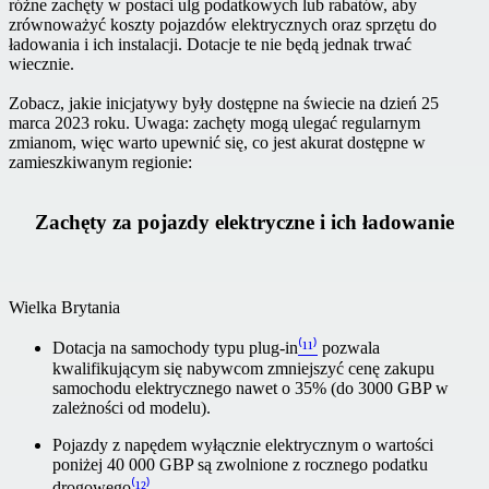
różne zachęty w postaci ulg podatkowych lub rabatów, aby
zrównoważyć koszty pojazdów elektrycznych oraz sprzętu do
ładowania i ich instalacji. Dotacje te nie będą jednak trwać
wiecznie.
Zobacz, jakie inicjatywy były dostępne na świecie na dzień 25
marca 2023 roku. Uwaga: zachęty mogą ulegać regularnym
zmianom, więc warto upewnić się, co jest akurat dostępne w
zamieszkiwanym regionie:
Zachęty za pojazdy elektryczne i ich ładowanie
Wielka Brytania
Dotacja na samochody typu plug-in
⁽¹¹⁾
pozwala
kwalifikującym się nabywcom zmniejszyć cenę zakupu
samochodu elektrycznego nawet o 35% (do 3000 GBP w
zależności od modelu).
Pojazdy z napędem wyłącznie elektrycznym o wartości
poniżej 40 000 GBP są zwolnione z rocznego podatku
drogowego
⁽¹²⁾
.