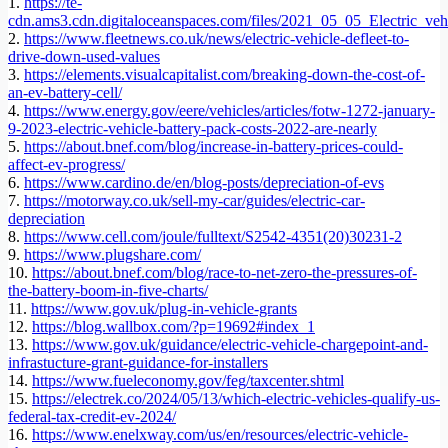
1.
https://te-
cdn.ams3.cdn.digitaloceanspaces.com/files/2021_05_05_Electric_veh
2.
https://www.fleetnews.co.uk/news/electric-vehicle-defleet-to-
drive-down-used-values
3.
https://elements.visualcapitalist.com/breaking-down-the-cost-of-
an-ev-battery-cell/
4.
https://www.energy.gov/eere/vehicles/articles/fotw-1272-january-
9-2023-electric-vehicle-battery-pack-costs-2022-are-nearly
5.
https://about.bnef.com/blog/increase-in-battery-prices-could-
affect-ev-progress/
6.
https://www.cardino.de/en/blog-posts/depreciation-of-evs
7.
https://motorway.co.uk/sell-my-car/guides/electric-car-
depreciation
8.
https://www.cell.com/joule/fulltext/S2542-4351(20)30231-2
9.
https://www.plugshare.com/
10.
https://about.bnef.com/blog/race-to-net-zero-the-pressures-of-
the-battery-boom-in-five-charts/
11.
https://www.gov.uk/plug-in-vehicle-grants
12.
https://blog.wallbox.com/?p=19692#index_1
13.
https://www.gov.uk/guidance/electric-vehicle-chargepoint-and-
infrastucture-grant-guidance-for-installers
14.
https://www.fueleconomy.gov/feg/taxcenter.shtml
15.
https://electrek.co/2024/05/13/which-electric-vehicles-qualify-us-
federal-tax-credit-ev-2024/
16.
https://www.enelxway.com/us/en/resources/electric-vehicle-