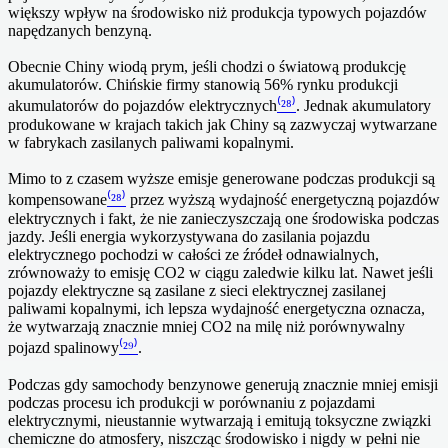
większy wpływ na środowisko niż produkcja typowych pojazdów
napędzanych benzyną.
Obecnie Chiny wiodą prym, jeśli chodzi o światową produkcję
akumulatorów. Chińskie firmy stanowią 56% rynku produkcji
akumulatorów do pojazdów elektrycznych
⁽²⁸⁾
. Jednak akumulatory
produkowane w krajach takich jak Chiny są zazwyczaj wytwarzane
w fabrykach zasilanych paliwami kopalnymi.
Mimo to z czasem wyższe emisje generowane podczas produkcji są
kompensowane
⁽²⁸⁾
przez wyższą wydajność energetyczną pojazdów
elektrycznych i fakt, że nie zanieczyszczają one środowiska podczas
jazdy. Jeśli energia wykorzystywana do zasilania pojazdu
elektrycznego pochodzi w całości ze źródeł odnawialnych,
zrównoważy to emisję CO2 w ciągu zaledwie kilku lat. Nawet jeśli
pojazdy elektryczne są zasilane z sieci elektrycznej zasilanej
paliwami kopalnymi, ich lepsza wydajność energetyczna oznacza,
że wytwarzają znacznie mniej CO2 na milę niż porównywalny
pojazd spalinowy
⁽²⁹⁾
.
Podczas gdy samochody benzynowe generują znacznie mniej emisji
podczas procesu ich produkcji w porównaniu z pojazdami
elektrycznymi, nieustannie wytwarzają i emitują toksyczne związki
chemiczne do atmosfery, niszcząc środowisko i nigdy w pełni nie