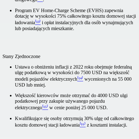
Program EV Home-Charge Scheme (EVHS) zapewnia
dotację w wysokości 75% całkowitego kosztu domowej stacji
ładowania
⁽¹³⁾
i opłat instalacyjnych dla osób wynajmujących
lub posiadających mieszkanie.
Stany Zjednoczone
Ustawa o obniżeniu inflacji z 2022 roku obejmuje federalną
ulgę podatkową w wysokości do 7500 USD na większość
modeli pojazdów elektrycznych
⁽¹⁴⁾
wycenionych na 55 000
USD lub mniej.
Większość kierowców może otrzymać do 4000 USD ulgi
podatkowej przy zakupie używanego pojazdu
elektrycznego
⁽¹⁵⁾
w cenie poniżej 25 000 USD.
Kwalifikujące się osoby otrzymują 30% ulgę od całkowitego
kosztu domowej stacji ładowania
⁽¹⁶⁾
z kosztami instalacji.