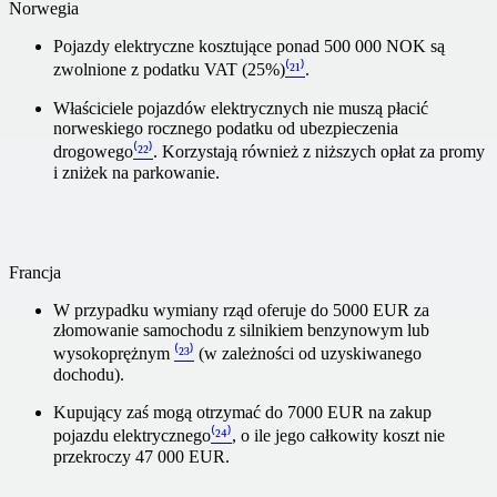
Norwegia
Pojazdy elektryczne kosztujące ponad 500 000 NOK są
zwolnione z podatku VAT (25%)
⁽²¹⁾
.
Właściciele pojazdów elektrycznych nie muszą płacić
norweskiego rocznego podatku od ubezpieczenia
drogowego
⁽²²⁾
. Korzystają również z niższych opłat za promy
i zniżek na parkowanie.
Francja
W przypadku wymiany rząd oferuje do 5000 EUR za
złomowanie samochodu z silnikiem benzynowym lub
wysokoprężnym
⁽²³⁾
(w zależności od uzyskiwanego
dochodu).
Kupujący zaś mogą otrzymać do 7000 EUR na zakup
pojazdu elektrycznego
⁽²⁴⁾
, o ile jego całkowity koszt nie
przekroczy 47 000 EUR.