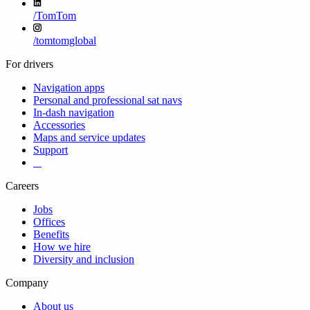
/
TomTom
/
tomtomglobal
For drivers
Navigation apps
Personal and professional sat navs
In-dash navigation
Accessories
Maps and service updates
Support
​ ​ ​ ​
Careers
Jobs
Offices
Benefits
How we hire
Diversity and inclusion
Company
About us