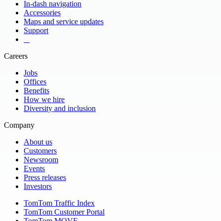
In-dash navigation
Accessories
Maps and service updates
Support
​ ​ ​ ​
Careers
Jobs
Offices
Benefits
How we hire
Diversity and inclusion
Company
About us
Customers
Newsroom
Events
Press releases
Investors
TomTom Traffic Index
TomTom Customer Portal
TomTom MOVE