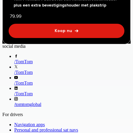
plus een extra bevestigingshouder met plakstrip
79.99
Koop nu
social media
/
TomTom
/
TomTom
/
TomTom
/
TomTom
/
tomtomglobal
For drivers
Navigation apps
Personal and professional sat navs