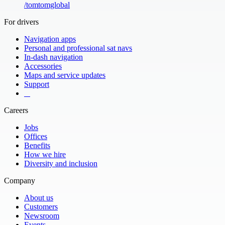
/
tomtomglobal
For drivers
Navigation apps
Personal and professional sat navs
In-dash navigation
Accessories
Maps and service updates
Support
​ ​ ​ ​
Careers
Jobs
Offices
Benefits
How we hire
Diversity and inclusion
Company
About us
Customers
Newsroom
Events