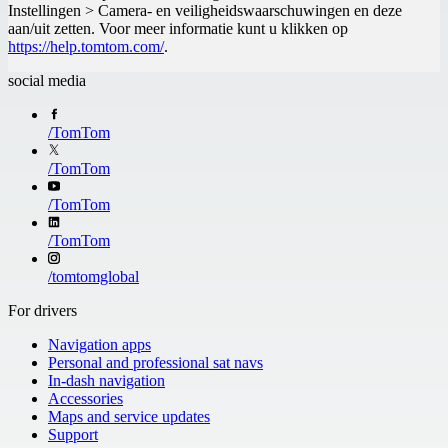
Instellingen > Camera- en veiligheidswaarschuwingen en deze
aan/uit zetten. Voor meer informatie kunt u klikken op
https://help.tomtom.com/
.
social media
/
TomTom
/
TomTom
/
TomTom
/
TomTom
/
tomtomglobal
For drivers
Navigation apps
Personal and professional sat navs
In-dash navigation
Accessories
Maps and service updates
Support