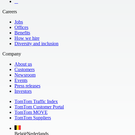
​ ​ ​ ​
Careers
Jobs
Offices
Benefits
How we hire
Diversity and inclusion
Company
About us
Customers
Newsroom
Events
Press releases
Investors
TomTom Traffic Index
TomTom Customer Portal
TomTom MOVE
TomTom Suppliers
België
Nederlands