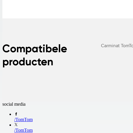
Compatibele
Carminat TomT
producten
social media
/
TomTom
/
TomTom