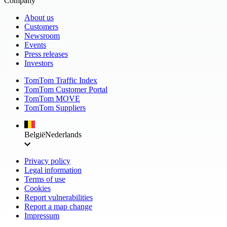
Company
About us
Customers
Newsroom
Events
Press releases
Investors
TomTom Traffic Index
TomTom Customer Portal
TomTom MOVE
TomTom Suppliers
België
Nederlands
Privacy policy
Legal information
Terms of use
Cookies
Report vulnerabilities
Report a map change
Impressum