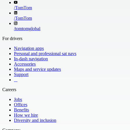
/
TomTom
/
TomTom
/
tomtomglobal
For drivers
Navigation apps
Personal and professional sat navs
In-dash navigation
Accessories
Maps and service updates
Support
​ ​ ​ ​
Careers
Jobs
Offices
Benefits
How we hire
Diversity and inclusion