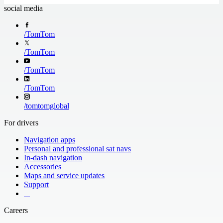
social media
/
TomTom
/
TomTom
/
TomTom
/
TomTom
/
tomtomglobal
For drivers
Navigation apps
Personal and professional sat navs
In-dash navigation
Accessories
Maps and service updates
Support
​ ​ ​ ​
Careers