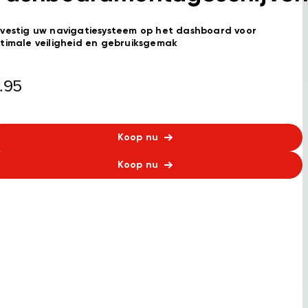
vestig uw navigatiesysteem op het dashboard voor
timale veiligheid en gebruiksgemak
.95
Koop nu
Koop nu