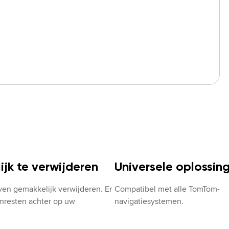
jk te verwijderen
Universele oplossin
ven gemakkelijk verwijderen. Er 
Compatibel met alle TomTom-
jmresten achter op uw 
navigatiesystemen.