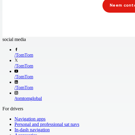
Neem conta
social media
/
TomTom
/
TomTom
/
TomTom
/
TomTom
/
tomtomglobal
For drivers
Navigation apps
Personal and professional sat navs
In-dash navigation