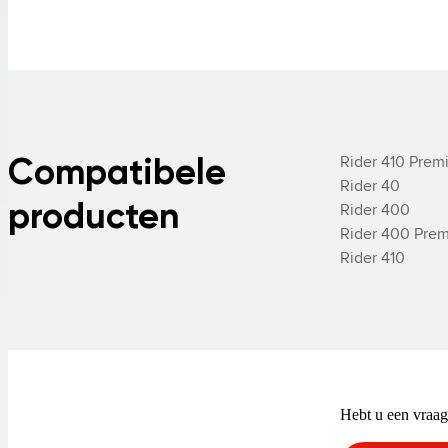
Compatibele
Rider 410 Prem
­Rider 40

producten
­Rider 400

­Rider 400 Pre
­Rider 410
Hebt u een vraag