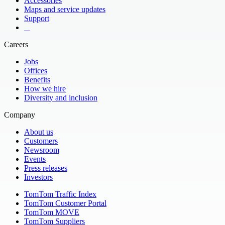
Accessories
Maps and service updates
Support
​ ​ ​ ​
Careers
Jobs
Offices
Benefits
How we hire
Diversity and inclusion
Company
About us
Customers
Newsroom
Events
Press releases
Investors
TomTom Traffic Index
TomTom Customer Portal
TomTom MOVE
TomTom Suppliers