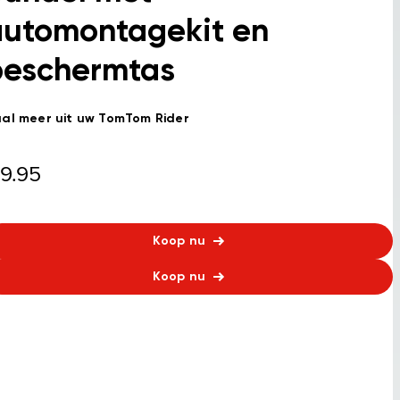
automontagekit en
beschermtas
al meer uit uw TomTom Rider
9.95
Koop nu
Koop nu