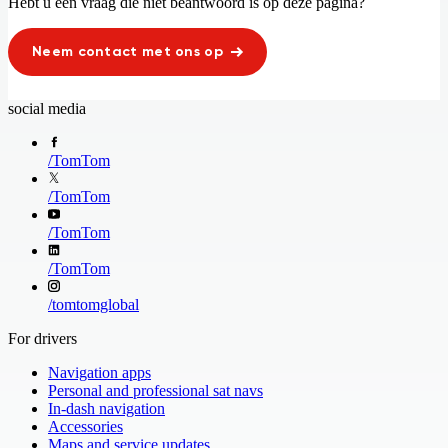
Hebt u een vraag die niet beantwoord is op deze pagina?
Neem contact met ons op
social media
/
TomTom
/
TomTom
/
TomTom
/
TomTom
/
tomtomglobal
For drivers
Navigation apps
Personal and professional sat navs
In-dash navigation
Accessories
Maps and service updates