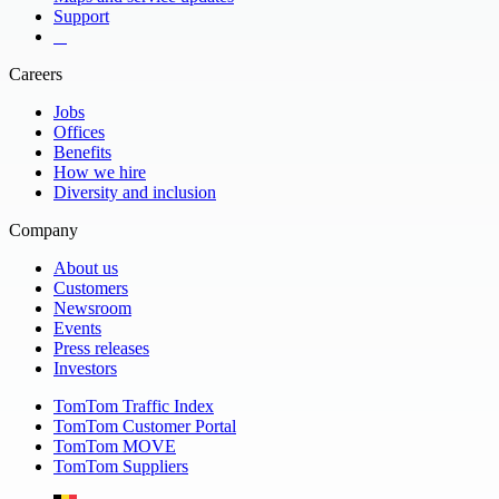
Support
​ ​ ​ ​
Careers
Jobs
Offices
Benefits
How we hire
Diversity and inclusion
Company
About us
Customers
Newsroom
Events
Press releases
Investors
TomTom Traffic Index
TomTom Customer Portal
TomTom MOVE
TomTom Suppliers