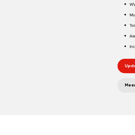
WV
Mu
To
Aa
In
Upda
Meer