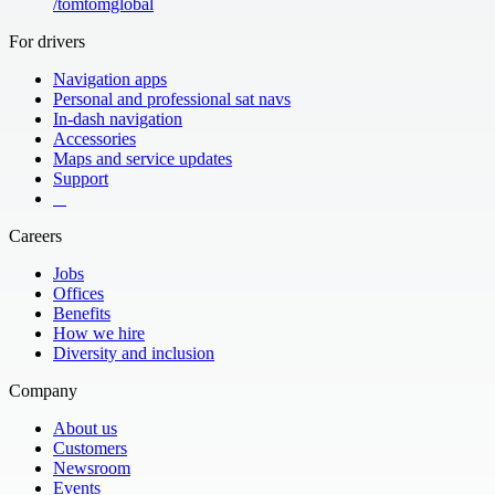
/
tomtomglobal
For drivers
Navigation apps
Personal and professional sat navs
In-dash navigation
Accessories
Maps and service updates
Support
​ ​ ​ ​
Careers
Jobs
Offices
Benefits
How we hire
Diversity and inclusion
Company
About us
Customers
Newsroom
Events