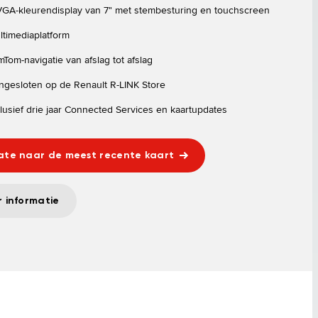
GA-kleurendisplay van 7" met stembesturing en touchscreen
ltimediaplatform
mTom-navigatie van afslag tot afslag
ngesloten op de Renault R-LINK Store
clusief drie jaar Connected Services en kaartupdates
te naar de meest recente kaart
 informatie