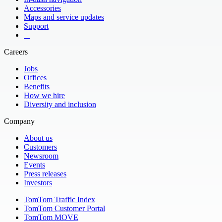
the Vatican City
Accessories
Maps and service updates
Support
​ ​ ​ ​
Careers
Jobs
Offices
Benefits
How we hire
Diversity and inclusion
Company
About us
Customers
Newsroom
Events
Press releases
Investors
TomTom Traffic Index
TomTom Customer Portal
TomTom MOVE