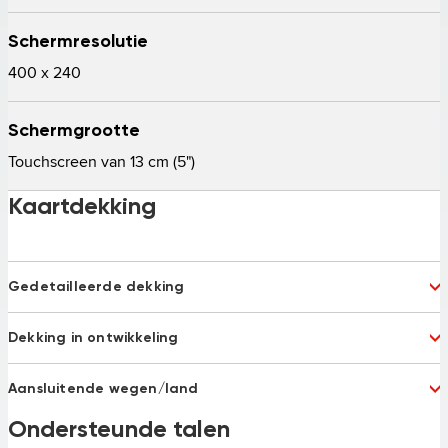
Schermresolutie
400 x 240
Schermgrootte
Touchscreen van 13 cm (5")   
Kaartdekking
Gedetailleerde dekking
Albania
Andorra
Dekking in ontwikkeling
Argentina
Australia
Austria
Bahrain
Bulgaria 75%
Latvia
Belgium
Bosnia and Herzegovina
Aansluitende wegen/land
Montenegro
Russia
Brazil
Chile
Serbia
Turkey 92%
Belarus
Ondersteunde talen
Bosnia and Herzegovina
China
Columbia 97%
Macedonia
Ukraine
Croatia
Czech Republic