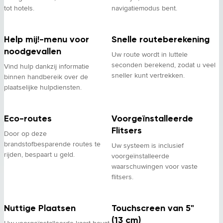
tot hotels.
navigatiemodus bent.
Help mij!-menu voor
Snelle routeberekening
noodgevallen
Uw route wordt in luttele
seconden berekend, zodat u veel
Vind hulp dankzij informatie
sneller kunt vertrekken.
binnen handbereik over de
plaatselijke hulpdiensten.
Eco-routes
Voorgeïnstalleerde
Flitsers
Door op deze
brandstofbesparende routes te
Uw systeem is inclusief
rijden, bespaart u geld.
voorgeïnstalleerde
waarschuwingen voor vaste
flitsers.
Nuttige Plaatsen
Touchscreen van 5"
(13 cm)
Uw voorgeïnstalleerde kaart bevat