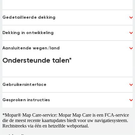
Gedetailleerde dekking
Albania
Andorra
Dekking in ontwikkeling
Argentina
Australia
Austria
Bahrain
Bulgaria 75%
Latvia
Belgium
Bosnia and Herzegovina
Aansluitende wegen/land
Montenegro
Russia
Brazil
Chile
Serbia
Turkey 92%
Belarus
Ondersteunde talen*
Bosnia and Herzegovina
China
Columbia
Macedonia
Ukraine
Croatia
Czech Republic
Denmark
Emirates
Estonia
Finland
France
Gebruikersinterface
French Guiana
Germany
Gibraltar
Dutch
French
Greece
Hungary
Gesproken instructies
German
Italian
Ireland
Israel
Polish
Portuguese
Italy
Koweit
Dutch
French
Russian
Spanish
*Mopar® Map Care-service: Mopar Map Care is een FCA-service
Liechtenstein
Lithuania
German
Italian
Turkish
UK English
die de meest recente kaartupdates biedt voor uw navigatiesysteem.
Luxembourg
Macedonia 77%
Polish
Portuguese
Rechtstreeks via één en hetzelfde webportaal.
Malta
Mexico
Russian
Spanish