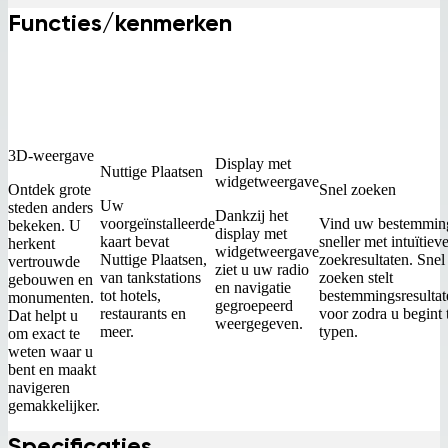
Functies/kenmerken
3D-weergave
Display met
Nuttige Plaatsen
widgetweergave
Snel zoeken
Ontdek grote
Uw
steden anders
Dankzij het
voorgeïnstalleerde
Vind uw bestemmin
bekeken. U
display met
kaart bevat
sneller met intuïtiev
herkent
widgetweergave
Nuttige Plaatsen,
zoekresultaten. Snel
vertrouwde
ziet u uw radio
van tankstations
zoeken stelt
gebouwen en
en navigatie
tot hotels,
bestemmingsresultat
monumenten.
gegroepeerd
restaurants en
voor zodra u begint 
Dat helpt u
weergegeven.
meer.
typen.
om exact te
weten waar u
bent en maakt
navigeren
gemakkelijker.
Specificaties