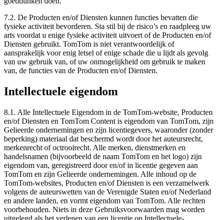
goeddunken doen.
7.2. De Producten en/of Diensten kunnen functies bevatten die
fysieke activiteit bevorderen. Sta stil bij de risico’s en raadpleeg uw
arts voordat u enige fysieke activiteit uitvoert of de Producten en/of
Diensten gebruikt. TomTom is niet verantwoordelijk of
aansprakelijk voor enig letsel of enige schade die u lijdt als gevolg
van uw gebruik van, of uw onmogelijkheid om gebruik te maken
van, de functies van de Producten en/of Diensten.
Intellectuele eigendom
8.1. Alle Intellectuele Eigendom in de TomTom-website, Producten
en/of Diensten en TomTom Content is eigendom van TomTom, zijn
Gelieerde ondernemingen en zijn licentiegevers, waaronder (zonder
beperking) materiaal dat beschermd wordt door het auteursrecht,
merkenrecht of octrooirecht. Alle merken, dienstmerken en
handelsnamen (bijvoorbeeld de naam TomTom en het logo) zijn
eigendom van, geregistreerd door en/of in licentie gegeven aan
TomTom en zijn Gelieerde ondernemingen. Alle inhoud op de
TomTom-websites, Producten en/of Diensten is een verzamelwerk
volgens de auteurswetten van de Verenigde Staten en/of Nederland
en andere landen, en vormt eigendom van TomTom. Alle rechten
voorbehouden. Niets in deze Gebruiksvoorwaarden mag worden
uitgelegd als het verlenen van een licentie op Intellectuele-