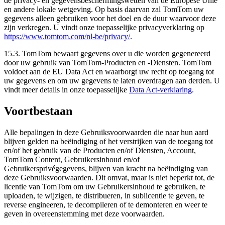
de privacy- en gegevensbeschermingswetten van de Europese Unie
en andere lokale wetgeving. Op basis daarvan zal TomTom uw
gegevens alleen gebruiken voor het doel en de duur waarvoor deze
zijn verkregen. U vindt onze toepasselijke privacyverklaring op
https://www.tomtom.com/nl-be/privacy/
.
15.3. TomTom bewaart gegevens over u die worden gegenereerd
door uw gebruik van TomTom-Producten en -Diensten. TomTom
voldoet aan de EU Data Act en waarborgt uw recht op toegang tot
uw gegevens en om uw gegevens te laten overdragen aan derden. U
vindt meer details in onze toepasselijke
Data Act-verklaring
.
Voortbestaan
Alle bepalingen in deze Gebruiksvoorwaarden die naar hun aard
blijven gelden na beëindiging of het verstrijken van de toegang tot
en/of het gebruik van de Producten en/of Diensten, Account,
TomTom Content, Gebruikersinhoud en/of
Gebruikersprivégegevens, blijven van kracht na beëindiging van
deze Gebruiksvoorwaarden. Dit omvat, maar is niet beperkt tot, de
licentie van TomTom om uw Gebruikersinhoud te gebruiken, te
uploaden, te wijzigen, te distribueren, in sublicentie te geven, te
reverse engineeren, te decompileren of te demonteren en weer te
geven in overeenstemming met deze voorwaarden.