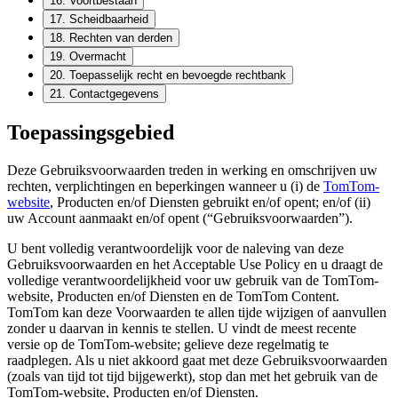
16
.
Voortbestaan
17
.
Scheidbaarheid
18
.
Rechten van derden
19
.
Overmacht
20
.
Toepasselijk recht en bevoegde rechtbank
21
.
Contactgegevens
Toepassingsgebied
Deze Gebruiksvoorwaarden treden in werking en omschrijven uw
rechten, verplichtingen en beperkingen wanneer u (i) de
TomTom-
website
, Producten en/of Diensten gebruikt en/of opent; en/of (ii)
uw Account aanmaakt en/of opent (“Gebruiksvoorwaarden”).
U bent volledig verantwoordelijk voor de naleving van deze
Gebruiksvoorwaarden en het Acceptable Use Policy en u draagt de
volledige verantwoordelijkheid voor uw gebruik van de TomTom-
website, Producten en/of Diensten en de TomTom Content.
TomTom kan deze Voorwaarden te allen tijde wijzigen of aanvullen
zonder u daarvan in kennis te stellen. U vindt de meest recente
versie op de TomTom-website; gelieve deze regelmatig te
raadplegen. Als u niet akkoord gaat met deze Gebruiksvoorwaarden
(zoals van tijd tot tijd bijgewerkt), stop dan met het gebruik van de
TomTom-website, Producten en/of Diensten.