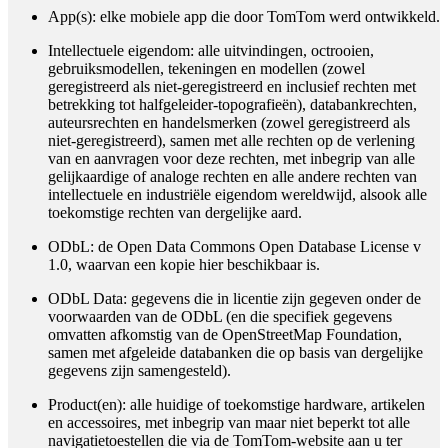
App(s)
: elke mobiele app die door TomTom werd ontwikkeld.
Intellectuele eigendom
: alle uitvindingen, octrooien,
gebruiksmodellen, tekeningen en modellen (zowel
geregistreerd als niet-geregistreerd en inclusief rechten met
betrekking tot halfgeleider-topografieën), databankrechten,
auteursrechten en handelsmerken (zowel geregistreerd als
niet-geregistreerd), samen met alle rechten op de verlening
van en aanvragen voor deze rechten, met inbegrip van alle
gelijkaardige of analoge rechten en alle andere rechten van
intellectuele en industriële eigendom wereldwijd, alsook alle
toekomstige rechten van dergelijke aard.
ODbL
: de Open Data Commons Open Database License v
1.0, waarvan een kopie hier beschikbaar is.
ODbL Data
: gegevens die in licentie zijn gegeven onder de
voorwaarden van de ODbL (en die specifiek gegevens
omvatten afkomstig van de OpenStreetMap Foundation,
samen met afgeleide databanken die op basis van dergelijke
gegevens zijn samengesteld).
Product(en)
: alle huidige of toekomstige hardware, artikelen
en accessoires, met inbegrip van maar niet beperkt tot alle
navigatietoestellen die via de TomTom-website aan u ter