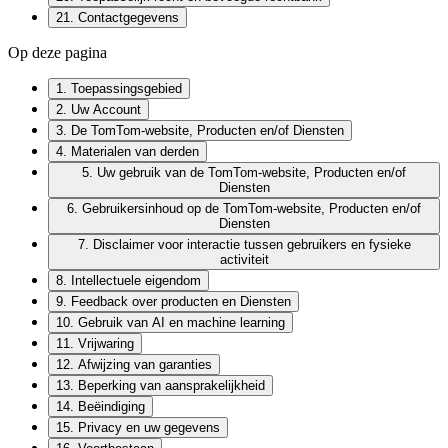
21
.
Contactgegevens
Op deze pagina
1
.
Toepassingsgebied
2
.
Uw Account
3
.
De TomTom-website, Producten en/of Diensten
4
.
Materialen van derden
5
.
Uw gebruik van de TomTom-website, Producten en/of
Diensten
6
.
Gebruikersinhoud op de TomTom-website, Producten en/of
Diensten
7
.
Disclaimer voor interactie tussen gebruikers en fysieke
activiteit
8
.
Intellectuele eigendom
9
.
Feedback over producten en Diensten
10
.
Gebruik van AI en machine learning
11
.
Vrijwaring
12
.
Afwijzing van garanties
13
.
Beperking van aansprakelijkheid
14
.
Beëindiging
15
.
Privacy en uw gegevens