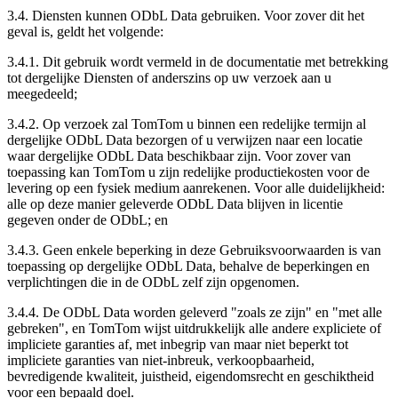
3.4. Diensten kunnen ODbL Data gebruiken. Voor zover dit het
geval is, geldt het volgende:
3.4.1. Dit gebruik wordt vermeld in de documentatie met betrekking
tot dergelijke Diensten of anderszins op uw verzoek aan u
meegedeeld;
3.4.2. Op verzoek zal TomTom u binnen een redelijke termijn al
dergelijke ODbL Data bezorgen of u verwijzen naar een locatie
waar dergelijke ODbL Data beschikbaar zijn. Voor zover van
toepassing kan TomTom u zijn redelijke productiekosten voor de
levering op een fysiek medium aanrekenen. Voor alle duidelijkheid:
alle op deze manier geleverde ODbL Data blijven in licentie
gegeven onder de ODbL; en
3.4.3. Geen enkele beperking in deze Gebruiksvoorwaarden is van
toepassing op dergelijke ODbL Data, behalve de beperkingen en
verplichtingen die in de ODbL zelf zijn opgenomen.
3.4.4. De ODbL Data worden geleverd "zoals ze zijn" en "met alle
gebreken", en TomTom wijst uitdrukkelijk alle andere expliciete of
impliciete garanties af, met inbegrip van maar niet beperkt tot
impliciete garanties van niet-inbreuk, verkoopbaarheid,
bevredigende kwaliteit, juistheid, eigendomsrecht en geschiktheid
voor een bepaald doel.