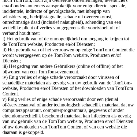
noch TomTom, noch zijn Gelieerde ondernemingen, leveranciers
en/of onderaannemers aansprakelijk voor enige directe, speciale,
incidentele, indirecte of gevolgschade, met inbegrip van
winstderving, bedrijfsstagnatie, schade uit overeenkomst,
onrechtmatige daad (inclusief nalatigheid), schending van een
wettelijke plicht of verlies van gegevens die voortvloeit uit of
verband houdt met:
i) Het gebruik van of de onmogelijkheid om toegang te krijgen tot
de TomTom-website, Producten en/of Diensten;
ii) Het gebruik van of het vertrouwen op enige TomTom Content die
wordt weergegeven op de TomTom-website, Producten en/of
Diensten;
iii) Het gedrag van andere Gebruikers (online of offline) of het
bijwonen van een TomTom-evenement.
iv) Enig verlies of enige schade veroorzaakt door virussen of
schadelijke materialen als gevolg van uw gebruik van de TomTom-
website, Producten en/of Diensten of het downloaden van TomTom
Content.
v) Enig verlies of enige schade veroorzaakt door een (denial-
of-)serviceaanval of ander technologisch schadelijk materiaal dat uw
computerapparatuur, computerprogramma’s, gegevens of ander
eigendomsrechtelijk beschermd materiaal kan infecteren als gevolg
van uw gebruik van de TomTom-website, Producten en/of Diensten
of uw downloaden van TomTom Content of van een website die
daaraan is gekoppeld.