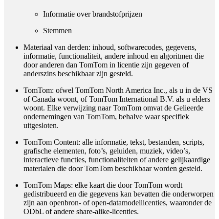
Informatie over brandstofprijzen
Stemmen
Materiaal van derden
: inhoud, softwarecodes, gegevens,
informatie, functionaliteit, andere inhoud en algoritmen die
door anderen dan TomTom in licentie zijn gegeven of
anderszins beschikbaar zijn gesteld.
TomTom
: ofwel TomTom North America Inc., als u in de VS
of Canada woont, of TomTom International B.V. als u elders
woont. Elke verwijzing naar TomTom omvat de Gelieerde
ondernemingen van TomTom, behalve waar specifiek
uitgesloten.
TomTom Content
: alle informatie, tekst, bestanden, scripts,
grafische elementen, foto’s, geluiden, muziek, video’s,
interactieve functies, functionaliteiten of andere gelijkaardige
materialen die door TomTom beschikbaar worden gesteld.
TomTom Maps
: elke kaart die door TomTom wordt
gedistribueerd en die gegevens kan bevatten die onderworpen
zijn aan openbron- of open-datamodellicenties, waaronder de
ODbL of andere share-alike-licenties.