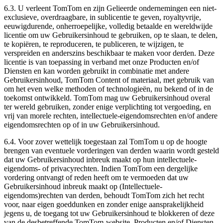
6.3. U verleent TomTom en zijn Gelieerde ondernemingen een niet-
exclusieve, overdraagbare, in sublicentie te geven, royaltyvrije,
eeuwigdurende, onherroepelijke, volledig betaalde en wereldwijde
licentie om uw Gebruikersinhoud te gebruiken, op te slaan, te delen,
te kopiëren, te reproduceren, te publiceren, te wijzigen, te
verspreiden en anderszins beschikbaar te maken voor derden. Deze
licentie is van toepassing in verband met onze Producten en/of
Diensten en kan worden gebruikt in combinatie met andere
Gebruikersinhoud, TomTom Content of materiaal, met gebruik van
om het even welke methoden of technologieën, nu bekend of in de
toekomst ontwikkeld. TomTom mag uw Gebruikersinhoud overal
ter wereld gebruiken, zonder enige verplichting tot vergoeding, en
vrij van morele rechten, intellectuele-eigendomsrechten en/of andere
eigendomsrechten op of in uw Gebruikersinhoud.
6.4. Voor zover wettelijk toegestaan zal TomTom u op de hoogte
brengen van eventuele vorderingen van derden waarin wordt gesteld
dat uw Gebruikersinhoud inbreuk maakt op hun intellectuele-
eigendoms- of privacyrechten. Indien TomTom een dergelijke
vordering ontvangt of reden heeft om te vermoeden dat uw
Gebruikersinhoud inbreuk maakt op (Intellectuele-
eigendoms)rechten van derden, behoudt TomTom zich het recht
voor, naar eigen goeddunken en zonder enige aansprakelijkheid
jegens u, de toegang tot uw Gebruikersinhoud te blokkeren of deze
van de desbetreffende TomTom-website, Producten en/of Diensten