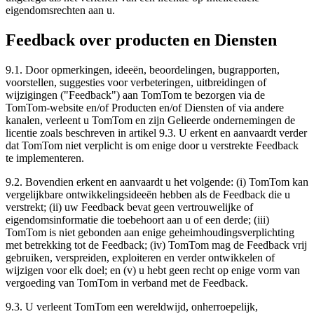
eigendomsrechten aan u.
Feedback over producten en Diensten
9.1. Door opmerkingen, ideeën, beoordelingen, bugrapporten,
voorstellen, suggesties voor verbeteringen, uitbreidingen of
wijzigingen ("Feedback") aan TomTom te bezorgen via de
TomTom-website en/of Producten en/of Diensten of via andere
kanalen, verleent u TomTom en zijn Gelieerde ondernemingen de
licentie zoals beschreven in artikel 9.3. U erkent en aanvaardt verder
dat TomTom niet verplicht is om enige door u verstrekte Feedback
te implementeren.
9.2. Bovendien erkent en aanvaardt u het volgende: (i) TomTom kan
vergelijkbare ontwikkelingsideeën hebben als de Feedback die u
verstrekt; (ii) uw Feedback bevat geen vertrouwelijke of
eigendomsinformatie die toebehoort aan u of een derde; (iii)
TomTom is niet gebonden aan enige geheimhoudingsverplichting
met betrekking tot de Feedback; (iv) TomTom mag de Feedback vrij
gebruiken, verspreiden, exploiteren en verder ontwikkelen of
wijzigen voor elk doel; en (v) u hebt geen recht op enige vorm van
vergoeding van TomTom in verband met de Feedback.
9.3. U verleent TomTom een wereldwijd, onherroepelijk,