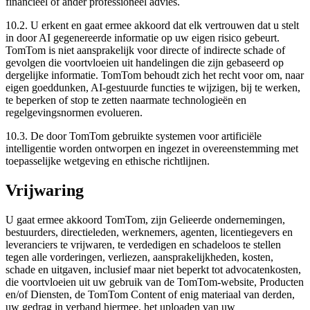
financieel of ander professioneel advies.
10.2. U erkent en gaat ermee akkoord dat elk vertrouwen dat u stelt
in door AI gegenereerde informatie op uw eigen risico gebeurt.
TomTom is niet aansprakelijk voor directe of indirecte schade of
gevolgen die voortvloeien uit handelingen die zijn gebaseerd op
dergelijke informatie. TomTom behoudt zich het recht voor om, naar
eigen goeddunken, AI-gestuurde functies te wijzigen, bij te werken,
te beperken of stop te zetten naarmate technologieën en
regelgevingsnormen evolueren.
10.3. De door TomTom gebruikte systemen voor artificiële
intelligentie worden ontworpen en ingezet in overeenstemming met
toepasselijke wetgeving en ethische richtlijnen.
Vrijwaring
U gaat ermee akkoord TomTom, zijn Gelieerde ondernemingen,
bestuurders, directieleden, werknemers, agenten, licentiegevers en
leveranciers te vrijwaren, te verdedigen en schadeloos te stellen
tegen alle vorderingen, verliezen, aansprakelijkheden, kosten,
schade en uitgaven, inclusief maar niet beperkt tot advocatenkosten,
die voortvloeien uit uw gebruik van de TomTom-website, Producten
en/of Diensten, de TomTom Content of enig materiaal van derden,
uw gedrag in verband hiermee, het uploaden van uw