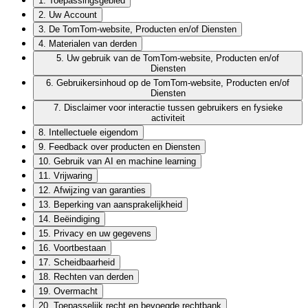
1
.
Toepassingsgebied
2
.
Uw Account
3
.
De TomTom-website, Producten en/of Diensten
4
.
Materialen van derden
5
.
Uw gebruik van de TomTom-website, Producten en/of
Diensten
6
.
Gebruikersinhoud op de TomTom-website, Producten en/of
Diensten
7
.
Disclaimer voor interactie tussen gebruikers en fysieke
activiteit
8
.
Intellectuele eigendom
9
.
Feedback over producten en Diensten
10
.
Gebruik van AI en machine learning
11
.
Vrijwaring
12
.
Afwijzing van garanties
13
.
Beperking van aansprakelijkheid
14
.
Beëindiging
15
.
Privacy en uw gegevens
16
.
Voortbestaan
17
.
Scheidbaarheid
18
.
Rechten van derden
19
.
Overmacht
20
.
Toepasselijk recht en bevoegde rechtbank