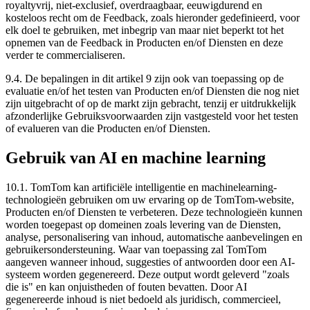
royaltyvrij, niet-exclusief, overdraagbaar, eeuwigdurend en
kosteloos recht om de Feedback, zoals hieronder gedefinieerd, voor
elk doel te gebruiken, met inbegrip van maar niet beperkt tot het
opnemen van de Feedback in Producten en/of Diensten en deze
verder te commercialiseren.
9.4. De bepalingen in dit artikel 9 zijn ook van toepassing op de
evaluatie en/of het testen van Producten en/of Diensten die nog niet
zijn uitgebracht of op de markt zijn gebracht, tenzij er uitdrukkelijk
afzonderlijke Gebruiksvoorwaarden zijn vastgesteld voor het testen
of evalueren van die Producten en/of Diensten.
Gebruik van AI en machine learning
10.1. TomTom kan artificiële intelligentie en machinelearning-
technologieën gebruiken om uw ervaring op de TomTom-website,
Producten en/of Diensten te verbeteren. Deze technologieën kunnen
worden toegepast op domeinen zoals levering van de Diensten,
analyse, personalisering van inhoud, automatische aanbevelingen en
gebruikersondersteuning. Waar van toepassing zal TomTom
aangeven wanneer inhoud, suggesties of antwoorden door een AI-
systeem worden gegenereerd. Deze output wordt geleverd "zoals
die is" en kan onjuistheden of fouten bevatten. Door AI
gegenereerde inhoud is niet bedoeld als juridisch, commercieel,