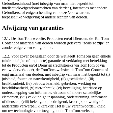
Gebruikersinhoud (met inbegrip van maar niet beperkt tot
intellectuele-eigendomsrechten van derden), interacties met andere
Gebruikers, of enige schending van deze Voorwaarden,
toepasselijke wetgeving of andere rechten van derden.
Afwijzing van garanties
12.1. De TomTom-website, Producten en/of Diensten, de TomTom
Content of materiaal van derden worden geleverd "zoals ze zijn" en
zonder enige vorm van garantie.
12.2. Voor zover toegestaan door de wet geeft TomTom geen enkele
(uitdrukkelijke of impliciete) garantie of verklaring met betrekking
tot de Producten en/of Diensten (rechtstreeks via TomTom of via
een wederverkoper), de TomTom-website, de TomTom Content of
enig materiaal van derden, met inbegrip van maar niet beperkt tot (i)
juistheid, fouten en nauwkeurigheid, (ii) geschiktheid, (iii)
bruikbaarheid, (iv) betrouwbaarheid, gebreken, werking en
beschikbaarheid, (v) niet-inbreuk, (vi) beveiliging, het risico op
onderschepping van informatie, virussen of andere schadelijke
elementen, (vii) vakkundige inspanning, ondersteuning, informatie
of diensten, (viii) beledigend, bedreigend, lasterlijk, onwettig of
anderszins verwerpelijk karakter. Het is uw verantwoordelijkheid
om uw technologie voor toegang tot de TomTom-website,