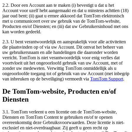
2.2. Door een Account aan te maken (i) bevestigt u dat u het
Account voor uzelf hebt aangemaakt en dat u minstens achttien (18)
jaar oud bent; (ii) gaat u ermee akkoord dat TomTom elektronisch
met u communiceert over uw gebruik van de TomTom-website,
Producten en/of Diensten; en (iii) dat uw Gebruikersinhoud met ons
kan worden gedeeld.
2.3. U bent verantwoordelijk en aansprakelijk voor alle activiteiten
die plaatsvinden op of via uw Account. Dit omvat het beheer van
uw gebruikersnaam en alle handelingen die daaronder worden
verricht. TomTom is niet verantwoordelijk voor enig verlies dat
voortvloeit uit het ongeoorloofd gebruik van uw Account, met of
zonder uw medeweten. Verwittig TomTom onmiddellijk als u
ongeoorloofde toegang tot of gebruik van uw Account (met inbegrip
van inbreuken op de beveiliging) vermoedt via
TomTom Support
.
De TomTom-website, Producten en/of
Diensten
3.1. TomTom verleent u een licentie om de TomTom-website,
Diensten en TomTom Content te gebruiken en/of te openen
overeenkomstig deze Gebruiksvoorwaarden. Deze licentie is niet-
exclusief en niet-overdraagbaar. Zij geeft u geen recht op