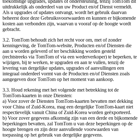
toekomstige upgrades, updates of ondersteuning, tenzij TomTom dit
uitdrukkelijk als onderdeel van uw Product en/of Dienst vermeldt.
Als u upgrades of updates ontvangt, wordt het gebruik daarvan
beheerst door deze Gebruiksvoorwaarden en kunnen er bijkomende
kosten aan verbonden zijn, waarvan u vooraf op de hoogte wordt
gebracht.
3.2. TomTom behoudt zich het recht voor om, met of zonder
kennisgeving, de TomTom-website, Producten en/of Diensten die
aan u worden geleverd of ter beschikking worden gesteld
(rechtstreeks via TomTom of via een wederverkoper) te beperken, te
wijzigen, bij te werken, te upgraden en aan te vullen, tenzij de
levering van dergelijke updates, upgrades of aanvullingen een
integraal onderdeel vormt van de Producten en/of Diensten zoals
aangegeven door TomTom op het moment van aankoop.
3.3. Houd rekening met het volgende met betrekking tot de
TomTom-kaarten in onze Diensten:
a) Voor zover de Diensten TomTom-kaarten bevatten met dekking
voor China of Zuid-Korea, mag een dergelijke TomTom-kaart niet
respectievelijk vanuit China of Zuid-Korea worden geëxporteerd.
b) Voor zover gegevens afkomstig zijn van een derde en bijkomende
beperkingen bevatten, zal TomTom u van deze beperkingen op de
hoogte brengen en zijn deze aanvullende voorwaarden van
toepassing op het gebruik van dergelijke gegevens.