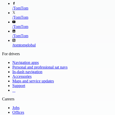
/
TomTom
/
TomTom
/
TomTom
/
TomTom
/
tomtomglobal
For drivers
Navigation apps
Personal and professional sat navs
In-dash navigation
Accessories
Maps and service updates
Support
​ ​ ​ ​
Careers
Jobs
Offices