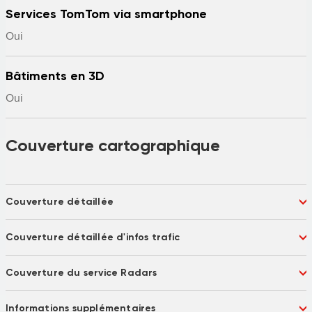
Services TomTom via smartphone
Oui
Bâtiments en 3D
Oui
Couverture cartographique
Couverture détaillée
Afrique du Sud
Albanie
Couverture détaillée d'infos trafic
Algérie 70 %
Allemagne
Andorre
Angola 42 %
Afrique du Sud
Allemagne
Antigua-et-Barbuda
Arabie saoudite
Couverture du service Radars
Andorre
Arabie saoudite
Australie 99 %
Autriche
Argentine
Australie
Argentine
Australie
Bahamas
Bahreïn
Autriche
Bahreïn
Informations supplémentaires