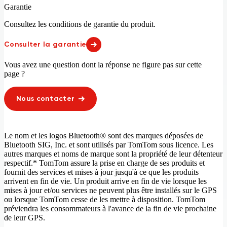
Monténégro
Mozambique 25 %
Garantie
Namibie 96 %
Nicaragua 94 %
Consultez les conditions de garantie du produit.
Niger 17 %
Nigeria 53 %
Norvège
Nouvelle-Zélande
Consulter la garantie
Oman
Ouganda 12 %
Panama
Paraguay
Vous avez une question dont la réponse ne figure pas sur cette
Pays-Bas
Philippines 78 %
page ?
Pologne
Porto Rico
Portugal
Pérou 79 %
Nous contacter
Qatar
Roumanie
Royaume-Uni
Rwanda 14 %
République centrafricaine 18 %
République de Macédoine
République dominicaine 32 %
République démocratique du
Le nom et les logos Bluetooth® sont des marques déposées de
Congo 29 %
Bluetooth SIG, Inc. et sont utilisés par TomTom sous licence. Les
République tchèque
République-Unie de Tanzanie 18 %
autres marques et noms de marque sont la propriété de leur détenteur
respectif.* TomTom assure la prise en charge de ses produits et
Réunion
Saint-Barthélemy
fournit des services et mises à jour jusqu'à ce que les produits
Saint-Christophe-et-Niévès 32 %
Saint-Eustache et Saba
arrivent en fin de vie. Un produit arrive en fin de vie lorsque les
Saint-Marin
Saint-Martin (partie française)
mises à jour et/ou services ne peuvent plus être installés sur le GPS
Sainte-Lucie
Salvador 94 %
ou lorsque TomTom cesse de les mettre à disposition. TomTom
Serbie
Seychelles
préviendra les consommateurs à l'avance de la fin de vie prochaine
Sierra Leone 56 %
Singapour
de leur GPS.