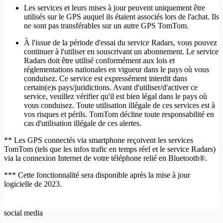
Slovaquie
Slovénie
Les services et leurs mises à jour peuvent uniquement être
Soudan du Sud
Suisse
utilisés sur le GPS auquel ils étaient associés lors de l'achat. Ils
Suriname 90 %
Suède
ne sont pas transférables sur un autre GPS TomTom.
Swaziland
São Tomé-et-Príncipe 56 %
À l'issue de la période d'essai du service Radars, vous pouvez
Sénégal 49 %
Taïwan
continuer à l'utiliser en souscrivant un abonnement. Le service
Tchad 11 %
Thaïlande
Radars doit être utilisé conformément aux lois et
Togo 23 %
Trinité-et-Tobago 2 %
réglementations nationales en vigueur dans le pays où vous
Tunisie 98 %
Turquie 99 %
conduisez. Ce service est expressément interdit dans
Ukraine
Uruguay 98 %
certain(e)s pays/juridictions. Avant d'utiliser/d'activer ce
Venezuela 53 %
Vermont
service, veuillez vérifier qu'il est bien légal dans le pays où
vous conduisez. Toute utilisation illégale de ces services est à
Vietnam
Yémen
vos risques et périls. TomTom décline toute responsabilité en
Zambie 40 %
Zimbabwe 60 %
cas d'utilisation illégale de ces alertes.
française
Égypte 96 %
Émirats arabes unis
Équateur 64 %
** Les GPS connectés via smartphone reçoivent les services
États-Unis
Éthiopie 3 %
TomTom (tels que les infos trafic en temps réel et le service Radars)
Îles Caïmans
Îles Féroé
via la connexion Internet de votre téléphone relié en Bluetooth®.
Îles Vierges (américaines)
*** Cette fonctionnalité sera disponible après la mise à jour
logicielle de 2023.
social media