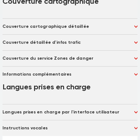
Couverture cartographique
Couverture cartographique détaillée
Albanie
Allemagne
Couverture détaillée d'infos trafic
Andorre
Autriche
Belgique
Bosnie-Herzégovine
Afrique du Sud
Allemagne
Bulgarie
Bélarus 73 %
Couverture du service Zones de danger
Andorre
Arabie saoudite
Chypre
Cité du Vatican
Argentine
Australie
Argentine
Australie
Croatie
Danemark
Autriche
Bahreïn
Informations complémentaires
Autriche
Belgique
Espagne
Estonie
Belgique
Brunei
Brésil
Bulgarie
Finlande
France
Le service Zones de danger est
Langues prises en charge
Brésil
Bulgarie
Canada
Chili
Fédération de Russie 97 %
Gibraltar
disponible en France.
Canada
Chili
Croatie
Danemark
Grèce
Hongrie
Cité du Vatican
Colombie
Espagne
Estonie
Irlande
Islande
Croatie
Danemark
Finlande
Grèce
Italie
Kosovo
Espagne
Langues prises en charge par l'interface utilisateur
Estonie
Hong Kong
Hongrie
Lettonie
Liechtenstein
Finlande
France
Indonésie
Irlande
Lituanie
Luxembourg
Allemand
Anglais (Afrique du Sud)
Gibraltar
Grèce
Italie
Instructions vocales
Lettonie
Malte
Moldavie
Anglais (Royaume-Uni)
Anglais (États-Unis)
Hong Kong
Hongrie
Lituanie
Luxembourg
Monaco
Monténégro
Bulgare
Catalan
Indonésie
Irlande
Afrikaans
Allemand