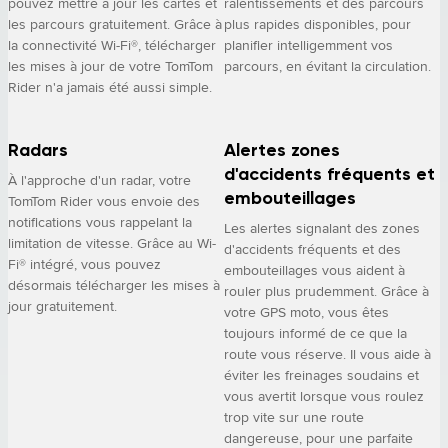
pouvez mettre à jour les cartes et
ralentissements et des parcours
les parcours gratuitement. Grâce à
plus rapides disponibles, pour
la connectivité Wi-Fi®, télécharger
planifier intelligemment vos
les mises à jour de votre TomTom
parcours, en évitant la circulation.
Rider n'a jamais été aussi simple.
Radars
Alertes zones
d'accidents fréquents et
À l'approche d'un radar, votre
embouteillages
TomTom Rider vous envoie des
notifications vous rappelant la
Les alertes signalant des zones
limitation de vitesse. Grâce au Wi-
d'accidents fréquents et des
Fi® intégré, vous pouvez
embouteillages vous aident à
désormais télécharger les mises à
rouler plus prudemment. Grâce à
jour gratuitement.
votre GPS moto, vous êtes
toujours informé de ce que la
route vous réserve. Il vous aide à
éviter les freinages soudains et
vous avertit lorsque vous roulez
trop vite sur une route
dangereuse, pour une parfaite