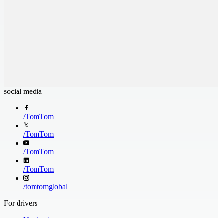
social media
Accessoires
/
TomTom
GPS
/
TomTom
Optimisez
votre GPS
/
TomTom
TomTom
avec des
/
TomTom
accessoires
durables :
/
tomtomglobal
chargeurs,
For drivers
câbles, cartes
SD, fixations,