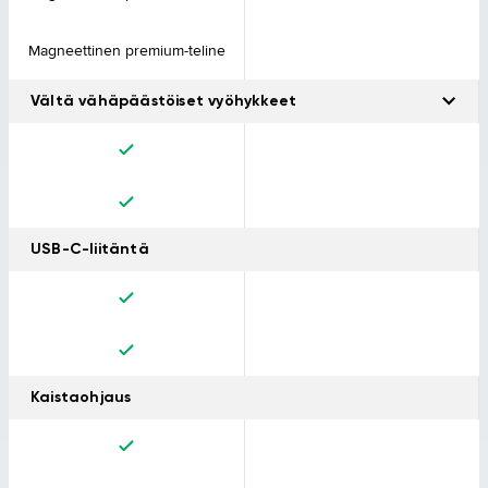
Magneettinen premium-teline
Vältä vähäpäästöiset vyöhykkeet
Saat varoitukset reitilläsi olevasta vähäpäästöisestä vyöhykkeestä.
USB-C-liitäntä
Kaistaohjaus