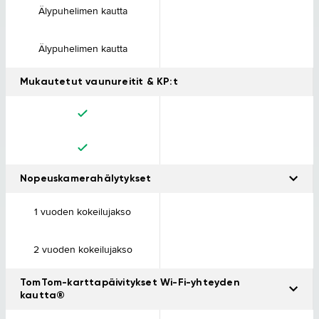
Älypuhelimen kautta
Älypuhelimen kautta
Mukautetut vaunureitit & KP:t
Nopeuskamerahälytykset
Saat varoituksia, kun lähestyt nopeuskameraa.
1 vuoden kokeilujakso
2 vuoden kokeilujakso
TomTom-karttapäivitykset Wi-Fi-yhteyden
kautta®
Saat uusimmat kartat ja ohjelmistot laitteeseesi Wi-Fi®-yhteydellä.