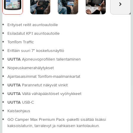
Erityiset reitit asuntoautoille
Esiladatut KP:t asuntoautoille
TomTom Traffic
Erittäin suuri 7" kosketusnäyttö
UUTTA
Ajoneuvoprofiilien tallentaminen
Nopeuskamerahälytykset
Ajantasaisimmat TomTom-maailmankartat
UUTTA
Parannetut näkyvät vinkit
UUTTA
Vältä vähäpäästöiset vyöhykkeet
UUTTA
USB-C
Kaistaohjaus
GO Camper Max Premium Pack -paketti sisältää lisäksi
kaksoislaturin, tarralevyt ja nahkaisen kantolaukun.