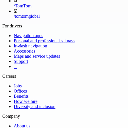
/
TomTom
/
tomtomglobal
For drivers
Navigation apps
Personal and professional sat navs
In-dash navigation
Accessories
Maps and service updates
Support
​ ​ ​ ​
Careers
Jobs
Offices
Benefits
How we hire
Diversity and inclusion
Company
About us