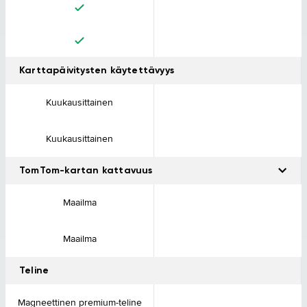
Et tarvitse tietokonetta.
Karttapäivitysten käytettävyys
Kuukausittainen
Kuukausittainen
TomTom-kartan kattavuus
Aja turvallisin mielin missä tahansa: palvelu kattaa yli 712 000
Maailma
tiekilometriä. Voit ajaa rennommin, kun tiedät paikalliset
nopeusrajoitukset missä tahansa ajatkin. Etsi sinua kiinnostavat
paikat.
Maailma
Teline
Magneettinen premium-teline