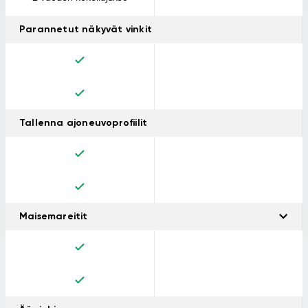
Parannetut näkyvät vinkit
Tallenna ajoneuvoprofiilit
Maisemareitit
Tämän reititysominaisuuden avulla voi tutustua ympäristöön ja
välttää tylsät suorat. Valitse reitin mutkaisuus ja mäkisyys, jos
sinulla ei ole kiire perille.