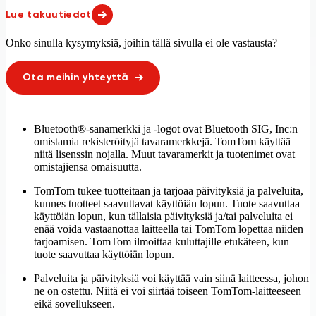
Montenegro
Mosambik 25 %
Lue takuutiedot
Namibia 96 %
Nicaragua 94 %
Niger 17 %
Nigeria 53 %
Onko sinulla kysymyksiä, joihin tällä sivulla ei ole vastausta?
Norja
Norsunluurannikko
Oman
Panama
Paraguay
Peru 79 %
Ota meihin yhteyttä
Portugali
Puerto Rico
Puola
Päiväntasaajan Guinea 20 %
Qatar
Ranska
Bluetooth®-sanamerkki ja -logot ovat Bluetooth SIG, Inc:n
Ranska
Romania
omistamia rekisteröityjä tavaramerkkejä. TomTom käyttää
Ruanda 14 %
Ruotsi
niitä lisenssin nojalla. Muut tavaramerkit ja tuotenimet ovat
Réunion
Saint Barthélemy
omistajiensa omaisuutta.
Saint Kitts ja Nevis 32 %
Saint Lucia
TomTom tukee tuotteitaan ja tarjoaa päivityksiä ja palveluita,
Saint-Martin (ranskankielinen osa)
Saksa
kunnes tuotteet saavuttavat käyttöiän lopun. Tuote saavuttaa
Sambia 40 %
San Marino
käyttöiän lopun, kun tällaisia päivityksiä ja/tai palveluita ei
Saudi Arabia
Senegal 49 %
enää voida vastaanottaa laitteella tai TomTom lopettaa niiden
Serbia
Seychellit
tarjoamisen. TomTom ilmoittaa kuluttajille etukäteen, kun
Sierra Leone 56 %
Singapore
tuote saavuttaa käyttöiän lopun.
Sint Eustatius ja Saba
Slovakia
Palveluita ja päivityksiä voi käyttää vain siinä laitteessa, johon
Slovenia
Suomi
ne on ostettu. Niitä ei voi siirtää toiseen TomTom-laitteeseen
Suriname 90 %
Sveitsi
eikä sovellukseen.
Swazimaa
São Tomé ja Príncipe 56 %