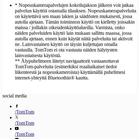
Taiwan
Tansanian yhdistynyt tasavalta 18
* Nopeuskamerapalvelujen kokeilujakson jälkeen voit jatkaa
palvelun käyttöä ostamalla tilauksen. Nopeuskamerapalveluita
%
on käytettävä sen maan lakien ja säädösten mukaisesti, jossa
Tanska
Thaimaa
autolla ajetaan. Tämän toiminnon käyttö on kielletty joissakin
Togo 23 %
Trinidad ja Tobago 2 %
maissa / joillakin oikeudenkäyttöalueilla. Varmista, onko
Tsad 11 %
Tunisia 98 %
näiden palveluiden käyttö lain mukaan sallittu maassa, jossa
Turkki 99 %
Tšekki
autolla ajetaan, ennen kuin käytät näitä palveluita tai aktivoit
Uganda 12 %
Ukraina
ne. Lainvastainen käyttö on täysin kuljettajan omalla
vastuulla. TomTom ei ota vastuuta näiden hälytysten
United States
Unkari
lainvastaisesta käytöstä.
Uruguay 98 %
Uusi-Seelanti
** Älypuhelimeen liitetyt navigaattorit vastaanottavat
Valko-Venäjä 73 %
Vatikaani
TomTom-palveluita (esimerkiksi reaaliaikaiset tiedot
Venezuela 53 %
Venäjä 97 %
liikenteestä ja nopeuskameroista) käyttämällä puhelimesi
Vermont
Vietnam
internet-yhteyttä Bluetoothin® kautta.
Viro
Yhdistyneet Arabiemiraatit
Yhdistynyt kuningaskunta
Yhdysvaltain Neitsytsaaret
social media
Zimbabwe 60 %
/
TomTom
/
TomTom
/
TomTom