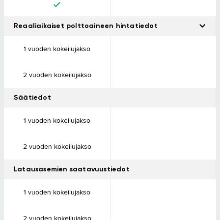
Reaaliaikaiset polttoaineen hintatiedot
Tarkista reittisi varrella olevien huoltoasemien reaaliaikaiset
1 vuoden kokeilujakso
polttoainehinnat. Vertaile helposti ja löydä paras vaihtoehto.
2 vuoden kokeilujakso
Säätiedot
1 vuoden kokeilujakso
2 vuoden kokeilujakso
Latausasemien saatavuustiedot
1 vuoden kokeilujakso
2 vuoden kokeilujakso