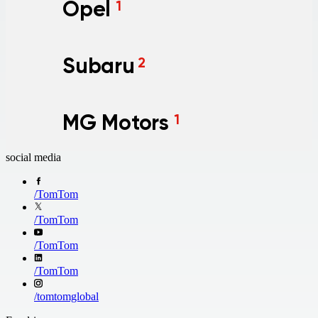
Opel
1
Subaru
2
MG Motors
1
social media
/
TomTom
/
TomTom
/
TomTom
/
TomTom
/
tomtomglobal