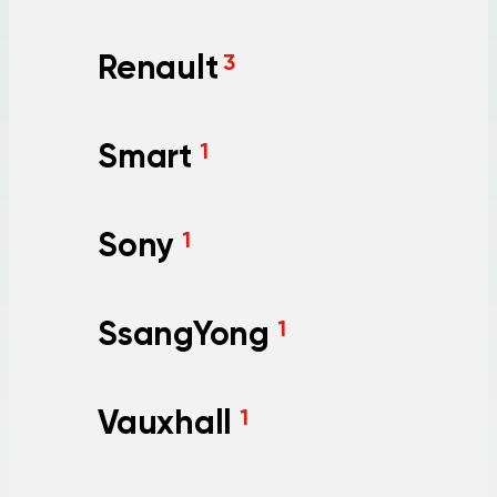
Renault
3
Smart
1
Sony
1
SsangYong
1
Vauxhall
1