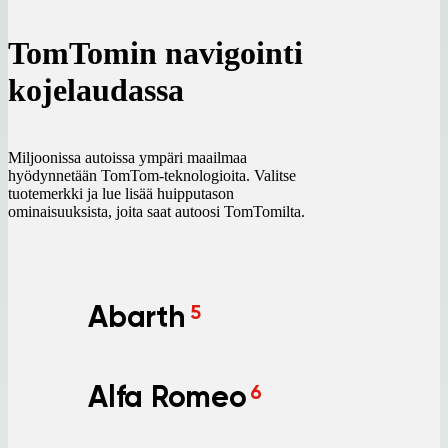
TomTomin navigointi
kojelaudassa
Miljoonissa autoissa ympäri maailmaa
hyödynnetään TomTom-teknologioita. Valitse
tuotemerkki ja lue lisää huipputason
ominaisuuksista, joita saat autoosi TomTomilta.
Abarth
5
Alfa Romeo
6