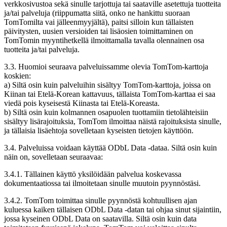
verkkosivustoa sekä sinulle tarjottuja tai saataville asetettuja tuotteita
ja/tai palveluja (riippumatta siitä, onko ne hankittu suoraan
TomTomilta vai jälleenmyyjältä), paitsi silloin kun tällaisten
päivitysten, uusien versioiden tai lisäosien toimittaminen on
TomTomin myyntihetkellä ilmoittamalla tavalla olennainen osa
tuotteita ja/tai palveluja.
3.3. Huomioi seuraava palveluissamme olevia TomTom-karttoja
koskien:
a) Siltä osin kuin palveluihin sisältyy TomTom-karttoja, joissa on
Kiinan tai Etelä-Korean kattavuus, tällaista TomTom-karttaa ei saa
viedä pois kyseisestä Kiinasta tai Etelä-Koreasta.
b) Siltä osin kuin kolmannen osapuolen tuottamiin tietolähteisiin
sisältyy lisärajoituksia, TomTom ilmoittaa näistä rajoituksista sinulle,
ja tällaisia lisäehtoja sovelletaan kyseisten tietojen käyttöön.
3.4. Palveluissa voidaan käyttää ODbL Data -dataa. Siltä osin kuin
näin on, sovelletaan seuraavaa:
3.4.1. Tällainen käyttö yksilöidään palvelua koskevassa
dokumentaatiossa tai ilmoitetaan sinulle muutoin pyynnöstäsi.
3.4.2. TomTom toimittaa sinulle pyynnöstä kohtuullisen ajan
kuluessa kaiken tällaisen ODbL Data -datan tai ohjaa sinut sijaintiin,
jossa kyseinen ODbL Data on saatavilla. Siltä osin kuin data