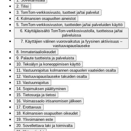
1
.
Soveltamisala
2
.
Tilisi
3
.
TomTom-verkkosivusto, tuotteet ja/tai palvelut
4
.
Kolmansien osapuolten aineistot
5
.
TomTom-verkkosivuston, tuotteiden ja/tai palveluiden käyttö
6
.
Käyttäjäsisältö TomTom-verkkosivustolla, tuotteissa ja/tai
palveluissa
7
.
Käyttäjien välinen vuorovaikutus ja fyysinen aktiivisuus –
vastuuvapauslauseke
8
.
Immateriaalioikeudet
9
.
Palaute tuotteista ja palveluista
10
.
Tekoälyn ja koneoppimisen käyttö
11
.
Vastuunrajoitus kolmannen osapuolen vaateiden osalta
12
.
Vastuuvapauslauseke takuiden osalta
13
.
Vastuunrajoitus
14
.
Sopimuksen päättyminen
15
.
Tietosuoja ja tietosi
16
.
Voimassaolo irtisanomisen jälkeen
17
.
Erottavuus
18
.
Kolmansien osapuolten oikeudet
19
.
Ylivoimainen este
20
.
Sovellettava laki ja toimivalta