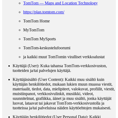
TomTom — Maps and Location Technology
https://plan.tomtom.com/
TomTom Home
MyTomTom
TomTom MySports
TomTom-keskustelufoorumi
ja kaikki muut TomTomin viralliset verkkoalustat
Käyttäjä (User)
: Kuka tahansa TomTom-verkkosivuston,
tuotteiden ja/tai palvelujen käyttäjä.
Käyttäjäsisältö (User Content)
: Kaikki muu sisältö kuin
käyttäjän henkilötiedot, mukaan lukien muun muassa viestit,
materiaalit, tiedot, data, mielipiteet, valokuvat, profiilit, viestit,
muistiinpanot, verkkosivulinkit, musiikki, videot,
suunnitelmat, grafiikka, äänet ja muu sisältö, jonka käyttäjät
luovat, lataavat tai jakavat TomTom-verkkosivustolla ja
tuotteissa ja/tai palveluissa näiden käyttöehtojen mukaisesti.
Käyttäjän henkilötiedot (User Personal Data)
: Kaikki