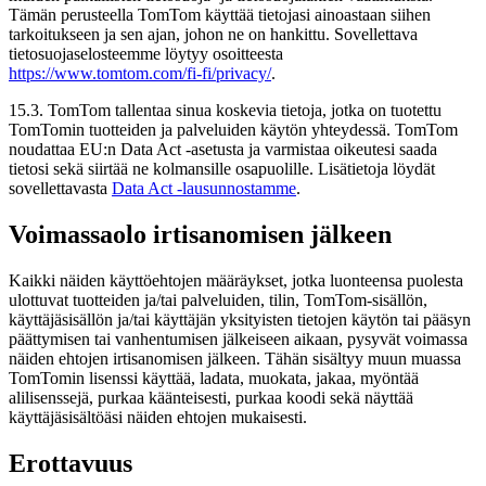
Tämän perusteella TomTom käyttää tietojasi ainoastaan siihen
tarkoitukseen ja sen ajan, johon ne on hankittu. Sovellettava
tietosuojaselosteemme löytyy osoitteesta
https://www.tomtom.com/fi-fi/privacy/
.
15.3. TomTom tallentaa sinua koskevia tietoja, jotka on tuotettu
TomTomin tuotteiden ja palveluiden käytön yhteydessä. TomTom
noudattaa EU:n Data Act -asetusta ja varmistaa oikeutesi saada
tietosi sekä siirtää ne kolmansille osapuolille. Lisätietoja löydät
sovellettavasta
Data Act -lausunnostamme
.
Voimassaolo irtisanomisen jälkeen
Kaikki näiden käyttöehtojen määräykset, jotka luonteensa puolesta
ulottuvat tuotteiden ja/tai palveluiden, tilin, TomTom-sisällön,
käyttäjäsisällön ja/tai käyttäjän yksityisten tietojen käytön tai pääsyn
päättymisen tai vanhentumisen jälkeiseen aikaan, pysyvät voimassa
näiden ehtojen irtisanomisen jälkeen. Tähän sisältyy muun muassa
TomTomin lisenssi käyttää, ladata, muokata, jakaa, myöntää
alilisenssejä, purkaa käänteisesti, purkaa koodi sekä näyttää
käyttäjäsisältöäsi näiden ehtojen mukaisesti.
Erottavuus