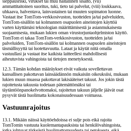
sieppausriski, virukset tai muu haitallinen sisältö, (vii)
ammattitaitoinen suoritus, tuki, tieto tai palvelut, (viii) loukkaava,
uhkaava, halventava, lainvastainen tai muuten sopimaton luonne.
Vastaat itse TomTom-verkkosivuston, tuotteiden ja/tai palveluiden,
TomTom-sisällön tai kolmannen osapuolen aineistojen käyttöä
varten käyttämäsi teknologian määrittämisestä ja asianmukaisesta
suojaamisesta, mukaan lukien oman virustorjuntaohjelmiston käyttö.
TomTom ei takaa TomTom-verkkosivuston, tuotteiden ja/tai
palveluiden, TomTom-sisällön tai kolmannen osapuolen aineistojen
täsmällisyyttä tai luotettavuutta. Lataat ja käytät niitä omalla
vastuullasi ja vastaat itse kaikista laitteellesi mahdollisesti
aiheutuvista vahingoista tai tietojen menetyksestä.
12.3. Tämän kohdan määräykset eivät vaikuta sovellettavan
kansallisen pakottavan lainsäädännön mukaisiin oikeuksiisi, mukaan
lukien muun muassa pakottavat lakisääteiset takuut. Jos jokin tästä
rajoitetusta takuusta todetaan pätemättömäksi tai
täytäntöönpanokelvottomaksi, rajoitetun takuun jäljelle jäävät osat
pysyvät tästä huolimatta kokonaisuudessaan voimassa.
Vastuunrajoitus
13.1. Mikään näissä käyttöehdoissa ei sulje pois eikä rajoita
TomTomin vastuuta kuolemantapauksista tai henkilövahingoista,
jotka johtuvat törkeästä huolimattomuudesta tai petoksesta, eikä