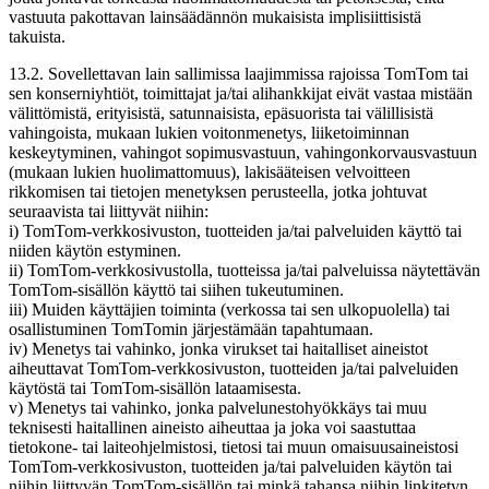
vastuuta pakottavan lainsäädännön mukaisista implisiittisistä
takuista.
13.2. Sovellettavan lain sallimissa laajimmissa rajoissa TomTom tai
sen konserniyhtiöt, toimittajat ja/tai alihankkijat eivät vastaa mistään
välittömistä, erityisistä, satunnaisista, epäsuorista tai välillisistä
vahingoista, mukaan lukien voitonmenetys, liiketoiminnan
keskeytyminen, vahingot sopimusvastuun, vahingonkorvausvastuun
(mukaan lukien huolimattomuus), lakisääteisen velvoitteen
rikkomisen tai tietojen menetyksen perusteella, jotka johtuvat
seuraavista tai liittyvät niihin:
i) TomTom-verkkosivuston, tuotteiden ja/tai palveluiden käyttö tai
niiden käytön estyminen.
ii) TomTom-verkkosivustolla, tuotteissa ja/tai palveluissa näytettävän
TomTom-sisällön käyttö tai siihen tukeutuminen.
iii) Muiden käyttäjien toiminta (verkossa tai sen ulkopuolella) tai
osallistuminen TomTomin järjestämään tapahtumaan.
iv) Menetys tai vahinko, jonka virukset tai haitalliset aineistot
aiheuttavat TomTom-verkkosivuston, tuotteiden ja/tai palveluiden
käytöstä tai TomTom-sisällön lataamisesta.
v) Menetys tai vahinko, jonka palvelunestohyökkäys tai muu
teknisesti haitallinen aineisto aiheuttaa ja joka voi saastuttaa
tietokone- tai laiteohjelmistosi, tietosi tai muun omaisuusaineistosi
TomTom-verkkosivuston, tuotteiden ja/tai palveluiden käytön tai
niihin liittyvän TomTom-sisällön tai minkä tahansa niihin linkitetyn