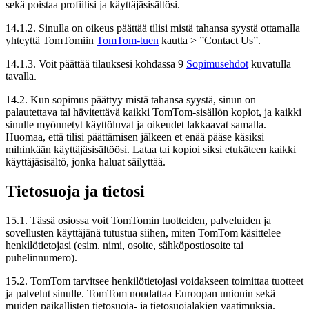
sekä poistaa profiilisi ja käyttäjäsisältösi.
14.1.2. Sinulla on oikeus päättää tilisi mistä tahansa syystä ottamalla
yhteyttä TomTomiin
TomTom-tuen
kautta > ”Contact Us”.
14.1.3. Voit päättää tilauksesi kohdassa 9
Sopimusehdot
kuvatulla
tavalla.
14.2. Kun sopimus päättyy mistä tahansa syystä, sinun on
palautettava tai hävitettävä kaikki TomTom-sisällön kopiot, ja kaikki
sinulle myönnetyt käyttöluvat ja oikeudet lakkaavat samalla.
Huomaa, että tilisi päättämisen jälkeen et enää pääse käsiksi
mihinkään käyttäjäsisältöösi. Lataa tai kopioi siksi etukäteen kaikki
käyttäjäsisältö, jonka haluat säilyttää.
Tietosuoja ja tietosi
15.1. Tässä osiossa voit TomTomin tuotteiden, palveluiden ja
sovellusten käyttäjänä tutustua siihen, miten TomTom käsittelee
henkilötietojasi (esim. nimi, osoite, sähköpostiosoite tai
puhelinnumero).
15.2. TomTom tarvitsee henkilötietojasi voidakseen toimittaa tuotteet
ja palvelut sinulle. TomTom noudattaa Euroopan unionin sekä
muiden paikallisten tietosuoja- ja tietosuojalakien vaatimuksia.