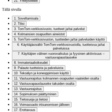
21
.
Yhteystiedot
Tällä sivulla
1
.
Soveltamisala
2
.
Tilisi
3
.
TomTom-verkkosivusto, tuotteet ja/tai palvelut
4
.
Kolmansien osapuolten aineistot
5
.
TomTom-verkkosivuston, tuotteiden ja/tai palveluiden käyttö
6
.
Käyttäjäsisältö TomTom-verkkosivustolla, tuotteissa ja/tai
palveluissa
7
.
Käyttäjien välinen vuorovaikutus ja fyysinen aktiivisuus –
vastuuvapauslauseke
8
.
Immateriaalioikeudet
9
.
Palaute tuotteista ja palveluista
10
.
Tekoälyn ja koneoppimisen käyttö
11
.
Vastuunrajoitus kolmannen osapuolen vaateiden osalta
12
.
Vastuuvapauslauseke takuiden osalta
13
.
Vastuunrajoitus
14
.
Sopimuksen päättyminen
15
.
Tietosuoja ja tietosi
16
.
Voimassaolo irtisanomisen jälkeen
17
.
Erottavuus