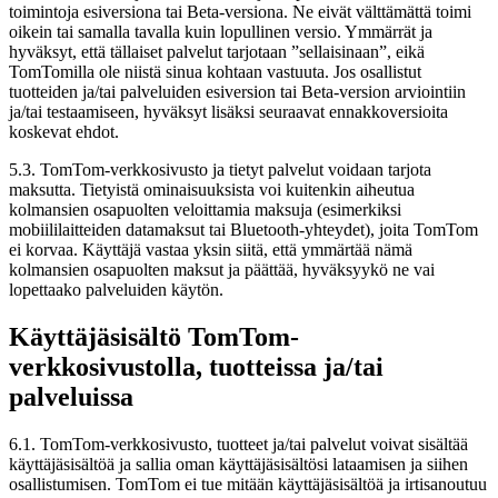
toimintoja esiversiona tai Beta-versiona. Ne eivät välttämättä toimi
oikein tai samalla tavalla kuin lopullinen versio. Ymmärrät ja
hyväksyt, että tällaiset palvelut tarjotaan ”sellaisinaan”, eikä
TomTomilla ole niistä sinua kohtaan vastuuta. Jos osallistut
tuotteiden ja/tai palveluiden esiversion tai Beta-version arviointiin
ja/tai testaamiseen, hyväksyt lisäksi seuraavat ennakkoversioita
koskevat ehdot.
5.3. TomTom-verkkosivusto ja tietyt palvelut voidaan tarjota
maksutta. Tietyistä ominaisuuksista voi kuitenkin aiheutua
kolmansien osapuolten veloittamia maksuja (esimerkiksi
mobiililaitteiden datamaksut tai Bluetooth-yhteydet), joita TomTom
ei korvaa. Käyttäjä vastaa yksin siitä, että ymmärtää nämä
kolmansien osapuolten maksut ja päättää, hyväksyykö ne vai
lopettaako palveluiden käytön.
Käyttäjäsisältö TomTom-
verkkosivustolla, tuotteissa ja/tai
palveluissa
6.1. TomTom-verkkosivusto, tuotteet ja/tai palvelut voivat sisältää
käyttäjäsisältöä ja sallia oman käyttäjäsisältösi lataamisen ja siihen
osallistumisen. TomTom ei tue mitään käyttäjäsisältöä ja irtisanoutuu