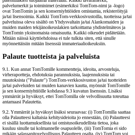
patenttilakien suojaama materiaali. Kaikki tavaramerkit,
palvelumerkit ja toiminimet (esimerkiksi TomTom-nimi ja -logo)
ovat TomTomin ja sen konserniyhtiöiden omistamia, rekisteröityjä
ja/tai lisensoimia. Kaikki TomTom-verkkosivustoilla, tuotteissa ja/tai
palveluissa oleva sisältö on Yhdysvaltain ja/tai Alankomaiden ja
muiden maiden tekijänoikeuslakien tarkoittama yhdistelmäteos ja
TomTomin yksinomaista omaisuutta. Kaikki oikeudet pidätetään.
Mitään näissä käyttöehdoissa ei tule tulkita siten, että sinulle
myönnettäisiin mitään lisenssiä immateriaalioikeuksiin.
Palaute tuotteista ja palveluista
9.1. Kun annat TomTomille kommentteja, ideoita, arvosteluja,
virheraportteja, ehdotuksia parannuksista, laajennuksista tai
muutoksista ("Palaute") TomTom-verkkosivuston ja/tai tuotteiden
ja/tai palveluiden tai muiden kanavien kautta, myönnät TomTomille
ja sen konserniyhtiöille kohdassa 9.3 kuvatun lisenssin. Lisäksi
ymmärrät ja hyväksyt, ettei TomTomilla ole velvollisuutta toteuttaa
antamaasi Palautetta.
9.2. Ymmärrät ja hyväksyt lisäksi seuraavaa: (i) TomTomilla saattaa
olla Palautteesi kaltaisia kehitysideioita jo ennestään, (ii) Palautteesi
ei sisällä luottamuksellista tai omistusoikeudellista tietoa, joka
kuuluu sinulle tai kolmannelle osapuolelle, (iii) TomTomia ei sido
mikään salassapitovelvollisuus Palautteen osalta, (iv) TomTom voi