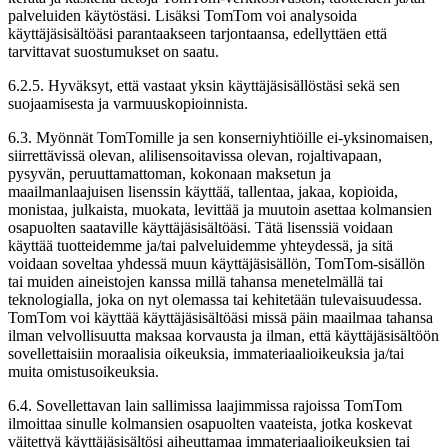
palveluiden käytöstäsi. Lisäksi TomTom voi analysoida
käyttäjäsisältöäsi parantaakseen tarjontaansa, edellyttäen että
tarvittavat suostumukset on saatu.
6.2.5. Hyväksyt, että vastaat yksin käyttäjäsisällöstäsi sekä sen
suojaamisesta ja varmuuskopioinnista.
6.3. Myönnät TomTomille ja sen konserniyhtiöille ei-yksinomaisen,
siirrettävissä olevan, alilisensoitavissa olevan, rojaltivapaan,
pysyvän, peruuttamattoman, kokonaan maksetun ja
maailmanlaajuisen lisenssin käyttää, tallentaa, jakaa, kopioida,
monistaa, julkaista, muokata, levittää ja muutoin asettaa kolmansien
osapuolten saataville käyttäjäsisältöäsi. Tätä lisenssiä voidaan
käyttää tuotteidemme ja/tai palveluidemme yhteydessä, ja sitä
voidaan soveltaa yhdessä muun käyttäjäsisällön, TomTom-sisällön
tai muiden aineistojen kanssa millä tahansa menetelmällä tai
teknologialla, joka on nyt olemassa tai kehitetään tulevaisuudessa.
TomTom voi käyttää käyttäjäsisältöäsi missä päin maailmaa tahansa
ilman velvollisuutta maksaa korvausta ja ilman, että käyttäjäsisältöön
sovellettaisiin moraalisia oikeuksia, immateriaalioikeuksia ja/tai
muita omistusoikeuksia.
6.4. Sovellettavan lain sallimissa laajimmissa rajoissa TomTom
ilmoittaa sinulle kolmansien osapuolten vaateista, jotka koskevat
väitettyä käyttäjäsisältösi aiheuttamaa immateriaalioikeuksien tai