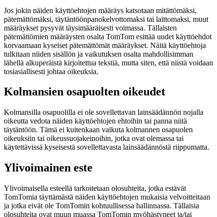
Jos jokin näiden käyttöehtojen määräys katsotaan mitättömäksi,
pätemättömäksi, täytäntöönpanokelvottomaksi tai laittomaksi, muut
määräykset pysyvät täysimääräisesti voimassa. Tällaisten
pätemättömien määräysten osalta TomTom esittää uudet käyttöehdot
korvaamaan kyseiset pätemättömät määräykset. Näitä käyttöehtoja
tulkitaan niiden sisällön ja vaikutuksen osalta mahdollisimman
lähellä alkuperäistä kirjoitettua tekstiä, mutta siten, että niistä voidaan
tosiasiallisesti johtaa oikeuksia.
Kolmansien osapuolten oikeudet
Kolmansilla osapuolilla ei ole sovellettavan lainsäädännön nojalla
oikeutta vedota näiden käyttöehtojen ehtoihin tai panna niitä
täytäntöön. Tämä ei kuitenkaan vaikuta kolmannen osapuolen
oikeuksiin tai oikeussuojakeinoihin, jotka ovat olemassa tai
käytettävissä kyseisestä sovellettavasta lainsäädännöstä riippumatta.
Ylivoimainen este
Ylivoimaisella esteellä tarkoitetaan olosuhteita, jotka estävät
TomTomia täyttämästä näiden käyttöehtojen mukaisia velvoitteitaan
ja jotka eivät ole TomTomin kohtuullisessa hallinnassa. Tällaisia
olosuhteita ovat muun muassa TomTomin myöhästyneet ja/tai