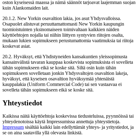
oston kyseisessä maassa ja nämä säännöt tarjoavat laajemman suojan
kuin Alankomaiden lait.
20.1.2. New Yorkin osavaltion lakia, jos asut Yhdysvalloissa.
Osapuolet alistuvat peruuttamattomasti New Yorkin kaupungin
tuomioistuinten yksinomaiseen toimivaltaan kaikkien näiden
käyttöehtojen nojalla tai niihin liittyen syntyvien riitojen osalta,
mukaan lukien sopimukseen perustumattomia vaatimuksia tai riitoja
koskevat asiat.
20.2. Hyväksyt, että Yhdistyneiden kansakuntien yleissopimusta
kansainvälistä tavaran kauppaa koskevista sopimuksista ei sovelleta
tähän sopimukseen eikä se koske sitä. Siltä osin kuin tähän
sopimukseen sovelletaan jonkin Yhdysvaltojen osavaltion lakeja,
hyväksyt, että kyseisen osavaltion hyväksymää yhtenäistä
kauppalakia (Uniform Commercial Code) tai sen vastaavaa ei
sovelleta tähän sopimukseen eikä se koske sitä.
Yhteystiedot
Kaikissa näitä käyttöehtoja koskevissa tiedusteluissa, pyynnöissä tai
yhteydenotoissa käytä Impressumissa annettuja yhteystietoja.
Impressum
sisältää kaikki lain edellyttämät yhteys- ja yritystiedot, ja
se on aina saatavilla yllä olevasta linkistä.