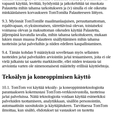
vapaasti käyttää, levittää, hyödyntää ja jatkokehittää tai muokata
Palautetta mihin tahansa tarkoitukseen ja (v) sinulla ei ole oikeutta
minkäänlaiseen korvaukseen TomTomilta Palautteeseen liittyen.
9.3. Myönnät TomTomille maailmanlaajuisen, peruuttamattoman,
rojaltivapaan, ei-yksinomaisen, siirrettävissä olevan, toistaiseksi
voimassa olevan ja maksuttoman oikeuden käyttää Palautetta,
jäljempänä kuvatulla tavalla, mihin tahansa tarkoitukseen, mukaan
lukien muun muassa Palautteen sisällyttäminen mihin tahansa
tuotteisiin ja/tai palveluihin ja niiden edelleen kaupallistaminen.
9.4. Tämän kohdan 9 määräyksiä sovelletaan myös sellaisten
tuotteiden ja/tai palveluiden arviointiin ja/tai testaamiseen, joita ei ole
vielä julkaistu tai saatettu markkinoille, ellei niiden testausta tai
arviointia varten ole nimenomaisesti määritelty erillisiä käyttöehtoja.
Tekoälyn ja koneoppimisen käyttö
10.1. TomTom voi käyttää tekoäly- ja koneoppimisteknologioita
parantaakseen kokemustasi TomTom-verkkosivustolla, tuotteissa
ja/tai palveluissa. Näitä teknologioita voidaan käyttää esimerkiksi
palveluiden tuottamiseen, analytiikkaan, sisällön personointiin,
automaattisiin suosituksiin ja käyttäjätukeen. Tarvittaessa TomTom
ilmoittaa, kun sisältö, ehdotukset tai vastaukset on tuotettu