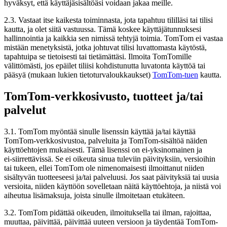
hyväksyt, että käyttäjäsisältöäsi voidaan jakaa meille.
2.3. Vastaat itse kaikesta toiminnasta, jota tapahtuu tililläsi tai tilisi
kautta, ja olet siitä vastuussa. Tämä koskee käyttäjätunnuksesi
hallinnointia ja kaikkia sen nimissä tehtyjä toimia. TomTom ei vastaa
mistään menetyksistä, jotka johtuvat tilisi luvattomasta käytöstä,
tapahtuipa se tietoisesti tai tietämättäsi. Ilmoita TomTomille
välittömästi, jos epäilet tiliisi kohdistunutta luvatonta käyttöä tai
pääsyä (mukaan lukien tietoturvaloukkaukset)
TomTom-tuen
kautta.
TomTom-verkkosivusto, tuotteet ja/tai
palvelut
3.1. TomTom myöntää sinulle lisenssin käyttää ja/tai käyttää
TomTom-verkkosivustoa, palveluita ja TomTom-sisältöä näiden
käyttöehtojen mukaisesti. Tämä lisenssi on ei‑yksinomainen ja
ei‑siirrettävissä. Se ei oikeuta sinua tuleviin päivityksiin, versioihin
tai tukeen, ellei TomTom ole nimenomaisesti ilmoittanut niiden
sisältyvän tuotteeseesi ja/tai palveluusi. Jos saat päivityksiä tai uusia
versioita, niiden käyttöön sovelletaan näitä käyttöehtoja, ja niistä voi
aiheutua lisämaksuja, joista sinulle ilmoitetaan etukäteen.
3.2. TomTom pidättää oikeuden, ilmoituksella tai ilman, rajoittaa,
muuttaa, päivittää, päivittää uuteen versioon ja täydentää TomTom-