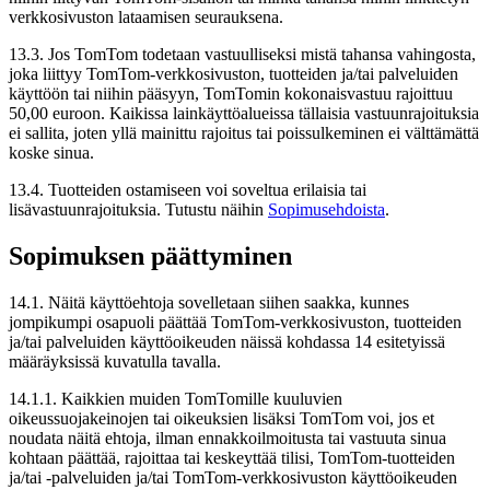
verkkosivuston lataamisen seurauksena.
13.3. Jos TomTom todetaan vastuulliseksi mistä tahansa vahingosta,
joka liittyy TomTom-verkkosivuston, tuotteiden ja/tai palveluiden
käyttöön tai niihin pääsyyn, TomTomin kokonaisvastuu rajoittuu
50,00 euroon. Kaikissa lainkäyttöalueissa tällaisia vastuunrajoituksia
ei sallita, joten yllä mainittu rajoitus tai poissulkeminen ei välttämättä
koske sinua.
13.4. Tuotteiden ostamiseen voi soveltua erilaisia tai
lisävastuunrajoituksia. Tutustu näihin
Sopimusehdoista
.
Sopimuksen päättyminen
14.1. Näitä käyttöehtoja sovelletaan siihen saakka, kunnes
jompikumpi osapuoli päättää TomTom-verkkosivuston, tuotteiden
ja/tai palveluiden käyttöoikeuden näissä kohdassa 14 esitetyissä
määräyksissä kuvatulla tavalla.
14.1.1. Kaikkien muiden TomTomille kuuluvien
oikeussuojakeinojen tai oikeuksien lisäksi TomTom voi, jos et
noudata näitä ehtoja, ilman ennakkoilmoitusta tai vastuuta sinua
kohtaan päättää, rajoittaa tai keskeyttää tilisi, TomTom-tuotteiden
ja/tai -palveluiden ja/tai TomTom-verkkosivuston käyttöoikeuden