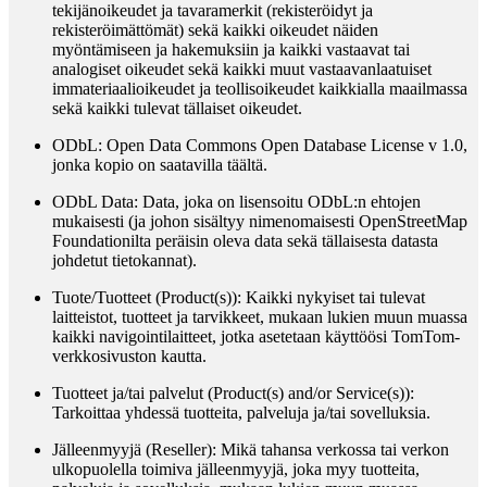
tekijänoikeudet ja tavaramerkit (rekisteröidyt ja
rekisteröimättömät) sekä kaikki oikeudet näiden
myöntämiseen ja hakemuksiin ja kaikki vastaavat tai
analogiset oikeudet sekä kaikki muut vastaavanlaatuiset
immateriaalioikeudet ja teollisoikeudet kaikkialla maailmassa
sekä kaikki tulevat tällaiset oikeudet.
ODbL
: Open Data Commons Open Database License v 1.0,
jonka kopio on saatavilla täältä.
ODbL Data
: Data, joka on lisensoitu ODbL:n ehtojen
mukaisesti (ja johon sisältyy nimenomaisesti OpenStreetMap
Foundationilta peräisin oleva data sekä tällaisesta datasta
johdetut tietokannat).
Tuote/Tuotteet (Product(s))
: Kaikki nykyiset tai tulevat
laitteistot, tuotteet ja tarvikkeet, mukaan lukien muun muassa
kaikki navigointilaitteet, jotka asetetaan käyttöösi TomTom-
verkkosivuston kautta.
Tuotteet ja/tai palvelut (Product(s) and/or Service(s))
:
Tarkoittaa yhdessä tuotteita, palveluja ja/tai sovelluksia.
Jälleenmyyjä (Reseller)
: Mikä tahansa verkossa tai verkon
ulkopuolella toimiva jälleenmyyjä, joka myy tuotteita,