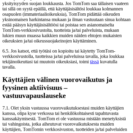
yksityisyyden suojan loukkausta. Jos TomTom saa tällaisen vaateen
tai sillä on syytä epäillä, että käyttäjäsisältösi loukkaa kolmannen
osapuolen (immateriaalioikeuksia), TomTom pidättää oikeuden
yksinomaisen harkintansa mukaan ja ilman vastuutaan sinua kohtaan
estää pääsyn käyttäjäsisältöösi tai poistaa sen asianomaiselta
TomTom-verkkosivustolta, tuotteista ja/tai palveluista, mukaan
lukien muun muassa kaikkien muiden näiden ehtojen mukaisten
oikeuksien ja/tai oikeussuojakeinojen käyttäminen.
6.5. Jos katsot, että työtäsi on kopioitu tai käytetty TomTom-
verkkosivustolla, tuotteissa ja/tai palveluissa tavalla, joka loukkaa
tekijänoikeuttasi tai muutoin oikeuksiasi, toimi
tässä
kuvatulla
tavalla.
Käyttäjien välinen vuorovaikutus ja
fyysinen aktiivisuus –
vastuuvapauslauseke
7.1. Olet yksin vastuussa vuorovaikutuksestasi muiden käyttäjien
kanssa, olipa kyse verkossa tai henkilökohtaisesti tapahtuvasta
kanssakäymisestä. TomTom ei ole vastuussa mistään menetyksistä
tai vahingoista, jotka aiheutuvat vuorovaikutuksesta muiden
käyttäjien, TomTomin verkkosivuston, tuotteiden ja/tai palveluiden