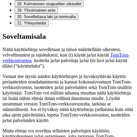
18
.
Kolmansien osapuolten oikeudet
19
.
Ylivoimainen este
20
.
Sovellettava laki ja toimivalta
21
.
Yhteystiedot
Soveltamisala
Näitä käyttöehtoja sovelletaan ja niissä määritellään oikeutesi,
velvollisuutesi ja rajoituksesi, kun (i) käytät ja/tai käytät
TomTom-
verkkosivustoa
, tuotteita ja/tai palveluja ja/tai (ii) luot ja/tai käytät
tiliäsi (“käyttöehdot”).
Vastaat itse täysin näiden käyttöehtojen ja hyväksyttävän käytön
periaatteiden noudattamisesta ja kannat kokonaisvastuun TomTom-
verkkosivuston, tuotteiden ja/tai palveluiden sekä TomTom-sisällön
käytöstäsi. TomTom voi milloin tahansa muuttaa näitä käyttöehtoja
tai lisätä niihin ehtoja ilman erillistä ilmoitusta sinulle. Löydät
uusimman version TomTom-verkkosivustolta, tarkista se
säännöllisesti. Jos et hyväksy näitä käyttöehtoja (sellaisina kuin niitä
aika ajoin päivitetään), lopeta TomTom-verkkosivuston, tuotteiden
ja/tai palveluiden käyttö.
Muita ehtoja voi soveltua sellaisten palvelujen käyttöön,
käyttöoikeuteen ja/tai ostamiseen, joita tarjotaan TomTom-