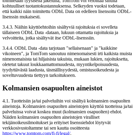
toimitetaan fyysisenä jakeluna, TomTom voi veloittaa sinulta
kohtuulliset tuotantokustannuksensa. Selkeyden vuoksi todetaan,
että kaikki näin toimitettu ODbL Data on edelleen lisensoitu ODbL-
lisenssin mukaisesti.
3.4.3. Näihin käyttöehtoihin sisältyviä rajoituksia ei sovelleta
tällaiseen ODbL Data -dataan, lukuun ottamatta rajoituksia ja
velvoitteita, jotka sisältyvät itse ODbL-lisenssiin.
3.4.4. ODbL Data -data tarjotaan "sellaisenaan" ja "kaikkine
vikoineen", ja TomTom sanoutuu nimenomaisesti irti kaikista muista
nimenomaisista tai hiljaisista takuista, mukaan lukien, rajoituksetta,
oletetut takuut loukkaamattomuudesta, myyntikelpoisuudesta,
tyydyttävästä laadusta, täsmällisyydestä, omistusoikeudesta ja
soveltuvuudesta tiettyyn tarkoitukseen.
Kolmansien osapuolten aineistot
4.1. Tuotteisiin ja/tai palveluihin voi sisältyä kolmansien osapuolten
aineistoja. Kolmansien osapuolten aineistojen käyttöä tuotteissa ja/tai
palveluissa voivat koskea muut (kolmansien osapuolten) ehdot.
Näiden kolmansien osapuolten aineistojen viralliset
tekijänoikeusilmoitukset ja erityiset lisenssiehdot löytyvät
verkkosivustoltamme tai sen kautta osoitteesta
https://www.tomtom.com/fi-fi/legal/
.