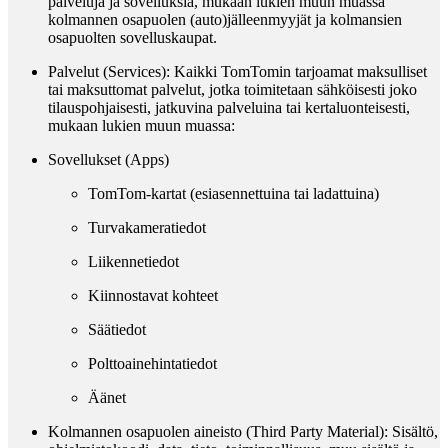
palveluja ja sovelluksia, mukaan lukien muun muassa
kolmannen osapuolen (auto)jälleenmyyjät ja kolmansien
osapuolten sovelluskaupat.
Palvelut (Services)
: Kaikki TomTomin tarjoamat maksulliset
tai maksuttomat palvelut, jotka toimitetaan sähköisesti joko
tilauspohjaisesti, jatkuvina palveluina tai kertaluonteisesti,
mukaan lukien muun muassa:
Sovellukset (Apps)
TomTom-kartat (esiasennettuina tai ladattuina)
Turvakameratiedot
Liikennetiedot
Kiinnostavat kohteet
Säätiedot
Polttoainehintatiedot
Äänet
Kolmannen osapuolen aineisto (Third Party Material)
: Sisältö,