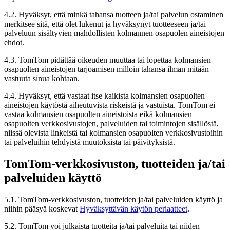
4.2. Hyväksyt, että minkä tahansa tuotteen ja/tai palvelun ostaminen
merkitsee sitä, että olet lukenut ja hyväksynyt tuotteeseen ja/tai
palveluun sisältyvien mahdollisten kolmannen osapuolen aineistojen
ehdot.
4.3. TomTom pidättää oikeuden muuttaa tai lopettaa kolmansien
osapuolten aineistojen tarjoamisen milloin tahansa ilman mitään
vastuuta sinua kohtaan.
4.4. Hyväksyt, että vastaat itse kaikista kolmansien osapuolten
aineistojen käytöstä aiheutuvista riskeistä ja vastuista. TomTom ei
vastaa kolmansien osapuolten aineistoista eikä kolmansien
osapuolten verkkosivustojen, palveluiden tai toimintojen sisällöstä,
niissä olevista linkeistä tai kolmansien osapuolten verkkosivustoihin
tai palveluihin tehdyistä muutoksista tai päivityksistä.
TomTom-verkkosivuston, tuotteiden ja/tai
palveluiden käyttö
5.1. TomTom-verkkosivuston, tuotteiden ja/tai palveluiden käyttö ja
niihin pääsyä koskevat
Hyväksyttävän käytön periaatteet
.
5.2. TomTom voi julkaista tuotteita ja/tai palveluita tai niiden