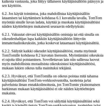
kaikesta vastuusta, joka liittyy tällaiseen käyttäjäsisältöön pääsyyn ja
sen käyttöön.
6.2. Jos käytät toimintoa, joka mahdollistaa käyttäjäsisällön
lataamisen tai käyttämisen kohdassa 6.1 kuvatulla tavalla, TomTom
myöntää sinulle luvan ladata, käyttää ja muokata käyttäjäsisältöäsi
näiden käyttöehtojen mukaisesti seuraavin edellytyksin:
6.2.1. Vakuutat olevasi käyttäjäsisällön omistaja tai että sinulla on
oikeudenhaltijan lupa kaikkiin käyttäjäsisältöön liittyviin
immateriaalioikeuksiin, jotka koskevat lataamaasi käyttäjäsisältöä.
6.2.2. Säilytät kaikki oikeudet käyttäjäsisältöösi, mutta myönnät
TomTomille kohdassa 8.2 kuvatun lisenssin. Myöntämiäsi oikeuksia
ei rajoita tilisi poistaminen. Sovellettavan lain niin salliessa luovut
myös mahdollisista moraalisista oikeuksistasi käyttäjäsisältöösi,
mukaan lukien oikeus tulla mainituksi tekijänä.
6.2.3. Hyväksyt, että TomTomilla on oikeus poistaa mitä tahansa
käyttäjäsisältöäsi TomTom-verkkosivustoilta, tuotteista ja/tai
palveluista ilman ennakkoilmoitusta, jos TomTomin yksinomaisen
harkinnan mukaan käyttäjäsisältösi ei ole näiden käyttöehtojen
mukaista.
6.2.4. Hyväksyt, että TomTom voi säilyttää käyttäjäsisältöäsi sekä
kerätä ja käsitellä tietoja TomTom-verkkosivuston, tuotteiden ja/tai