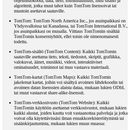
ohjelmistokoodi, data, tieto, toiminnallisuus, muu sisältö ja
algoritmit, jotka muut tahot kuin TomTom lisensoivat tai
muutoin asettavat saataville.
TomTom
: TomTom North America Inc., jos asuinpaikkasi on
Yhdysvalloissa tai Kanadassa, tai TomTom International B.V.,
jos asuinpaikkasi on muualla. Viittaus TomTomiin sisältää
TomTomin konserniyhtiöt, ellei toisin ole nimenomaisesti
todettu.
TomTom-sisältö (TomTom Content)
: Kaikki TomTomin
saataville asettama tieto, teksti, tiedostot, skriptit, grafiikka,
valokuvat, äänet, musiikki, videot, interaktiiviset
ominaisuudet, toiminnot tai muu vastaava materiaali.
TomTom-kartat (TomTom Maps)
: Kaikki TomTomin
jakelemat kartat, joihin voi sisältyä avoimen lähdekoodin tai
avoimen datan lisenssien alaista dataa, mukaan lukien ODbL
tai muut vastaavat share‑alike‑lisenssit.
TomTom-verkkosivusto (TomTom Website)
: Kaikki
TomTomin käyttöön asettamat verkkosivustot, mukaan lukien
kaikki alustat, joiden kautta voit vastaanottaa palveluja ja jotka
voivat olla käytettävissäsi ilman ennakkorekisteröitymistä tai
sisäänkirjautumista, mukaan lukien muun muassa: