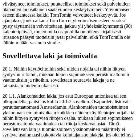
viivästyneet toimitukset, puutteelliset toimitukset sekä palveluiden
tilapäinen tai osittainen saatavuuden keskeytyminen. Ylivoimaisen
esteen tilanteessa kaikki TomTomin velvoitteet keskeytyvät. Jos
ajanjakso, jonka aikana TomTom ei ylivoimaisen esteen vuoksi
pysty täyttämään velvoitteitaan, jatkuu yli yhdeksänkymmentä (90)
kalenteripäivää, molemmilla osapuolilla on oikeus kirjallisesti
irtisanoa pääsysi tuotteisiin ja/tai palveluihin, eikä TomTomilla ole
tällöin mitään vastuuta sinulle.
Sovellettava laki ja toimivalta
20.1. Näihin käyttöehtoihin sekä niiden nojalla tai niihin liittyen
syntyviin riitoihin, mukaan lukien sopimukseen perustumattomiin
vaatimuksiin ja riitoihin, sovelletaan seuraavia lakeja ja ne
ratkaistaan niiden mukaisesti:
20.1.1. Alankomaiden lakia, jos asut Euroopan unionissa tai sen
ulkopuolella, paitsi jos kohta 20.1.2 soveltuu. Osapuolet alistuvat
peruuttamattomasti Amsterdamin, Alankomaiden tuomioistuinten
yksinomaiseen toimivaltaan kaikkien näiden käyttöehtojen nojalla tai
niihin liittyen syntyvien riitojen osalta, mukaan lukien sopimukseen
perustumattomia vaatimuksia tai riitoja koskevat asiat. Tämä
sovellettavan lain ja tuomioistuimen yksinomainen määrittely ei
syrjäytä asuinmaasi pakottavia kuluttajansuojalakeja, jos olet tehnyt