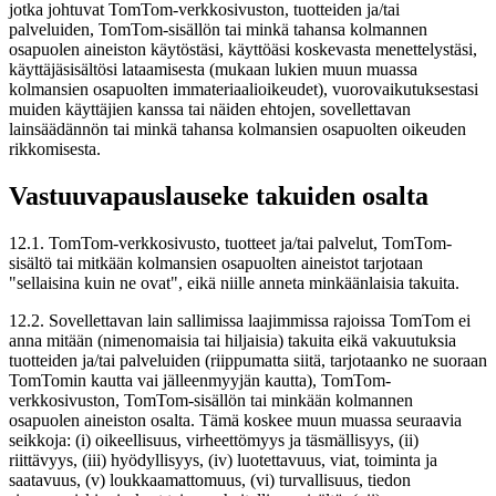
jotka johtuvat TomTom-verkkosivuston, tuotteiden ja/tai
palveluiden, TomTom-sisällön tai minkä tahansa kolmannen
osapuolen aineiston käytöstäsi, käyttöäsi koskevasta menettelystäsi,
käyttäjäsisältösi lataamisesta (mukaan lukien muun muassa
kolmansien osapuolten immateriaalioikeudet), vuorovaikutuksestasi
muiden käyttäjien kanssa tai näiden ehtojen, sovellettavan
lainsäädännön tai minkä tahansa kolmansien osapuolten oikeuden
rikkomisesta.
Vastuuvapauslauseke takuiden osalta
12.1. TomTom-verkkosivusto, tuotteet ja/tai palvelut, TomTom-
sisältö tai mitkään kolmansien osapuolten aineistot tarjotaan
"sellaisina kuin ne ovat", eikä niille anneta minkäänlaisia takuita.
12.2. Sovellettavan lain sallimissa laajimmissa rajoissa TomTom ei
anna mitään (nimenomaisia tai hiljaisia) takuita eikä vakuutuksia
tuotteiden ja/tai palveluiden (riippumatta siitä, tarjotaanko ne suoraan
TomTomin kautta vai jälleenmyyjän kautta), TomTom-
verkkosivuston, TomTom-sisällön tai minkään kolmannen
osapuolen aineiston osalta. Tämä koskee muun muassa seuraavia
seikkoja: (i) oikeellisuus, virheettömyys ja täsmällisyys, (ii)
riittävyys, (iii) hyödyllisyys, (iv) luotettavuus, viat, toiminta ja
saatavuus, (v) loukkaamattomuus, (vi) turvallisuus, tiedon