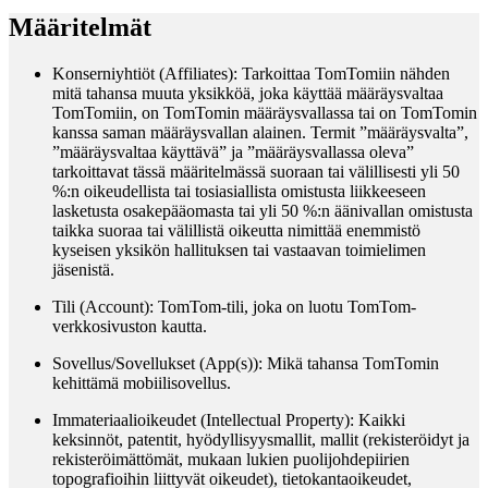
Määritelmät
Konserniyhtiöt (Affiliates)
: Tarkoittaa TomTomiin nähden
mitä tahansa muuta yksikköä, joka käyttää määräysvaltaa
TomTomiin, on TomTomin määräysvallassa tai on TomTomin
kanssa saman määräysvallan alainen. Termit ”määräysvalta”,
”määräysvaltaa käyttävä” ja ”määräysvallassa oleva”
tarkoittavat tässä määritelmässä suoraan tai välillisesti yli 50
%:n oikeudellista tai tosiasiallista omistusta liikkeeseen
lasketusta osakepääomasta tai yli 50 %:n äänivallan omistusta
taikka suoraa tai välillistä oikeutta nimittää enemmistö
kyseisen yksikön hallituksen tai vastaavan toimielimen
jäsenistä.
Tili (Account)
: TomTom-tili, joka on luotu TomTom-
verkkosivuston kautta.
Sovellus/Sovellukset (App(s))
: Mikä tahansa TomTomin
kehittämä mobiilisovellus.
Immateriaalioikeudet (Intellectual Property)
: Kaikki
keksinnöt, patentit, hyödyllisyysmallit, mallit (rekisteröidyt ja
rekisteröimättömät, mukaan lukien puolijohdepiirien
topografioihin liittyvät oikeudet), tietokantaoikeudet,