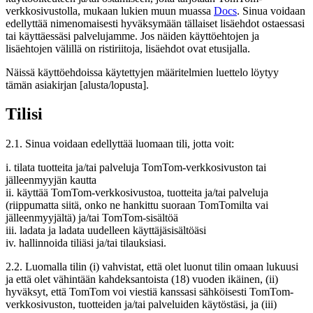
verkkosivustolla, mukaan lukien muun muassa
Docs
. Sinua voidaan
edellyttää nimenomaisesti hyväksymään tällaiset lisäehdot ostaessasi
tai käyttäessäsi palvelujamme. Jos näiden käyttöehtojen ja
lisäehtojen välillä on ristiriitoja, lisäehdot ovat etusijalla.
Näissä käyttöehdoissa käytettyjen määritelmien luettelo löytyy
tämän asiakirjan [alusta/lopusta].
Tilisi
2.1. Sinua voidaan edellyttää luomaan tili, jotta voit:
i. tilata tuotteita ja/tai palveluja TomTom-verkkosivuston tai
jälleenmyyjän kautta
ii. käyttää TomTom-verkkosivustoa, tuotteita ja/tai palveluja
(riippumatta siitä, onko ne hankittu suoraan TomTomilta vai
jälleenmyyjältä) ja/tai TomTom-sisältöä
iii. ladata ja ladata uudelleen käyttäjäsisältöäsi
iv. hallinnoida tiliäsi ja/tai tilauksiasi.
2.2. Luomalla tilin (i) vahvistat, että olet luonut tilin omaan lukuusi
ja että olet vähintään kahdeksantoista (18) vuoden ikäinen, (ii)
hyväksyt, että TomTom voi viestiä kanssasi sähköisesti TomTom-
verkkosivuston, tuotteiden ja/tai palveluiden käytöstäsi, ja (iii)