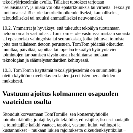
tekoälyjärjestelmän avulla. Tällaiset tuotokset tarjotaan
”sellaisinaan”, ja niissä voi olla epätarkkuuksia tai virheitä. Tekoälyn
tuottama sisältö ei ole tarkoitettu oikeudelliseksi, kaupalliseksi,
taloudelliseksi tai muuksi ammatilliseksi neuvonnaksi.
10.2. Ymmärrät ja hyväksyt, että tukeudut tekoälyn tuottamaan
tietoon omalla vastuullasi. TomTom ei ole vastuussa mistään suorista
tai epäsuorista vahingoista tai seurauksista, jotka johtuvat toimista,
joita teet tällaiseen tietoon perustuen. TomTom pidättää oikeuden
muuttaa, päivittää, rajoittaa tai lopettaa tekoälyä hyödyntävien
toimintojen tarjoamisen täysin oman harkintansa mukaan
teknologian ja sääntelystandardien kehittyessä.
10.3. TomTomin käyttämät tekoälyjärjestelmät on suunniteltu ja
otettu käyttöön sovellettavien lakien ja eettisten periaatteiden
mukaisesti.
Vastuunrajoitus kolmannen osapuolen
vaateiden osalta
Sitouduit korvaamaan TomTomille, sen konserniyhtiöille,
toimihenkilöille, johtajille, työntekijöille, edustajille, lisenssinantajille
ja toimittajille kaikki vaateet, tappiot, vastuut, kulut, vahingot ja
kustannukset – mukaan lukien rajoituksetta oikeudenkäyntikulut –