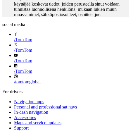
käyttäjää koskevat tiedot, joiden perusteella sinut voidaan
tunnistaa luonnollisena henkilönä, mukaan lukien muun
muassa nimet, sähköpostiosoitteet, osoitteet jne.
social media
/
TomTom
/
TomTom
/
TomTom
/
TomTom
/
tomtomglobal
For drivers
Navigation apps
Personal and professional sat navs
In-dash navigation
Accessories
Maps and service updates
Support