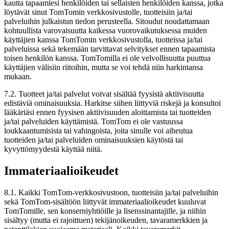
kautta tapaamiesi henkilöiden tai sellaisten henkilöiden kanssa, jotka
löytävät sinut TomTomin verkkosivustolle, tuotteisiin ja/tai
palveluihin julkaistun tiedon perusteella. Sitoudut noudattamaan
kohtuullista varovaisuutta kaikessa vuorovaikutuksessa muiden
käyttäjien kanssa TomTomin verkkosivustolla, tuotteissa ja/tai
palveluissa sekä tekemään tarvittavat selvitykset ennen tapaamista
toisen henkilön kanssa. TomTomilla ei ole velvollisuutta puuttua
käyttäjien välisiin riitoihin, mutta se voi tehdä niin harkintansa
mukaan.
7.2. Tuotteet ja/tai palvelut voivat sisältää fyysistä aktiivisuutta
edistäviä ominaisuuksia. Harkitse siihen liittyviä riskejä ja konsultoi
lääkäriäsi ennen fyysisen aktiivisuuden aloittamista tai tuotteiden
ja/tai palveluiden käyttämistä. TomTom ei ole vastuussa
loukkaantumisista tai vahingoista, joita sinulle voi aiheutua
tuotteiden ja/tai palveluiden ominaisuuksien käytöstä tai
kyvyttömyydestä käyttää niitä.
Immateriaalioikeudet
8.1. Kaikki TomTom-verkkosivustoon, tuotteisiin ja/tai palveluihin
sekä TomTom-sisältöön liittyvät immateriaalioikeudet kuuluvat
TomTomille, sen konserniyhtiöille ja lisenssinantajille, ja niihin
sisältyy (mutta ei rajoittuen) tekijänoikeuden, tavaramerkkien ja