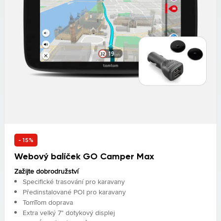
- 15%
Webový balíček GO Camper Max
Zažijte dobrodružství
Specifické trasování pro karavany
Předinstalované POI pro karavany
TomTom doprava
Extra velký 7" dotykový displej