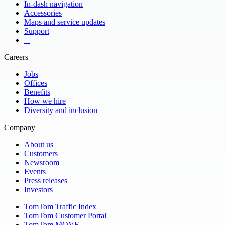
In-dash navigation
Accessories
Maps and service updates
Support
​ ​ ​ ​
Careers
Jobs
Offices
Benefits
How we hire
Diversity and inclusion
Company
About us
Customers
Newsroom
Events
Press releases
Investors
TomTom Traffic Index
TomTom Customer Portal
TomTom MOVE