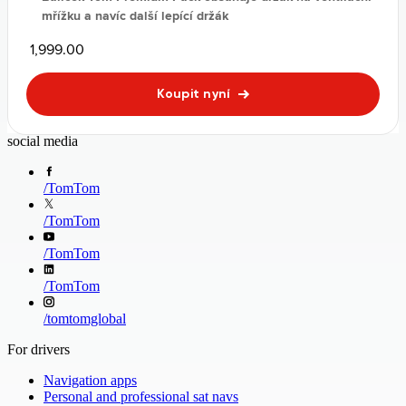
mřížku a navíc další lepící držák
1,999.00
Koupit nyní
social media
/
TomTom
/
TomTom
/
TomTom
/
TomTom
/
tomtomglobal
For drivers
Navigation apps
Personal and professional sat navs