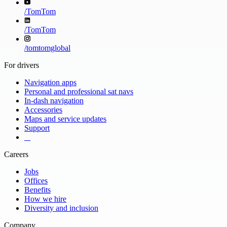
/
TomTom
/
TomTom
/
tomtomglobal
For drivers
Navigation apps
Personal and professional sat navs
In-dash navigation
Accessories
Maps and service updates
Support
​ ​ ​ ​
Careers
Jobs
Offices
Benefits
How we hire
Diversity and inclusion
Company