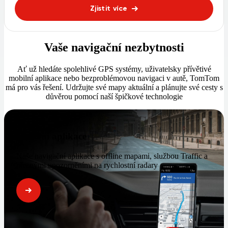
Zjistit více
Vaše navigační nezbytnosti
Ať už hledáte spolehlivé GPS systémy, uživatelsky přívětivé
mobilní aplikace nebo bezproblémovou navigaci v autě, TomTom
má pro vás řešení. Udržujte své mapy aktuální a plánujte své cesty s
důvěrou pomocí naší špičkové technologie
Mobilní aplikace
Naše navigační aplikace s offline mapami, službou Traffic a
přesnými upozorněními na rychlostní radary