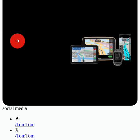
Podpora
Potřebujete pomoc nebo máte nějaké dotazy? Pomůžeme vám
vyřešit vaše potíže
social media
/
TomTom
/
TomTom