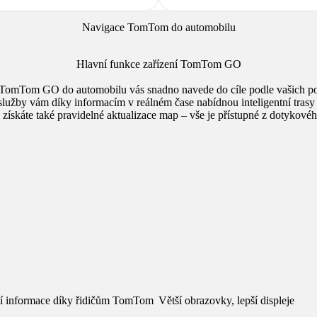
Navigace TomTom do automobilu
Hlavní funkce zařízení TomTom GO
TomTom GO do automobilu vás snadno navede do cíle podle vašich p
služby vám díky informacím v reálném čase nabídnou inteligentní tras
získáte také pravidelné aktualizace map – vše je přístupné z dotykovéh
ní informace díky řidičům TomTom
Větší obrazovky, lepší displeje