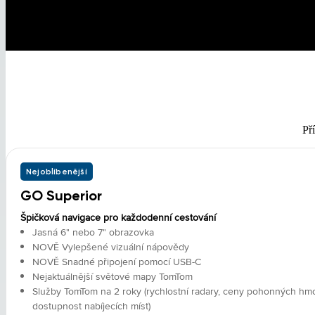
Př
Nejoblíbenější
GO Superior
Špičková navigace pro každodenní cestování
Jasná 6" nebo 7" obrazovka
NOVĚ Vylepšené vizuální nápovědy
NOVĚ Snadné připojení pomocí USB-C
Nejaktuálnější světové mapy TomTom
Služby TomTom na 2 roky (rychlostní radary, ceny pohonných hmo
dostupnost nabíjecích míst)