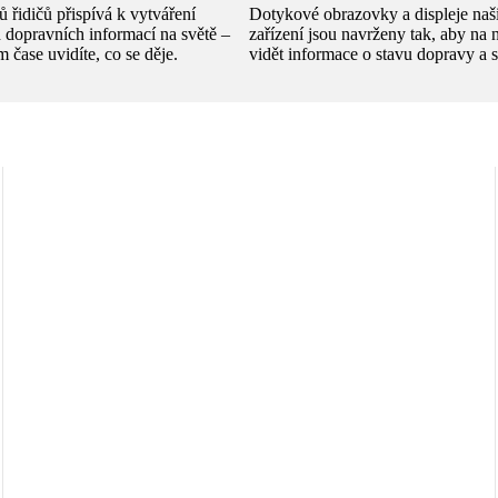
 řidičů přispívá k vytváření
Dotykové obrazovky a displeje naš
h dopravních informací na světě –
zařízení jsou navrženy tak, aby na 
m čase uvidíte, co se děje.
vidět informace o stavu dopravy a si