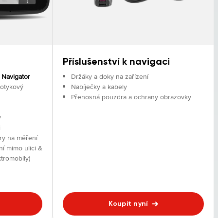
Příslušenství k navigaci
 Navigator
Držáky a doky na zařízení​
dotykový
Nabíječky a kabely
Přenosná pouzdra a ochrany obrazovky
y
i
ry na měření
ní mimo ulici &
tromobily)
Koupit nyní