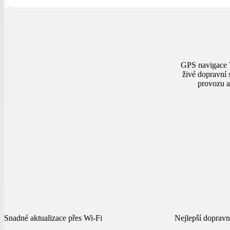
GPS navigace 
živé dopravní 
provozu a 
Snadné aktualizace přes Wi-Fi
Nejlepší doprav