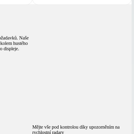
ožadavků. Naše
y kolem hustého
o displeje.
Mějte vše pod kontrolou díky upozorněním na
rychlostní radary