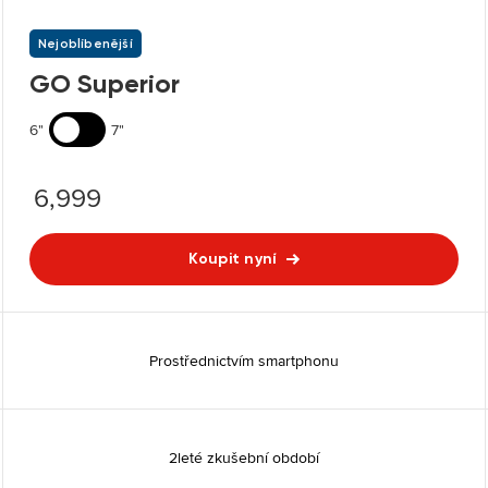
Nejoblíbenější
GO Superior
6"
7"
6,999
Koupit nyní
Prostřednictvím smartphonu
2leté zkušební období