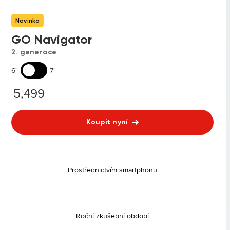
Novinka
GO Navigator
2. generace
6"
7"
5,499
Koupit nyní
Prostřednictvím smartphonu
Roční zkušební období