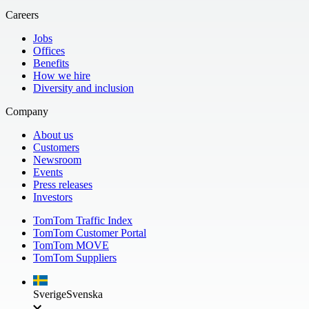
Careers
Jobs
Offices
Benefits
How we hire
Diversity and inclusion
Company
About us
Customers
Newsroom
Events
Press releases
Investors
TomTom Traffic Index
TomTom Customer Portal
TomTom MOVE
TomTom Suppliers
Sverige
Svenska