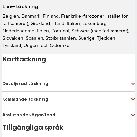
Live-täckning
Belgien, Danmark, Finland, Frankrike (farozoner i stället för 
fartkameror), Grekland, Irland, Italien, Luxemburg, 
Nederländerna, Polen, Portugal, Schweiz (inga fartkameror), 
Slovakien, Spanien, Storbritannien, Sverige, Tjeckien, 
Tyskland, Ungern och Österrike 
Karttäckning
Detaljerad täckning
Albania
Andorra
Kommande täckning
Argentina
Australia
Austria
Bahrain
Bulgaria 75%
Latvia
Belgium
Bosnia and Herzegovina
Anslutande vägar/land
Montenegro
Russia
Brazil
Chile
Serbia
Turkey 92%
Belarus
Tillgängliga språk
Bosnia and Herzegovina
China
Columbia
Macedonia
Ukraine
Croatia
Czech Republic