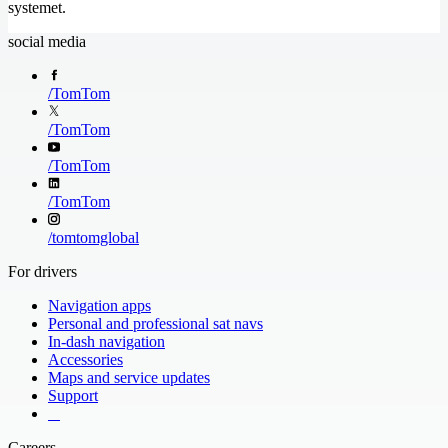
United Kingdom
the Vatican City
systemet.
social media
/
TomTom
/
TomTom
/
TomTom
/
TomTom
/
tomtomglobal
For drivers
Navigation apps
Personal and professional sat navs
In-dash navigation
Accessories
Maps and service updates
Support
​ ​ ​ ​
Careers