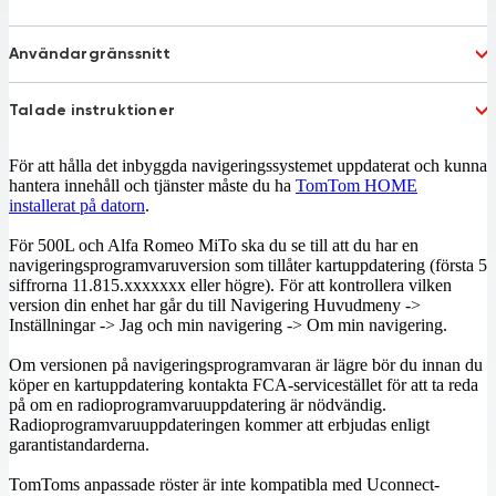
Denmark
Emirates
Estonia
Finland
France
Användargränssnitt
French Guiana
Germany
Gibraltar
Dutch
French
Greece
Hungary
Talade instruktioner
German
Italian
Ireland
Israel
Polish
Portuguese
Italy
Koweit
Dutch
French
Russian
Spanish
För att hålla det inbyggda navigeringssystemet uppdaterat och kunna
Liechtenstein
Lithuania
German
Italian
Turkish
UK English
hantera innehåll och tjänster måste du ha
TomTom HOME
Luxembourg
Macedonia 77%
Polish
Portuguese
installerat på datorn
.
Malta
Mexico
Russian
Spanish
Moldova 52%
Monaco
Turkish
UK English
För 500L och Alfa Romeo MiTo ska du se till att du har en
Morocco
Netherlands
navigeringsprogramvaruversion som tillåter kartuppdatering (första 5
siffrorna 11.815.xxxxxxx eller högre). För att kontrollera vilken
New Zealand
Norway
version din enhet har går du till Navigering Huvudmeny ->
Oman
Poland
Inställningar -> Jag och min navigering -> Om min navigering.
Portugal
Qatar
Romania
San Marino
Om versionen på navigeringsprogramvaran är lägre bör du innan du
Slovakia
Slovenia
köper en kartuppdatering kontakta FCA-servicestället för att ta reda
South Africa
South Arabia
på om en radioprogramvaruuppdatering är nödvändig.
Radioprogramvaruuppdateringen kommer att erbjudas enligt
Spain
Sweden
garantistandarderna.
Switzerland
Taiwan
Sweden
Ukraine 65%
TomToms anpassade röster är inte kompatibla med Uconnect-