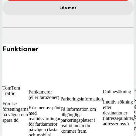
Läs mer
Funktioner
TomTom
Onlinesökning
Fartkameror
Traffic
(eller farozoner)
Parkeringsinformation
Intuitiv sökning
Förutse
efter
Kör mer avspänt
förseningarna
Få information om
d
destinationer
med
på vägen och
tillgängliga
(intressepunkter,
realtidsvarningar
spara tid
parkeringsplatser i
n
adresser osv.).
för fartkameror
realtid innan du
r
på vägen (fasta
kommer fram.
och mobila).