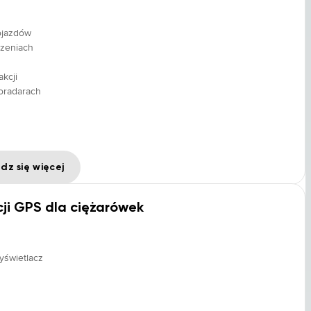
ojazdów
czeniach
kcji
toradarach
dz się więcej
ji GPS dla ciężarówek
yświetlacz