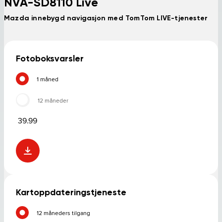
NVA-SD8110 Live
Mazda innebygd navigasjon med TomTom LIVE-tjenester
Fotoboksvarsler
1 måned
12 måneder
39.99
Kartoppdateringstjeneste
12 måneders tilgang