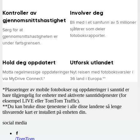
Kontroller av
Involver deg
gjennomsnittshastighet
Bli med i et samfunn av 5 millioner
sjåfører som deler
Sørg for at
fotoboksrapporter.
gjennomsnittshastigheten er
under fartsgrensen.
Hold deg oppdatert
Utforsk utlandet
Motta regelmessige oppdateringer
Nyt reisen med fotoboksvarsler i
via MyDrive Connect.*
36 land i Europa.**
*Plasseringer av mobile fotobokser og oppdateringer i sanntid er
bare tilgjengelig for enheter med aktiverte sanntidstjenester (for
eksempel LIVE eller TomTom Traffic).
**Du kan bruke disse tjenestene i alle disse landene så lenge
tilsvarende kart er installert på enheten din.
social media
/
TomTom