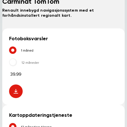
Carminat TomTom
Renault innebygd navigasjonssystem med et
forhåndsinstallert regionalt kart.
Fotoboksvarsler
1 måned
12 måneder
39.99
Kartoppdateringstjeneste
12 måneders tilgang