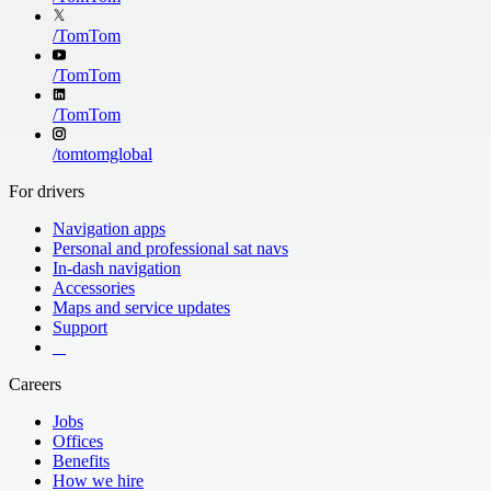
/
TomTom
/
TomTom
/
TomTom
/
tomtomglobal
For drivers
Navigation apps
Personal and professional sat navs
In-dash navigation
Accessories
Maps and service updates
Support
​ ​ ​ ​
Careers
Jobs
Offices
Benefits
How we hire