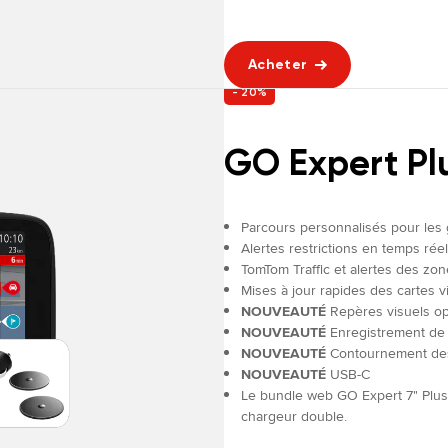
Acheter
- 20%
GO Expert Pl
Parcours personnalisés pour les
Alertes restrictions en temps réel
TomTom Traffic et alertes des zo
Mises à jour rapides des cartes vi
NOUVEAUTÉ
Repères visuels op
NOUVEAUTÉ
Enregistrement de p
NOUVEAUTÉ
Contournement des 
NOUVEAUTÉ
USB-C
Le bundle web GO Expert 7" Plus
chargeur double.