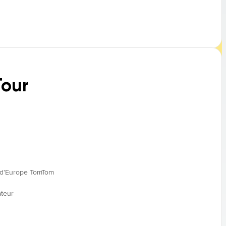
our
s d'Europe TomTom
ateur