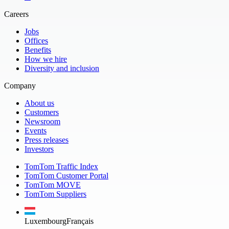
Careers
Jobs
Offices
Benefits
How we hire
Diversity and inclusion
Company
About us
Customers
Newsroom
Events
Press releases
Investors
TomTom Traffic Index
TomTom Customer Portal
TomTom MOVE
TomTom Suppliers
Luxembourg
Français