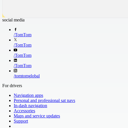
social media
/
TomTom
/
TomTom
/
TomTom
/
TomTom
/
tomtomglobal
For drivers
Navigation apps
Personal and professional sat navs
In-dash navigation
Accessories
Maps and service updates
Support
​ ​ ​ ​