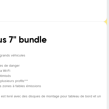
us 7" bundle
 grands véhicules
nes de danger
a Wi-Fi
timisés
lusieurs profils***
zones à faibles émissions
 est livré avec des disques de montage pour tableau de bord et un