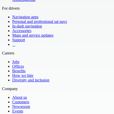
For drivers
Navigation apps
Personal and professional sat navs
In-dash navigation
Accessories
Maps and service updates
Support
​ ​ ​ ​
Careers
Jobs
Offices
Benefits
How we hire
Diversity and inclusion
Company
About us
Customers
Newsroom
Events