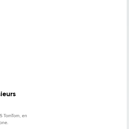
sieurs
S TomTom, en 
one.