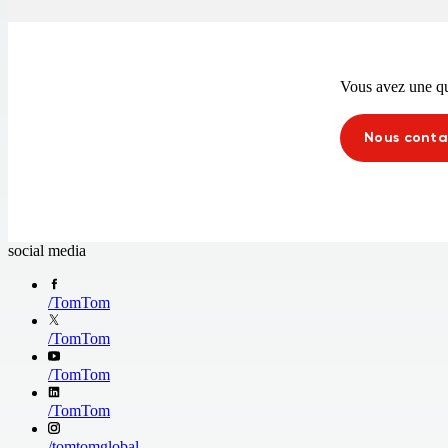
Vous avez une que
Nous conta
social media
/
TomTom
/
TomTom
/
TomTom
/
TomTom
/
tomtomglobal