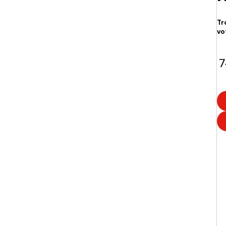
Tr
vo
7