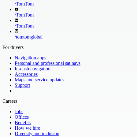
/
TomTom
/
TomTom
/
TomTom
/
tomtomglobal
For drivers
Navigation apps
Personal and professional sat navs
In-dash navigation
Accessories
Maps and service updates
Support
​ ​ ​ ​
Careers
Jobs
Offices
Benefits
How we hire
Diversity and inclusion