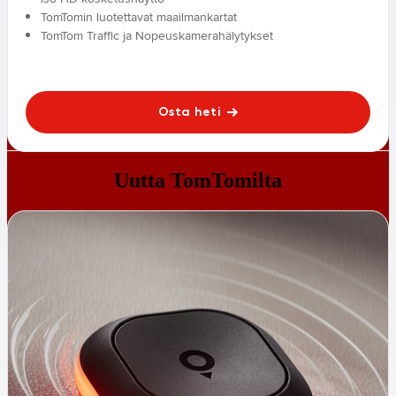
TomTomin luotettavat maailmankartat
TomTom Traffic ja Nopeuskamerahälytykset
Osta heti
Uutta TomTomilta