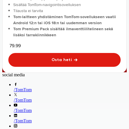
Sisältää TomTom-navigointisovelluksen
Tilausta ei tarvita
Tom-laitteen yhdistäminen TomTom-sovellukseen vaatii
Android 12:n tai iOS 18:n tai uudemman version
Tom Premium Pack sisältää ilmaventtiilitelineen sekä
lisäksi tarrakiinnikkeen
79.99
Osta heti
social media
/
TomTom
/
TomTom
/
TomTom
/
TomTom