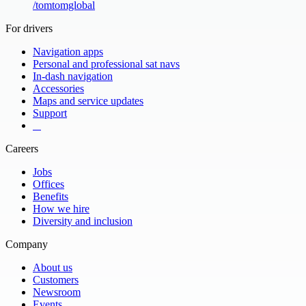
/
tomtomglobal
For drivers
Navigation apps
Personal and professional sat navs
In-dash navigation
Accessories
Maps and service updates
Support
​ ​ ​ ​
Careers
Jobs
Offices
Benefits
How we hire
Diversity and inclusion
Company
About us
Customers
Newsroom
Events