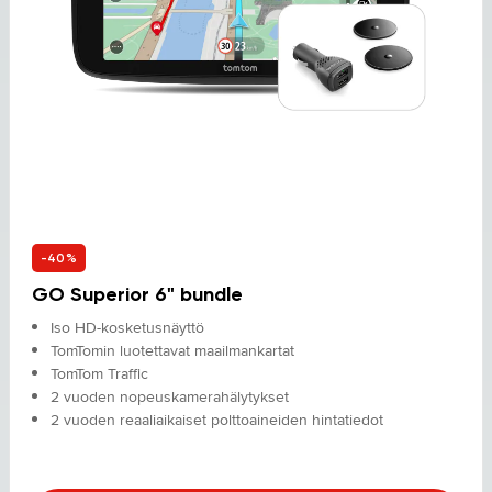
-40%
GO Superior 6" bundle
Iso HD-kosketusnäyttö
TomTomin luotettavat maailmankartat
TomTom Traffic
2 vuoden nopeuskamerahälytykset
2 vuoden reaaliaikaiset polttoaineiden hintatiedot