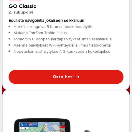
GO Classic
2. sukupolvi
Edullista navigointia jokaiseen seikkailuun
Herkästi reagoiva 5 tuuman kosketusnäyttö
Mukana TomTom Traffic -tilaus
TomTomin Euroopan karttapäivitykset ilman lisämaksua
Asenna päivitykset Wi-Fi-yhteydellä ilman tietokonetta
Nopeuskamerahälytykset*, 3 kuukauden kokeilujakso
Osta heti