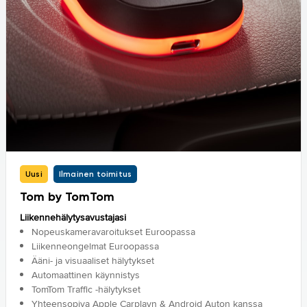
Uusi
Ilmainen toimitus
Tom by TomTom
Liikennehälytysavustajasi
Nopeuskameravaroitukset Euroopassa
Liikenneongelmat Euroopassa
Ääni- ja visuaaliset hälytykset
Automaattinen käynnistys
TomTom Traffic -hälytykset
Yhteensopiva Apple Carplayn & Android Auton kanssa