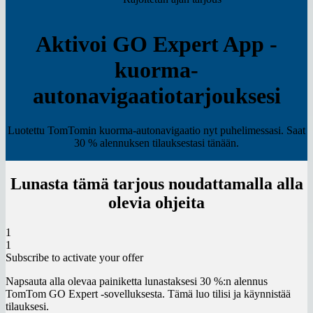
Aktivoi GO Expert App -
kuorma-
autonavigaatiotarjouksesi
Luotettu TomTomin kuorma-autonavigaatio nyt puhelimessasi. Saat
30 % alennuksen tilauksestasi tänään.
Lunasta tämä tarjous noudattamalla alla
olevia ohjeita
1
1
Subscribe to activate your offer
Napsauta alla olevaa painiketta lunastaksesi
30 %:n alennus
TomTom GO Expert -sovelluksesta. Tämä luo tilisi ja käynnistää
tilauksesi.