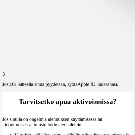
3
Jos
iOS
-laitteella sinua pyydetään, syötä
Apple ID -salasanasi
.
Tarvitsetko apua aktivoinnissa?
Jos sinulla on ongelmia alennuksen käyttämisessä tai
kirjautumisessa, tutustu tukimateriaaleihin:
Varmista, että käytät samaa sähköpostiosoitetta ostamiseen ja