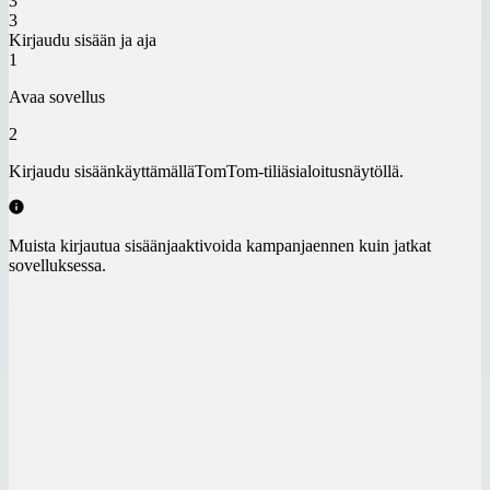
3
3
Kirjaudu sisään ja aja
1
Avaa sovellus
2
Kirjaudu sisään
käyttämällä
TomTom-tiliäsi
aloitusnäytöllä.
Muista
kirjautua sisään
ja
aktivoida kampanja
ennen kuin jatkat
sovelluksessa.