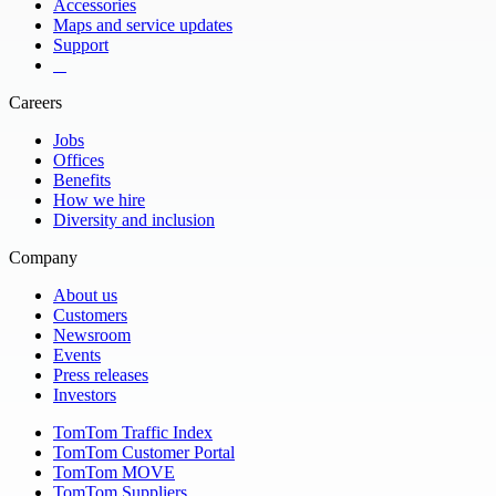
Accessories
Maps and service updates
Support
​ ​ ​ ​
Careers
Jobs
Offices
Benefits
How we hire
Diversity and inclusion
Company
About us
Customers
Newsroom
Events
Press releases
Investors
TomTom Traffic Index
TomTom Customer Portal
TomTom MOVE
TomTom Suppliers