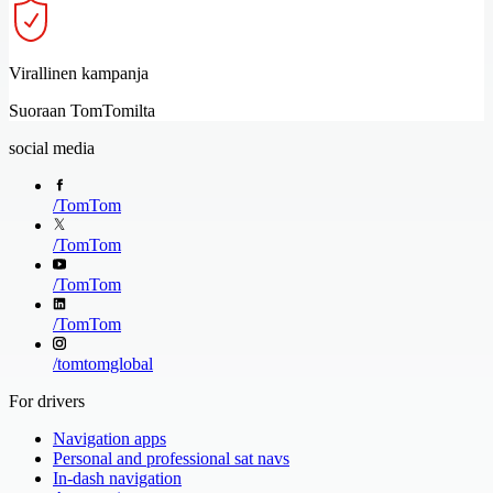
Virallinen kampanja
Suoraan TomTomilta
social media
/
TomTom
/
TomTom
/
TomTom
/
TomTom
/
tomtomglobal
For drivers
Navigation apps
Personal and professional sat navs
In-dash navigation