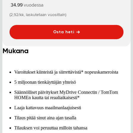
34.99
vuodessa
(2,92/kk, laskutetaan vuosittain)
Osta heti
Mukana
Varoitukset kiinteistä ja siirrettävistä* nopeuskameroista
5 miljoonan tienkäyttäjän yhteisö
Säännölliset päivitykset MyDrive Connectin / TomTom
HOMEn kautta tai reaaliaikaisesti*
Laaja kattavuus maailmanlaajuisesti
Tilaus pitää sinut aina ajan tasalla
Tilauksen voi peruuttaa milloin tahansa