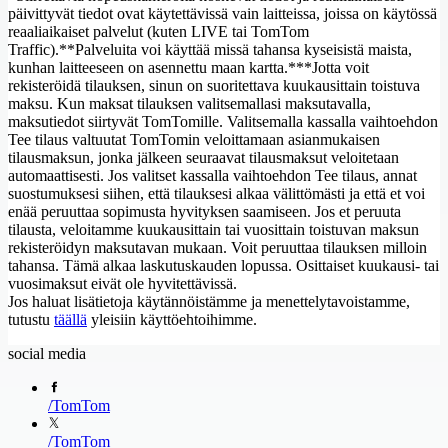
päivittyvät tiedot ovat käytettävissä vain laitteissa, joissa on käytössä
reaaliaikaiset palvelut (kuten LIVE tai TomTom
Traffic).**Palveluita voi käyttää missä tahansa kyseisistä maista,
kunhan laitteeseen on asennettu maan kartta.***Jotta voit
rekisteröidä tilauksen, sinun on suoritettava kuukausittain toistuva
maksu. Kun maksat tilauksen valitsemallasi maksutavalla,
maksutiedot siirtyvät TomTomille. Valitsemalla kassalla vaihtoehdon
Tee tilaus valtuutat TomTomin veloittamaan asianmukaisen
tilausmaksun, jonka jälkeen seuraavat tilausmaksut veloitetaan
automaattisesti. Jos valitset kassalla vaihtoehdon Tee tilaus, annat
suostumuksesi siihen, että tilauksesi alkaa välittömästi ja että et voi
enää peruuttaa sopimusta hyvityksen saamiseen. Jos et peruuta
tilausta, veloitamme kuukausittain tai vuosittain toistuvan maksun
rekisteröidyn maksutavan mukaan. Voit peruuttaa tilauksen milloin
tahansa. Tämä alkaa laskutuskauden lopussa. Osittaiset kuukausi- tai
vuosimaksut eivät ole hyvitettävissä.
Jos haluat lisätietoja käytännöistämme ja menettelytavoistamme,
tutustu
täällä
yleisiin käyttöehtoihimme.
social media
/
TomTom
/
TomTom