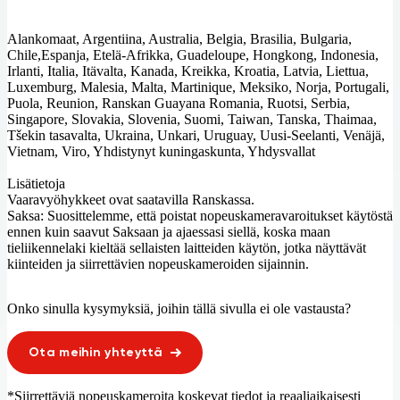
Alankomaat, Argentiina, Australia, Belgia, Brasilia, Bulgaria,
Chile,Espanja, Etelä-Afrikka, Guadeloupe, Hongkong, Indonesia,
Irlanti, Italia, Itävalta, Kanada, Kreikka, Kroatia, Latvia, Liettua,
Luxemburg, Malesia, Malta, Martinique, Meksiko, Norja, Portugali,
Puola, Reunion, Ranskan Guayana Romania, Ruotsi, Serbia,
Singapore, Slovakia, Slovenia, Suomi, Taiwan, Tanska, Thaimaa,
Tšekin tasavalta, Ukraina, Unkari, Uruguay, Uusi-Seelanti, Venäjä,
Vietnam, Viro, Yhdistynyt kuningaskunta, Yhdysvallat
Lisätietoja
Vaaravyöhykkeet ovat saatavilla Ranskassa.
Saksa: Suosittelemme, että poistat nopeuskameravaroitukset käytöstä
ennen kuin saavut Saksaan ja ajaessasi siellä, koska maan
tieliikennelaki kieltää sellaisten laitteiden käytön, jotka näyttävät
kiinteiden ja siirrettävien nopeuskameroiden sijainnin.
Onko sinulla kysymyksiä, joihin tällä sivulla ei ole vastausta?
Ota meihin yhteyttä
*Siirrettäviä nopeuskameroita koskevat tiedot ja reaaliaikaisesti