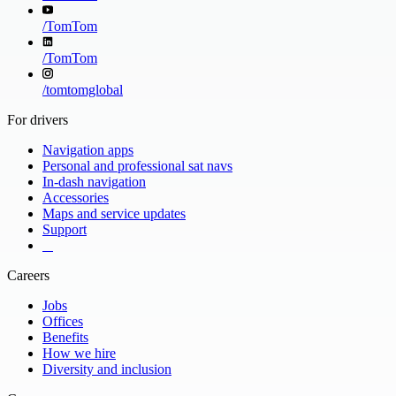
/
TomTom
/
TomTom
/
tomtomglobal
For drivers
Navigation apps
Personal and professional sat navs
In-dash navigation
Accessories
Maps and service updates
Support
​ ​ ​ ​
Careers
Jobs
Offices
Benefits
How we hire
Diversity and inclusion