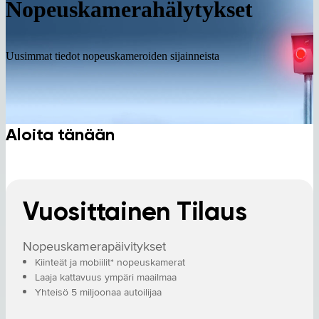
Nopeuskamerahälytykset
Uusimmat tiedot nopeuskameroiden sijainneista
Aloita tänään
Vuosittainen Tilaus
Nopeuskamerapäivitykset
Kiinteät ja mobiilit* nopeuskamerat
Laaja kattavuus ympäri maailmaa
Yhteisö 5 miljoonaa autoilijaa