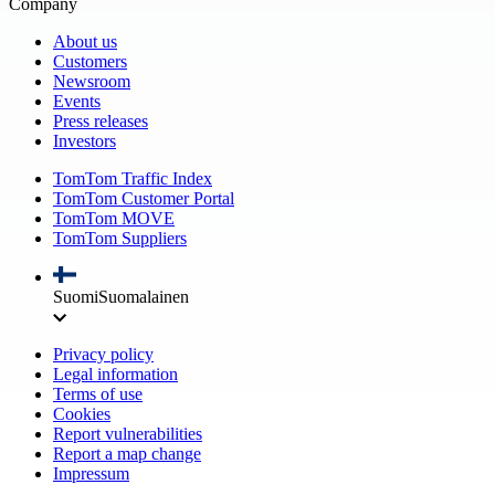
Company
About us
Customers
Newsroom
Events
Press releases
Investors
TomTom Traffic Index
TomTom Customer Portal
TomTom MOVE
TomTom Suppliers
Suomi
Suomalainen
Privacy policy
Legal information
Terms of use
Cookies
Report vulnerabilities
Report a map change
Impressum