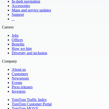
In-dash navigation
Accessories
Maps and service updates
Support
​ ​ ​ ​
Careers
Jobs
Offices
Benefits
How we hire
Diversity and inclusion
Company
About us
Customers
Newsroom
Events
Press releases
Investors
TomTom Traffic Index
TomTom Customer Portal
TomTom MOVE