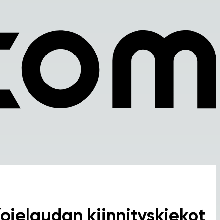
ojelaudan kiinnityskiekot