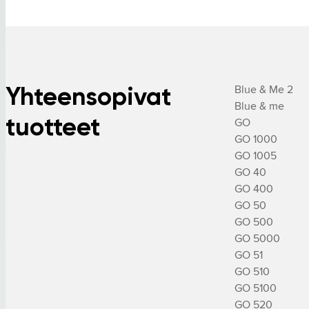
Yhteensopivat
Blue & Me 2

Blue & me

tuotteet
GO

GO 1000

GO 1005

GO 40

GO 400

GO 50

GO 500

GO 5000

GO 51

GO 510

GO 5100

GO 520
