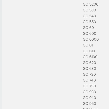
GO 5200

GO 530

GO 540

GO 550

GO 60

GO 600

GO 6000

GO 61

GO 610

GO 6100

GO 620

GO 630

GO 730

GO 740

GO 750

GO 930

GO 940

GO 950
