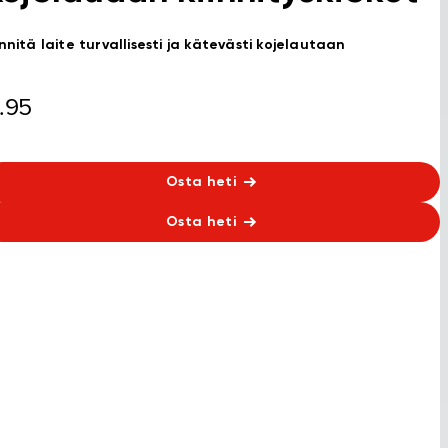
innitä laite turvallisesti ja kätevästi kojelautaan
.95
Osta heti
Osta heti