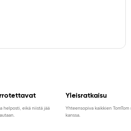
irrotettavat
Yleisratkaisu
a helposti, eikä niistä jää 
Yhteensopiva kaikkien TomTom n
lautaan.
kanssa.