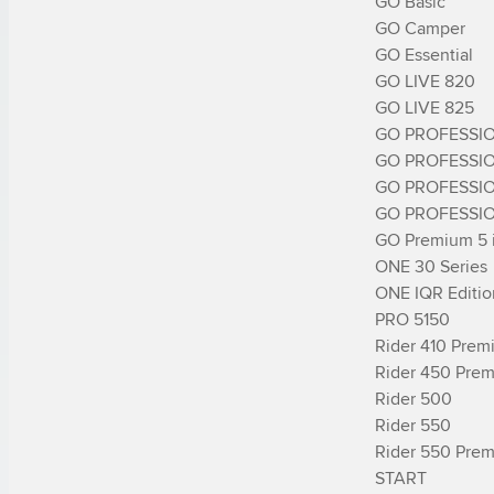
GO Basic

GO Camper

GO Essential

GO LIVE 820

GO LIVE 825

GO PROFESSIO
GO PROFESSIO
GO PROFESSIO
GO PROFESSIO
GO Premium 5 in
ONE 30 Series

ONE IQR Edition
PRO 5150

Rider 410 Prem
Rider 450 Prem
Rider 500

Rider 550

Rider 550 Prem
START
