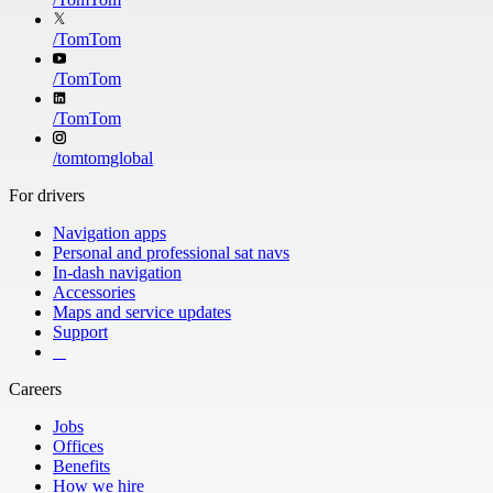
/
TomTom
/
TomTom
/
TomTom
/
tomtomglobal
For drivers
Navigation apps
Personal and professional sat navs
In-dash navigation
Accessories
Maps and service updates
Support
​ ​ ​ ​
Careers
Jobs
Offices
Benefits
How we hire