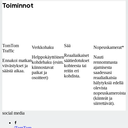
Toiminnot
TomTom
Sää
Verkkohaku
Nopeuskamerat*
Traffic
Reaaliaikaiset
Helppokäyttöinen
Nauti
Ennakoi matkan
säätiedotukset
kohdehaku (esim.
rennommasta
viivästykset ja
kohteesta tai
kiinnostavat
ajamisesta
säästä aikaa.
reitin eri
paikat ja
saadessasi
kohdista.
osoitteet)
reaaliaikaisia
hälytyksiä edellä
olevista
nopeuskameroista
(kiinteät ja
siirrettävät).
social media
/
TomTom