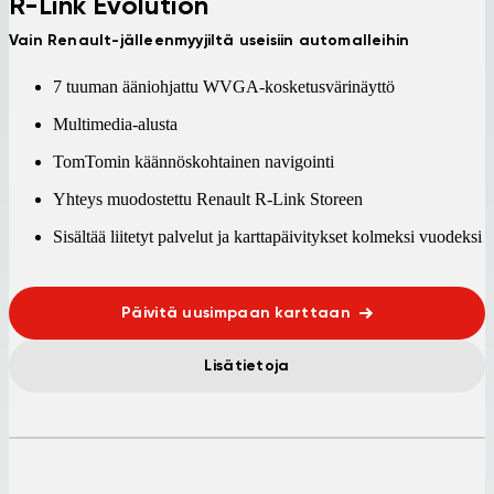
R-Link Evolution
Vain Renault-jälleenmyyjiltä useisiin automalleihin
7 tuuman ääniohjattu WVGA-kosketusvärinäyttö
Multimedia-alusta
TomTomin käännöskohtainen navigointi
Yhteys muodostettu Renault R-Link Storeen
Sisältää liitetyt palvelut ja karttapäivitykset kolmeksi vuodeksi
Päivitä uusimpaan karttaan
Lisätietoja