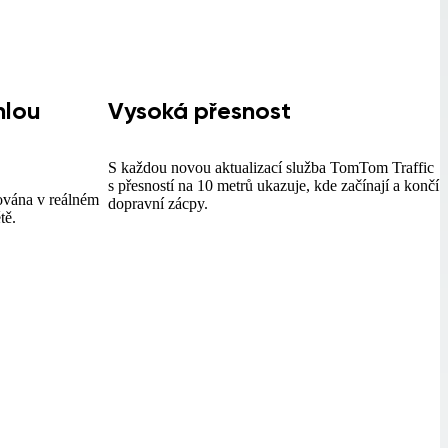
hlou
Vysoká přesnost
S každou novou aktualizací služba TomTom Traffic
s přesností na 10 metrů ukazuje, kde začínají a končí
ována v reálném
dopravní zácpy.
tě.