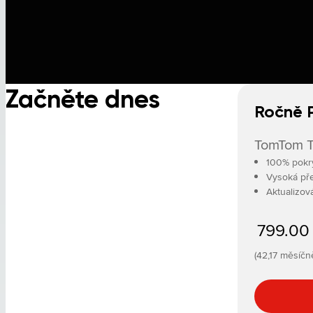
Začněte dnes
Ročně 
TomTom Tr
100% pokryt
Vysoká pře
Aktualizov
799.00
(42,17 měsíčn