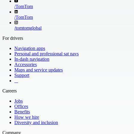
/
TomTom
/
TomTom
/
tomtomglobal
For drivers
Navigation apps
Personal and professional sat navs
In-dash navigation
Accessories
Maps and service updates
Support
​ ​ ​ ​
Careers
Jobs
Offices
Benefits
How we hire
Diversity and inclusion
Company