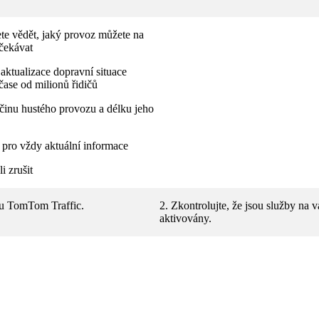
e vědět, jaký provoz můžete na
očekávat
 aktualizace dopravní situace
čase od milionů řidičů
říčinu hustého provozu a délku jeho
 pro vždy aktuální informace
i zrušit
bu TomTom Traffic.
2. Zkontrolujte, že jsou služby na 
aktivovány.