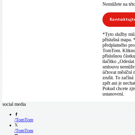
Nemůžete na této
Kontaktujt
*Tyto služby můž
příslušná mapa.
předplatného pro
TomTom. Kliknutí
příslušnou částk
tlačítko „Odeslat
smlouvu nemůžete
účtovat měsíční 
zrušit. To začín
zpět ani je nechat
Pokud chcete zji
ustanovení.
social media
/
TomTom
/
TomTom