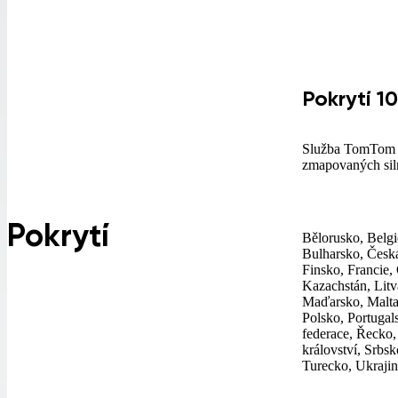
Pokrytí 10
Služba TomTom T
zmapovaných sil
Pokrytí
Bělorusko, Belgi
Bulharsko, Česká
Finsko, Francie, 
Kazachstán, Lit
Maďarsko, Malta
Polsko, Portuga
federace, Řecko,
království, Srbs
Turecko, Ukraji