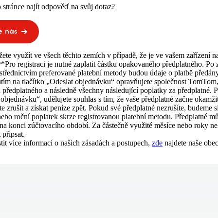
 stránce najít odpověď na svůj dotaz?
e nás
ete využít ve všech těchto zemích v případě, že je ve vašem zařízení n
**Pro registraci je nutné zaplatit částku opakovaného předplatného. Po 
střednictvím preferované platební metody budou údaje o platbě předány
m na tlačítko „Odeslat objednávku“ opravňujete společnost TomTom, 
u předplatného a následně všechny následující poplatky za předplatné. 
 objednávku“, udělujete souhlas s tím, že vaše předplatné začne okamžit
 zrušit a získat peníze zpět. Pokud své předplatné nezrušíte, budeme 
nebo roční poplatek skrze registrovanou platební metodu. Předplatné m
á na konci zúčtovacího období. Za částečně využité měsíce nebo roky nel
 připsat.
stit více informací o našich zásadách a postupech,
zde
najdete naše obe