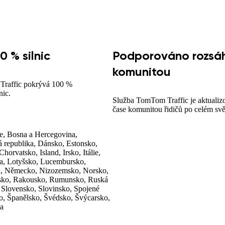
0 % silnic
Podporováno rozsá
komunitou
raffic pokrývá 100 %
nic.
Služba TomTom Traffic je aktualiz
čase komunitou řidičů po celém svě
e, Bosna a Hercegovina,
 republika, Dánsko, Estonsko,
Chorvatsko, Island, Irsko, Itálie,
va, Lotyšsko, Lucembursko,
, Německo, Nizozemsko, Norsko,
lsko, Rakousko, Rumunsko, Ruská
 Slovensko, Slovinsko, Spojené
ko, Španělsko, Švédsko, Švýcarsko,
na