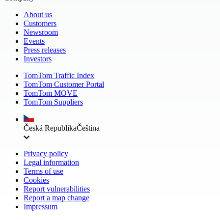
About us
Customers
Newsroom
Events
Press releases
Investors
TomTom Traffic Index
TomTom Customer Portal
TomTom MOVE
TomTom Suppliers
Česká Republika
Čeština
Privacy policy
Legal information
Terms of use
Cookies
Report vulnerabilities
Report a map change
Impressum