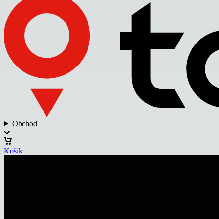
Obchod
Košík
TomTom Traffic
Dostaňte se na místo rychleji