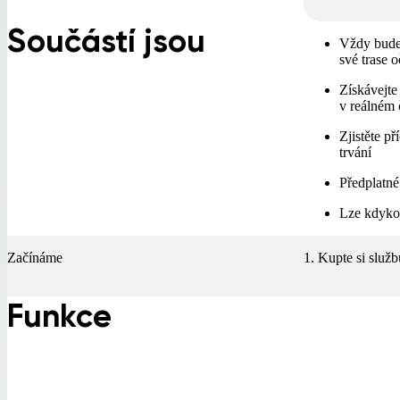
Součástí jsou
Vždy budet
své trase 
Získávejte
v reálném 
Zjistěte p
trvání
Předplatné
Lze kdykol
Začínáme
1. Kupte si služ
Funkce