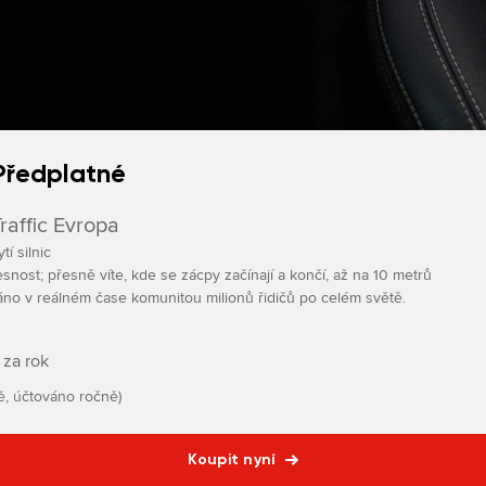
Předplatné
affic Evropa
í silnic
snost; přesně víte, kde se zácpy začínají a končí, až na 10 metrů
áno v reálném čase komunitou milionů řidičů po celém světě.
 za rok
ě, účtováno ročně)
Koupit nyní