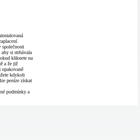
ainstalovaná
zaplacení
 společnosti
aby si strhávala
Pokud kliknete na
ě a že již
si opakovaně
ůžete kdykoli
ze peníze získat
cné podmínky a