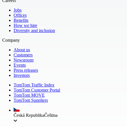
Careers
Jobs
Offices
Benefits
How we hire
Diversity and inclusion
Company
About us
Customers
Newsroom
Events
Press releases
Investors
TomTom Traffic Index
TomTom Customer Portal
TomTom MOVE
TomTom Suppliers
Česká Republika
Čeština