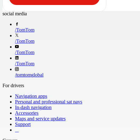
social media
/
TomTom
/
TomTom
/
TomTom
/
TomTom
/
tomtomglobal
For drivers
Navigation apps
Personal and professional sat navs
In-dash navigation
Accessories
Maps and service updates
Support
​ ​ ​ ​