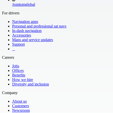
/
tomtomglobal
For drivers
Navigation apps
Personal and professional sat navs
In-dash navigation
Accessories
Maps and service updates
Support
​ ​ ​ ​
Careers
Jobs
Offices
Benefits
How we hire
Diversity and inclusion
Company
About us
Customers
Newsroom