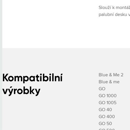
Slouží k montáž
palubní desku v
Kompatibilní
Blue & Me 2

Blue & me

výrobky
GO

GO 1000

GO 1005

GO 40

GO 400

GO 50
