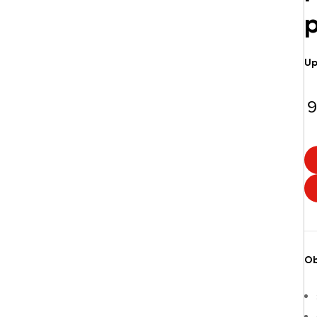
p
Up
9
Ob