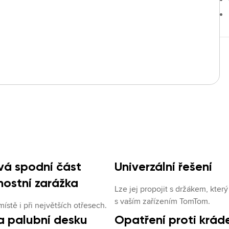
vá spodní část
Univerzální řešení
ostní zarážka
Lze jej propojit s držákem, který
s vaším zařízením TomTom.
ístě i při největších otřesech.
a palubní desku
Opatření proti kráde