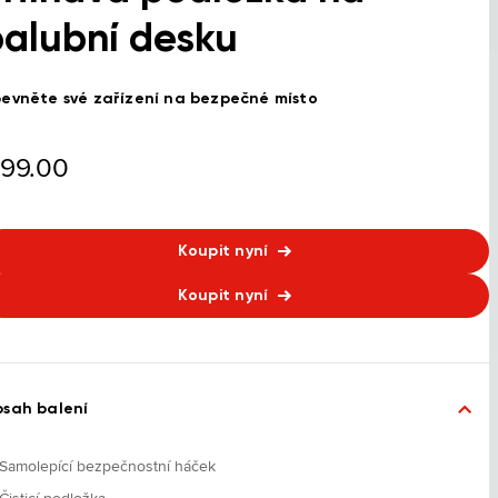
alubní desku
evněte své zařízení na bezpečné místo
99.00
Koupit nyní
Koupit nyní
sah balení
Samolepící bezpečnostní háček
Čisticí podložka