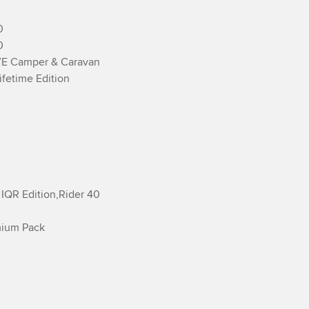




E Camper & Caravan

fetime Edition

IQR Edition,­Rider 40

mium Pack
