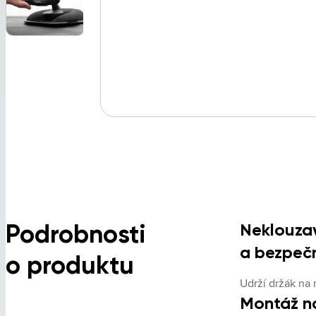
Podrobnosti
Neklouza
a bezpečn
o produktu
Udrží držák na m
Montáž n